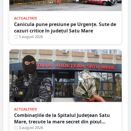
ACTUALITATE
Canicula pune presiune pe Urgențe. Sute de
cazuri critice în județul Satu Mare
3 august 2026
ACTUALITATE
Combinațiile de la Spitalul Județean Satu
Mare, trecute la mare secret din pixul
ministrului
3 august 2026