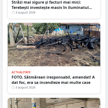
Străzi mai sigure și facturi mai mici:
Terebești investește masiv în iluminatul
public
3 august 2026
ACTUALITATE
FOTO. Sătmărean iresponsabil, amendat! A
dat foc, era sa incendieze mai multe case
3 august 2026