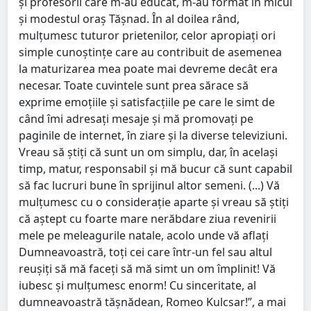
și profesorii care m-au educat, m-au format în micul
și modestul oraș Tășnad. În al doilea rând,
mulțumesc tuturor prietenilor, celor apropiați ori
simple cunoștințe care au contribuit de asemenea
la maturizarea mea poate mai devreme decât era
necesar. Toate cuvintele sunt prea sărace să
exprime emoțiile și satisfacțiile pe care le simt de
când îmi adresați mesaje și mă promovați pe
paginile de internet, în ziare și la diverse televiziuni.
Vreau să știți că sunt un om simplu, dar, în același
timp, matur, responsabil și mă bucur că sunt capabil
să fac lucruri bune în sprijinul altor semeni. (...) Vă
mulțumesc cu o considerație aparte și vreau să știți
că aștept cu foarte mare nerăbdare ziua revenirii
mele pe meleagurile natale, acolo unde vă aflați
Dumneavoastră, toți cei care într-un fel sau altul
reușiți să mă faceți să mă simt un om împlinit! Vă
iubesc și mulțumesc enorm! Cu sinceritate, al
dumneavoastră tășnădean, Romeo Kulcsar!”, a mai