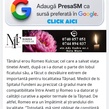
Tânărul erou Romeo Kulcsar, cel care a salvat viața
tinetei Anett, după ce i-a donat o parte din lobul
ficatului său, a făcut o dezvăluire extrem de
importantă pentru localitatea Tășnad. Medicii de ls
Spitalul Fundeni au precizat că gradul mare de
compatibilitate între Anett și Romeo s-a datorat și
calității curative a apelor termale de la Tășnad. De
altfel, Romeo era un împătimit al ștrandului din
localitate. ”Totodată, mă simt obligat de conștiință