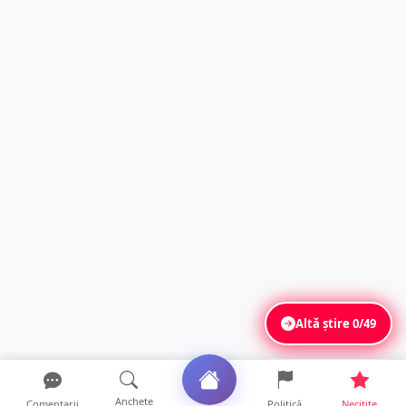
Altă știre
0/49
Anchete
Comentarii
Politică
Necitite