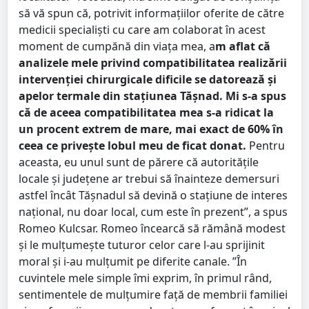
să vă spun că, potrivit informațiilor oferite de către
medicii specialiști cu care am colaborat în acest
moment de cumpănă din viața mea, a
m aflat că
analizele mele privind compatibilitatea realizării
intervenției chirurgicale dificile se datorează și
apelor termale din stațiunea Tășnad. Mi s-a spus
că de aceea compatibilitatea mea s-a ridicat la
un procent extrem de mare, mai exact de 60% în
ceea ce privește lobul meu de ficat donat.
Pentru
aceasta, eu unul sunt de părere că autoritățile
locale și județene ar trebui să înainteze demersuri
astfel încât Tășnadul să devină o stațiune de interes
național, nu doar local, cum este în prezent”, a spus
Romeo Kulcsar. Romeo încearcă să rămână modest
și le mulțumește tuturor celor care l-au sprijinit
moral și i-au mulțumit pe diferite canale. ”În
cuvintele mele simple îmi exprim, în primul rând,
sentimentele de mulțumire față de membrii familiei