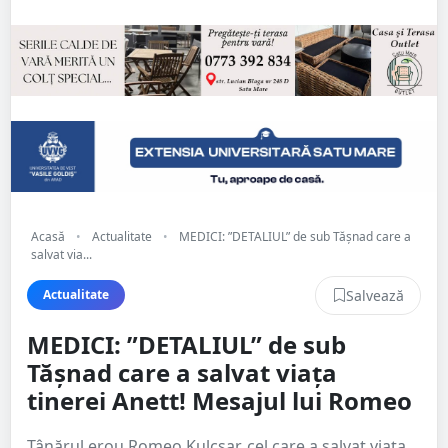
Acasă
•
Actualitate
•
MEDICI: ”DETALIUL” de sub Tășnad care a
salvat via...
Salvează
Actualitate
MEDICI: ”DETALIUL” de sub
Tășnad care a salvat viața
tinerei Anett! Mesajul lui Romeo
Tânărul erou Romeo Kulcsar, cel care a salvat viața