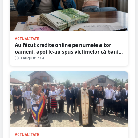
ACTUALITATE
Au făcut credite online pe numele altor
oameni, apoi le-au spus victimelor că banii
sunt din... moștenire
3 august 2026
ACTUALITATE