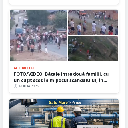
ACTUALITATE
FOTO/VIDEO. Bătaie între două familii, cu
un cuțit scos în mijlocul scandalului, în
Satu Mare. 400 de persoane la fața locului
14 iulie 2026