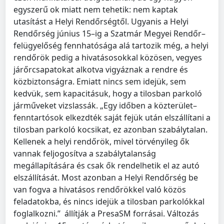
egyszerű ok miatt nem tehetik: nem kaptak
utasítást a Helyi Rendőrségtől. Ugyanis a Helyi
Rendőrség június 15–ig a Szatmár Megyei Rendőr–
felügyelőség fennhatósága alá tartozik még, a helyi
rendőrök pedig a hivatásosokkal közösen, vegyes
járőrcsapatokat alkotva vigyáznak a rendre és
közbiztonságra. Emiatt nincs sem idejük, sem
kedvük, sem kapacitásuk, hogy a tilosban parkoló
járműveket vizslassák. „Egy időben a közterület–
fenntartósok elkezdték saját fejük után elszállítani a
tilosban parkoló kocsikat, ez azonban szabálytalan.
Kellenek a helyi rendőrök, mivel törvényileg ők
vannak feljogosítva a szabálytalanság
megállapítására és csak ők rendelhetik el az autó
elszállítását. Most azonban a Helyi Rendőrség be
van fogva a hivatásos rendőrökkel való közös
feladatokba, és nincs idejük a tilosban parkolókkal
foglalkozni.” állítják a PresaSM forrásai. Változás