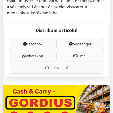
csak június 15–e után várható, amikor megszűnhet
a vészhelyzeti állapot és az élet visszatér a
megszokott kerékvágásba.
Distribuie articolul
Facebook
Messenger
WhatsApp
E-mail
Copiază link