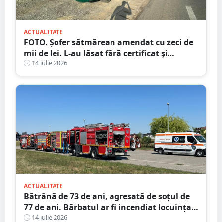
ACTUALITATE
FOTO. Șofer sătmărean amendat cu zeci de
mii de lei. L-au lăsat fără certificat și
plăcuțe
14 iulie 2026
ACTUALITATE
Bătrână de 73 de ani, agresată de soțul de
77 de ani. Bărbatul ar fi incendiat locuința
din județul Satu Mare
14 iulie 2026