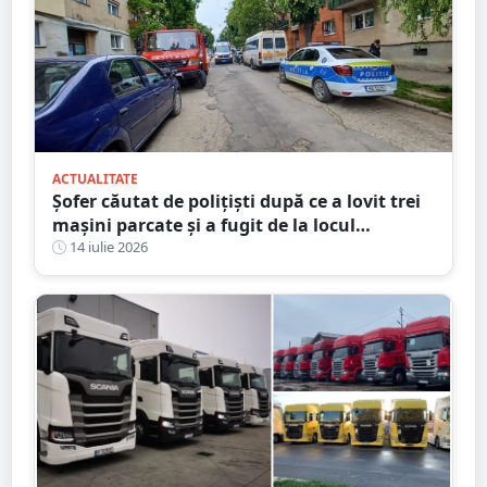
ACTUALITATE
Șofer căutat de polițiști după ce a lovit trei
mașini parcate și a fugit de la locul
accidentului, în Satu Mare
14 iulie 2026