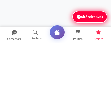
Altă știre
0/63
Anchete
Comentarii
Politică
Necitite
Ultimele articole
FOTO. Haos pentru pasagerii cursei Wizz Air
Satu Mare – Lond...
13 ore • Locale
Distracție scumpă la grătar. Sătmăreanul s-a
ales cu o amend...
13 ore • Locale