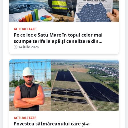
ACTUALITATE
Pe ce loc e Satu Mare în topul celor mai
scumpe tarife la apă și canalizare din
România
14 iulie 2026
ACTUALITATE
Povestea sătmăreanului care și-a