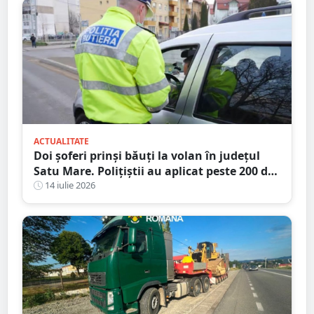
ACTUALITATE
Doi șoferi prinși băuți la volan în județul
Satu Mare. Polițiștii au aplicat peste 200 de
amenzi într-o singură zi
14 iulie 2026