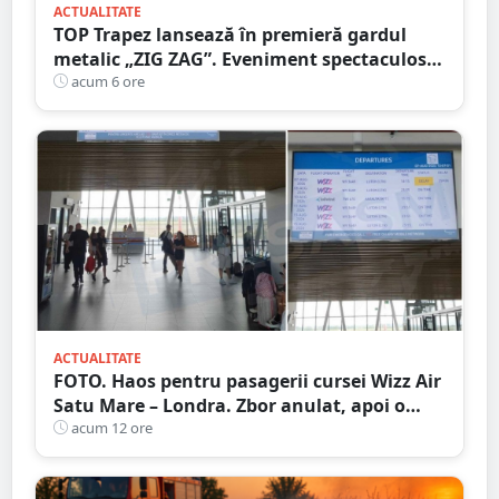
ACTUALITATE
TOP Trapez lansează în premieră gardul
metalic „ZIG ZAG”. Eveniment spectaculos
în Grădina Romei
acum 6 ore
ACTUALITATE
FOTO. Haos pentru pasagerii cursei Wizz Air
Satu Mare – Londra. Zbor anulat, apoi o
nouă întârziere. Fără explicații clare
acum 12 ore