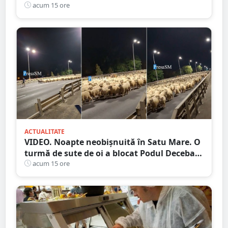
județul Satu Mare
acum 15 ore
ACTUALITATE
VIDEO. Noapte neobișnuită în Satu Mare. O
turmă de sute de oi a blocat Podul Decebal.
Gest de apreciat al ciobanului
acum 15 ore