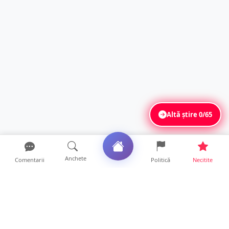
Altă știre
0/65
Anchete
Comentarii
Politică
Necitite
Ultimele articole
Polițist din Satu Mare, prins la volan cu 1,75
g/l alcool în...