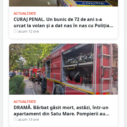
ACTUALITATE
CURAJ PENAL. Un bunic de 72 de ani s-a
urcat la volan și a dat nas în nas cu Poliția
Satu Mare
acum 12 ore
ACTUALITATE
DRAMĂ. Bărbat găsit mort, astăzi, într-un
apartament din Satu Mare. Pompierii au
spart ușa
acum 13 ore