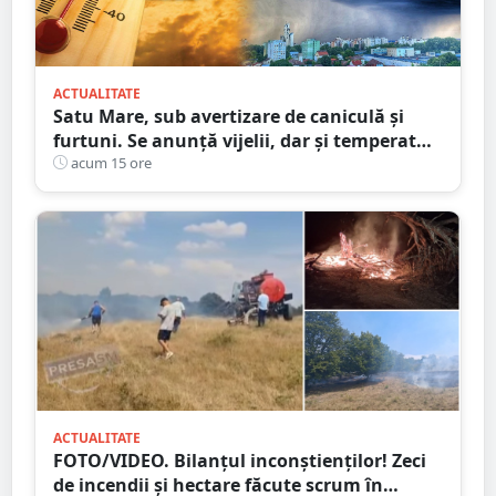
ACTUALITATE
Satu Mare, sub avertizare de caniculă și
furtuni. Se anunță vijelii, dar și temperaturi
ridicate. Avertizarea ANM
acum 15 ore
ACTUALITATE
FOTO/VIDEO. Bilanțul inconștienților! Zeci
de incendii și hectare făcute scrum în