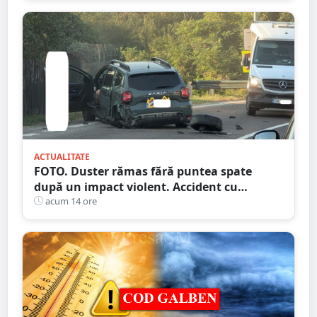
ACTUALITATE
FOTO. Duster rămas fără puntea spate
după un impact violent. Accident cu
implicarea unei mașini din Satu Mare
acum 14 ore