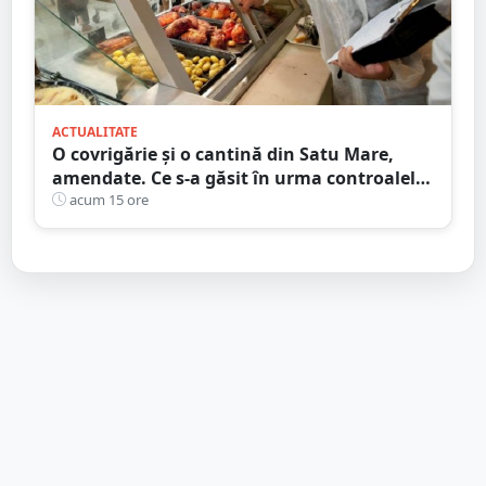
ACTUALITATE
O covrigărie și o cantină din Satu Mare,
amendate. Ce s-a găsit în urma controalelor
DSVSA
acum 15 ore