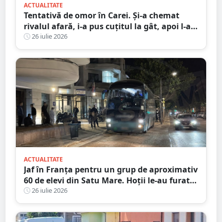
ACTUALITATE
Tentativă de omor în Carei. Și-a chemat
rivalul afară, i-a pus cuțitul la gât, apoi l-a
înjunghiat în abdomen
26 iulie 2026
ACTUALITATE
Jaf în Franța pentru un grup de aproximativ
60 de elevi din Satu Mare. Hoții le-au furat
bagajele, actele și banii după ce autocarul a
26 iulie 2026
fost lăsat nesupravegheat