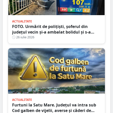
ACTUALITATE
FOTO. Urmărit de polițiști, șoferul din
județul vecin și-a ambalat bolidul și s-a
oprit într-un cap de pod. Apoi a luat-o la
26 iulie 2026
fugă
ACTUALITATE
Furtuni la Satu Mare. Județul va intra sub
Cod galben de vijelii, averse și căderi de