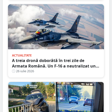
ACTUALITATE
A treia dronă doborâtă în trei zile de
Armata Română. Un F-16 a neutralizat un
aparat fără pilot deasupra Mării Negre
26 iulie 2026