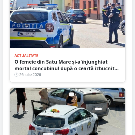
ACTUALITATE
O femeie din Satu Mare și-a înjunghiat
mortal concubinul după o ceartă izbucnită
pe fondul geloziei și al alcoolului
26 iulie 2026