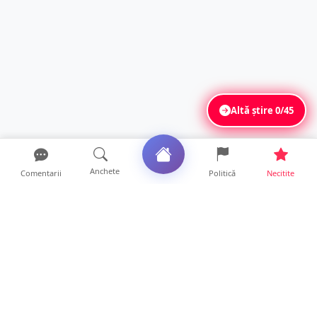
Altă știre
0/45
Anchete
Comentarii
Politică
Necitite
Ultimele articole
FOTO. Imagini dramatice. Pești sufocați pe
lacul Călinești. ...
14 ore • Locale