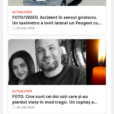
ACTUALITATE
FOTO/VIDEO. Accident în sensul giratoriu.
Un taximetru a lovit lateral un Peugeot cu
numere străine. Eternele parlamentări în
26 iulie 2026
mijlocul intersecției
ACTUALITATE
FOTO. Cine sunt cei doi soți care și-au
pierdut viața în mod tragic. Un copilaș a
rămas orfan. Au căzut de pe motocicletă, în
26 iulie 2026
județul vecin