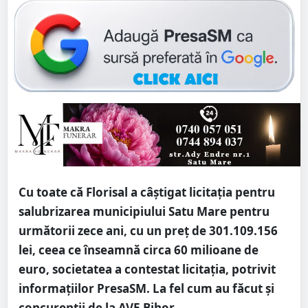
Cu toate că Florisal a câștigat licitația pentru
salubrizarea municipiului Satu Mare pentru
următorii zece ani, cu un preț de 301.109.156
lei, ceea ce înseamnă circa 60 milioane de
euro, societatea a contestat licitația, potrivit
informațiilor PresaSM. La fel cum au făcut și
concurenții de la AVE Bihor.