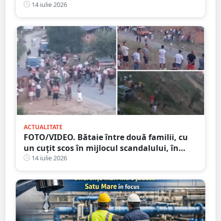
din județul Satu Mare
14 iulie 2026
ACTUALITATE
FOTO/VIDEO. Bătaie între două familii, cu
un cuțit scos în mijlocul scandalului, în
Satu Mare. 400 de persoane la fața locului
14 iulie 2026