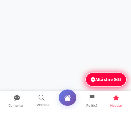
Altă știre
0/55
Anchete
Comentarii
Politică
Necitite
Ultimele articole