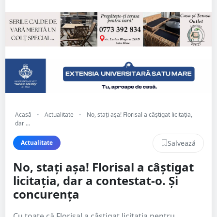
Acasă
•
Actualitate
•
No, stați așa! Florisal a câștigat licitația,
dar ...
Salvează
Actualitate
No, stați așa! Florisal a câștigat
licitația, dar a contestat-o. Și
concurența
Cu toate că Florisal a câștigat licitația pentru