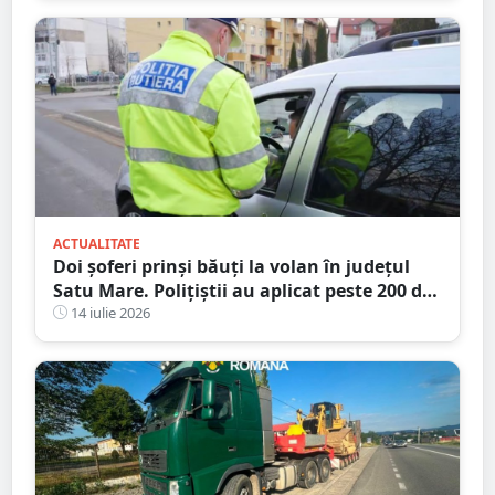
ACTUALITATE
Doi șoferi prinși băuți la volan în județul
Satu Mare. Polițiștii au aplicat peste 200 de
amenzi într-o singură zi
14 iulie 2026