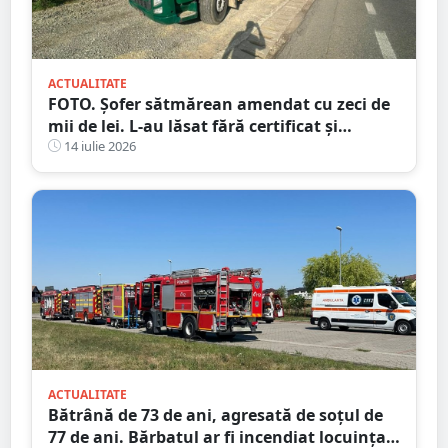
ACTUALITATE
FOTO. Șofer sătmărean amendat cu zeci de
mii de lei. L-au lăsat fără certificat și
plăcuțe
14 iulie 2026
ACTUALITATE
Bătrână de 73 de ani, agresată de soțul de
77 de ani. Bărbatul ar fi incendiat locuința