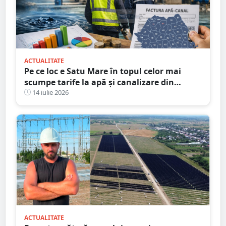
ACTUALITATE
Pe ce loc e Satu Mare în topul celor mai
scumpe tarife la apă și canalizare din
România
14 iulie 2026
ACTUALITATE