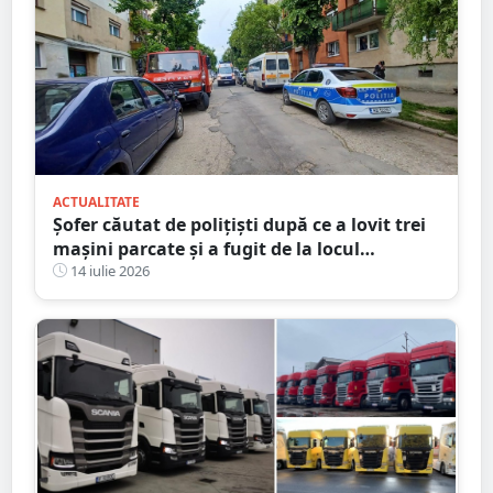
ACTUALITATE
Șofer căutat de polițiști după ce a lovit trei
mașini parcate și a fugit de la locul
accidentului, în Satu Mare
14 iulie 2026