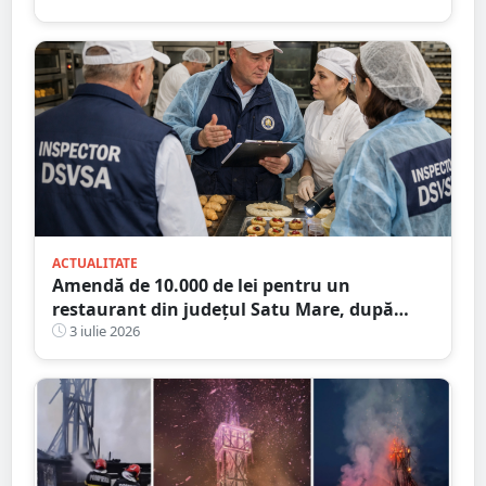
ACTUALITATE
Amendă de 10.000 de lei pentru un
restaurant din județul Satu Mare, după
verificările DSVSA
3 iulie 2026