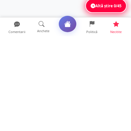
Altă știre
0/45
Anchete
Comentarii
Politică
Necitite
Ultimele articole
Se extinde unul dintre cele mai cunoscute
lanțuri locale din...
12 ore • Locale
VIDEO. Echipajul unei ambulanțe aflate în
misiune, atacat cu...
10 ore • Locale
Un nou val de aer african va cuprinde țara.
Prognoza meteo p...