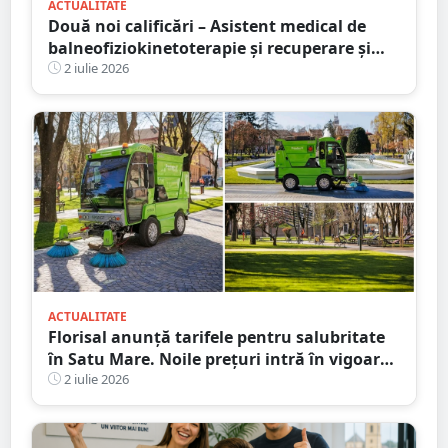
ACTUALITATE
Două noi calificări – Asistent medical de
balneofiziokinetoterapie și recuperare și
Asistent medical de radiologie – la Școala
2 iulie 2026
Postliceală „Henri Coandă” Satu Mare. Au
început înscrierile!
ACTUALITATE
Florisal anunță tarifele pentru salubritate
în Satu Mare. Noile prețuri intră în vigoare
de la 1 iulie
2 iulie 2026