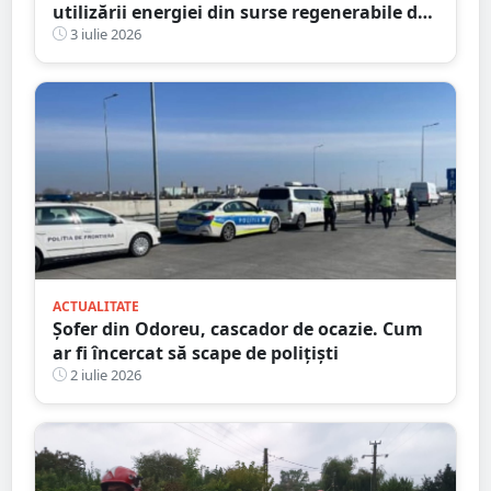
utilizării energiei din surse regenerabile de
către proprietăți aparținând persoanelor
3 iulie 2026
fizice din județul Satu Mare - M SYS SRL
ACTUALITATE
Șofer din Odoreu, cascador de ocazie. Cum
ar fi încercat să scape de polițiști
2 iulie 2026