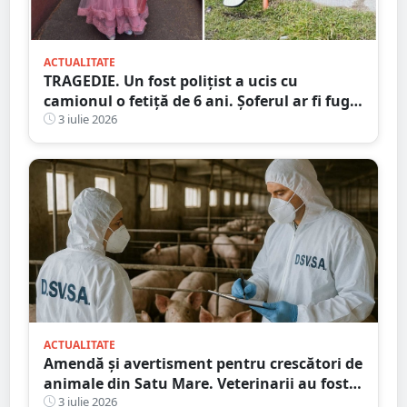
ACTUALITATE
TRAGEDIE. Un fost polițist a ucis cu
camionul o fetiță de 6 ani. Șoferul ar fi fugit
de la locul accidentului
3 iulie 2026
ACTUALITATE
Amendă și avertisment pentru crescători de
animale din Satu Mare. Veterinarii au fost
în control
3 iulie 2026