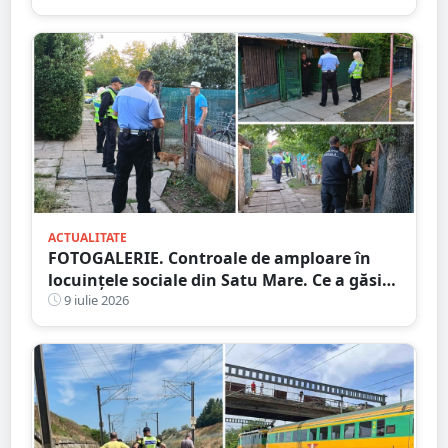
ACTUALITATE
FOTOGALERIE. Controale de amploare în
locuințele sociale din Satu Mare. Ce a găsit
Poliția Locală și ce amenzi s-au dat
9 iulie 2026