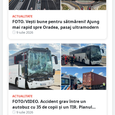
ACTUALITATE
FOTO. Vești bune pentru sătmăreni! Ajung
mai rapid spre Oradea, pasaj ultramodern
9 iulie 2026
ACTUALITATE
FOTO/VIDEO. Accident grav între un
autobuz cu 35 de copii și un TIR. Planul
Roșu de Intervenție, 12 victime la spital
9 iulie 2026