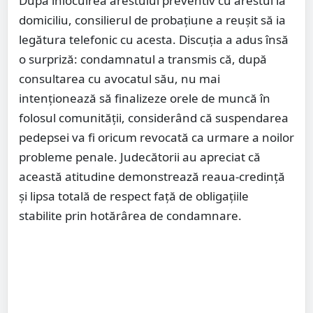
După înlocuirea arestului preventiv cu arestul la
domiciliu, consilierul de probațiune a reușit să ia
legătura telefonic cu acesta. Discuția a adus însă
o surpriză: condamnatul a transmis că, după
consultarea cu avocatul său, nu mai
intenționează să finalizeze orele de muncă în
folosul comunității, considerând că suspendarea
pedepsei va fi oricum revocată ca urmare a noilor
probleme penale. Judecătorii au apreciat că
această atitudine demonstrează reaua-credință
și lipsa totală de respect față de obligațiile
stabilite prin hotărârea de condamnare.