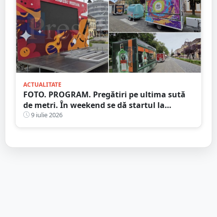
ACTUALITATE
FOTO. PROGRAM. Pregătiri pe ultima sută
de metri. În weekend se dă startul la
distracție. Începe Street Music Festival
9 iulie 2026