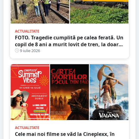
ACTUALITATE
FOTO. Tragedie cumplită pe calea ferată. Un
copil de 8 ani a murit lovit de tren, la doar
câteva minute după ce tatăl îi anunțase
9 iulie 2026
dispariția
ACTUALITATE
Cele mai noi filme se văd la Cineplexx, în