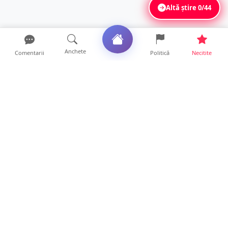
Altă știre
0/44
Anchete
Comentarii
Politică
Necitite
Ultimele articole
VIDEO. Echipajul unei ambulanțe aflate în
misiune, atacat cu...
10 ore • Locale
Un nou val de aer african va cuprinde țara.
Prognoza meteo p...
10 ore • Life
Sătmărenii nu scapă de caniculă. O nouă
avertizare pentru ju...