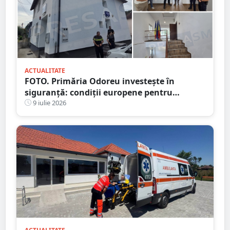
ACTUALITATE
FOTO. Primăria Odoreu investește în
siguranță: condiții europene pentru
polițiști. Sediul Poliției, complet reabilitat
9 iulie 2026