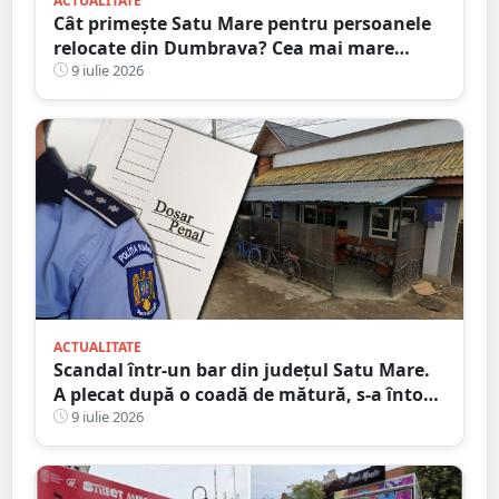
ACTUALITATE
Cât primește Satu Mare pentru persoanele
relocate din Dumbrava? Cea mai mare
alocare din țară
9 iulie 2026
ACTUALITATE
Scandal într-un bar din județul Satu Mare.
A plecat după o coadă de mătură, s-a întors
și și-a lovit victima în cap
9 iulie 2026