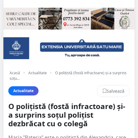
Acasă
•
Actualitate
•
O polițistă (fostă infractoare) și-a surprins
soțu...
Salvează
Actualitate
O polițistă (fostă infractoare) și-
a surprins soțul polițist
dezbrăcat cu o colegă
Maria ”Bateria” este o polițistă din Alexandria, care