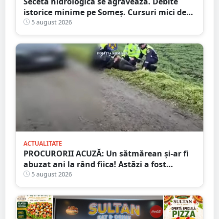
Seceta hidrologică se agravează. Debite
istorice minime pe Someș. Cursuri mici de
ape au secat
5 august 2026
ACTUALITATE
PROCURORII ACUZĂ: Un sătmărean și-ar fi
abuzat ani la rând fiica! Astăzi a fost
arestat!
5 august 2026