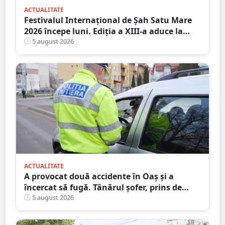
ACTUALITATE
Festivalul Internațional de Șah Satu Mare
2026 începe luni. Ediția a XIII-a aduce la
start peste 120 de participanți și șahiști din
5 august 2026
șase țări.
ACTUALITATE
A provocat două accidente în Oaș și a
încercat să fugă. Tânărul șofer, prins de
polițiștii sătmăreni. Încălcări grave ale
5 august 2026
Codului Rutier