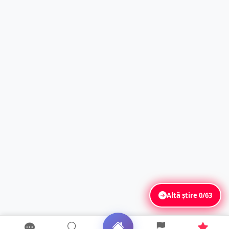
Altă știre
0/63