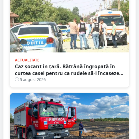
ACTUALITATE
Caz șocant în țară. Bătrână îngropată în
curtea casei pentru ca rudele să-i încaseze
pensia
5 august 2026