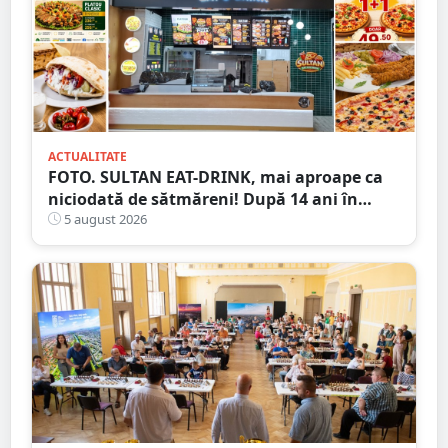
ACTUALITATE
FOTO. SULTAN EAT-DRINK, mai aproape ca
niciodată de sătmăreni! După 14 ani în
Micro 17, și-a deschis porțile în Shopping
5 august 2026
City Satu Mare