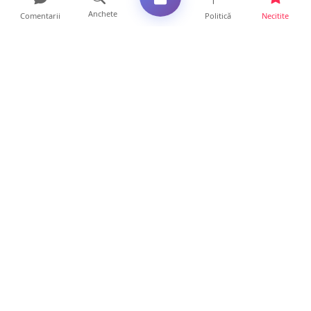
Anchete
Comentarii
Politică
Necitite
Ultimele articole
FOTO. Haos pentru pasagerii cursei Wizz Air
Satu Mare – Lond...
13 ore • Locale
Distracție scumpă la grătar. Sătmăreanul s-a
ales cu o amend...
13 ore • Locale
CURAJ PENAL. Un bunic de 72 de ani s-a
urcat la volan și a d...
13 ore • Locale
DRAMĂ. Bărbat găsit mort, astăzi, într-un