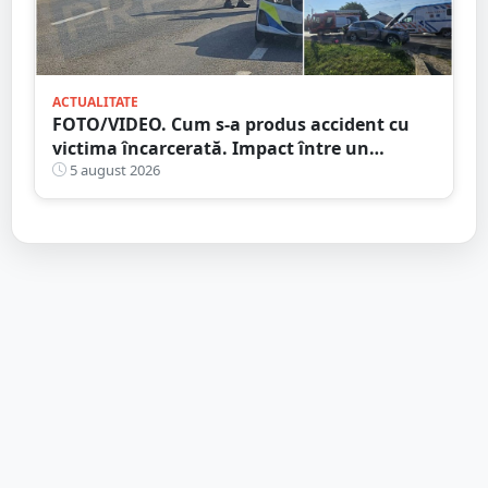
ACTUALITATE
FOTO/VIDEO. Cum s-a produs accident cu
victima încarcerată. Impact între un
camion și o mașină, pe DN19
5 august 2026