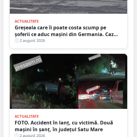
ACTUALITATE
Greșeala care îi poate costa scump pe
șoferii ce aduc mașini din Germania. Caz
descoperit în Satu Mare
2 august 2026
ACTUALITATE
FOTO. Accident în lanț, cu victimă. Două
mașini în șanț, în județul Satu Mare
2 august 2026