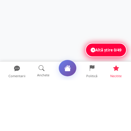
Altă știre
0/49
Anchete
Comentarii
Politică
Necitite
Ultimele articole
VIDEO. După „aventurile” cu bolizii pe plajă,
turiștii român...
10 ore • Locale