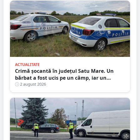
ACTUALITATE
Crimă șocantă în județul Satu Mare. Un
bărbat a fost ucis pe un câmp, iar un
adolescent este în custodia poliției
2 august 2026