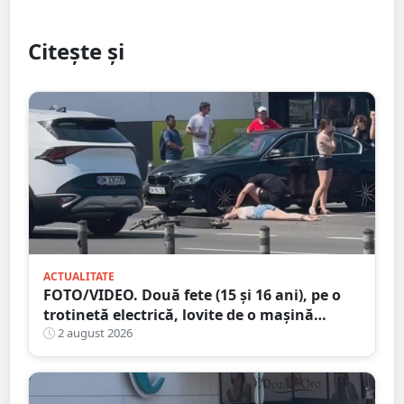
Citește și
ACTUALITATE
FOTO/VIDEO. Două fete (15 și 16 ani), pe o
trotinetă electrică, lovite de o mașină
trotinetă lângă mall-ul NEPI
2 august 2026