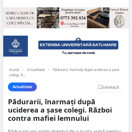
Acasă
•
Actualitate
•
Pădurarii, înarmați după uciderea a șase
colegi. R...
Salvează
Actualitate
Pădurarii, înarmați după
uciderea a șase colegi. Război
contra mafiei lemnului
Pădurarii vor primi dreptul de a purta armă pentru