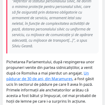
"Referitor la statutul personalului silvic, ne dorim
o minima protecție pentru personalul silvic, care
să fie asigurată prin dotarea obligatorie cu
armament de serviciu, armament letal sau
neletal, în funcție de complexitatea activității de
pază, dotarea personalului silvic cu uniforma de
serviciu, cu mijloace de comunicație și de apărare
adecvată, cu mijloace de transport[...]", a spus
Silviu Geană.
Pichetarea Parlamentului, după respingerea unor
propuneri venite din partea sidnicaliștilor, a venit
după ce Romsilva a mai pierdut un angajat.
Un
pădurar de 30 de ani, din Maramureș
, a fost găsit
ucis în sectorul de pădure pe care îl avea în pază.
Primele informații ale anchetatorilor arătau că
acesta a fost bătut și împușcat, cel mai probabil de
hoții de lemne pe care i-a surprins în acțiune.