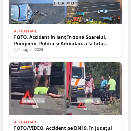
ACTUALITATE
FOTO. Accident în lanț în zona Soarelui.
Pompierii, Poliția și Ambulanța la fața
locului
1 august 2026
ACTUALITATE
FOTO/VIDEO. Accident pe DN19, în județul