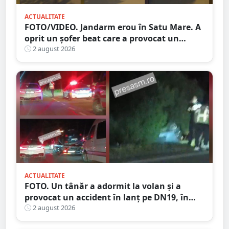
ACTUALITATE
FOTO/VIDEO. Jandarm erou în Satu Mare. A
oprit un șofer beat care a provocat un
accident
2 august 2026
ACTUALITATE
FOTO. Un tânăr a adormit la volan și a
provocat un accident în lanț pe DN19, în
județul Satu Mare
2 august 2026