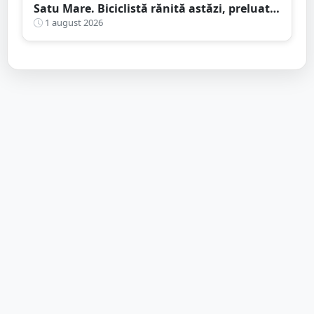
Satu Mare. Biciclistă rănită astăzi, preluată
de Ambulanță
1 august 2026