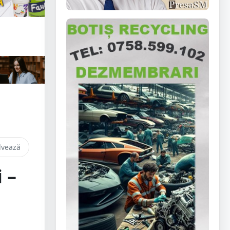
lvează
 –