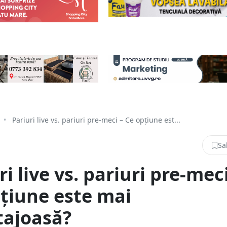
•
Pariuri live vs. pariuri pre-meci – Ce opțiune est...
Sa
ri live vs. pariuri pre-meci
țiune este mai
tajoasă?