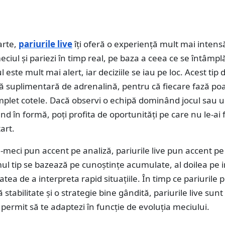
arte,
pariurile live
îți oferă o experiență mult mai intens
ciul și pariezi în timp real, pe baza a ceea ce se întâmpl
 este mult mai alert, iar deciziile se iau pe loc. Acest tip 
ă suplimentară de adrenalină, pentru că fiecare fază po
plet cotele. Dacă observi o echipă dominând jocul sau 
ând în formă, poți profita de oportunități pe care nu le-ai 
art.
e-meci pun accent pe analiză, pariurile live pun accent pe
mul tip se bazează pe cunoștințe acumulate, al doilea pe i
atea de a interpreta rapid situațiile. În timp ce pariurile p
ă stabilitate și o strategie bine gândită, pariurile live sun
îți permit să te adaptezi în funcție de evoluția meciului.