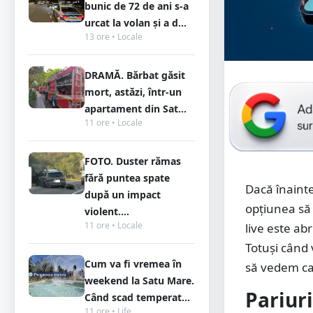
bunic de 72 de ani s-a
urcat la volan și a d...
13 ore • Locale
DRAMĂ. Bărbat găsit
mort, astăzi, într-un
apartament din Sat...
11 ore • Locale
FOTO. Duster rămas
fără puntea spate
Dacă înaint
după un impact
opțiunea să i
violent....
11 ore • Locale
live este ab
Totuși când 
Cum va fi vremea în
să vedem car
weekend la Satu Mare.
Pariur
Când scad temperat...
11 ore • Life