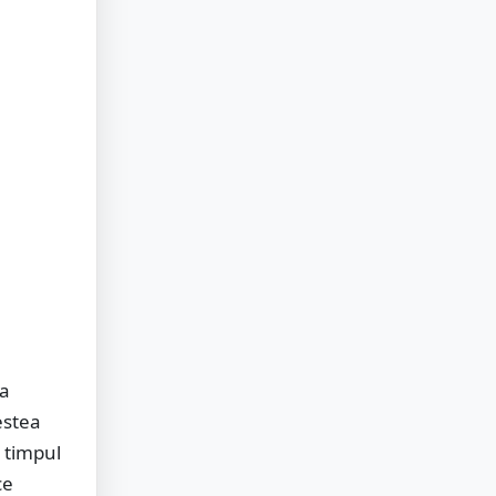
La
estea
n timpul
ce