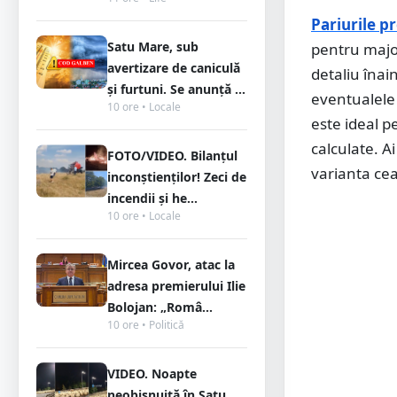
Pariurile p
Satu Mare, sub
pentru major
avertizare de caniculă
detaliu înain
și furtuni. Se anunță ...
eventualele 
10 ore • Locale
este ideal p
calculate. A
FOTO/VIDEO. Bilanțul
varianta cea
inconștienților! Zeci de
incendii și he...
10 ore • Locale
Mircea Govor, atac la
adresa premierului Ilie
Bolojan: „Româ...
10 ore • Politică
VIDEO. Noapte
neobișnuită în Satu