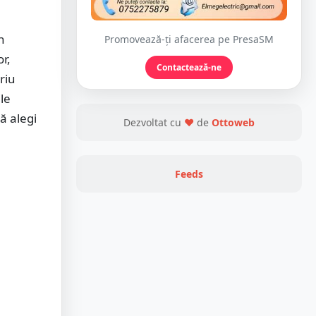
n
Promovează-ți afacerea pe PresaSM
or,
Contactează-ne
riu
ile
ă alegi
Dezvoltat cu
❤
de
Ottoweb
Feeds