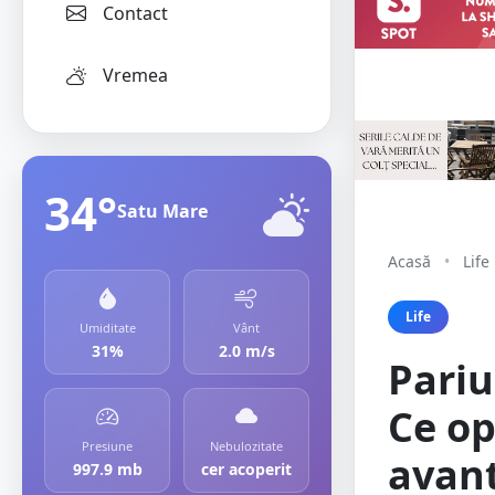
Contact
Vremea
34°
Satu Mare
Acasă
•
Life
Life
Umiditate
Vânt
31%
2.0 m/s
Pariu
Ce op
Presiune
Nebulozitate
avan
997.9 mb
cer acoperit