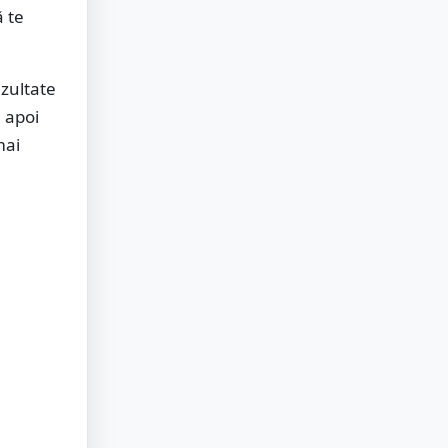
 te
ezultate
i apoi
mai