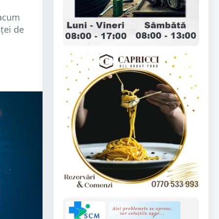
 acum
eței de