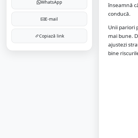
WhatsApp
înseamnă că 
conducă.
E-mail
Unii pariori
mai bune. De
Copiază link
ajustezi stra
bine riscurile