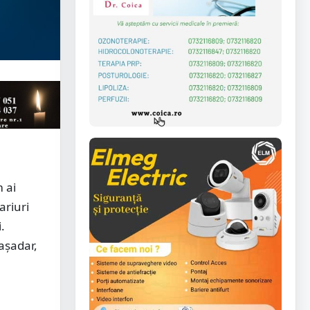
 ai
ariuri
.
 așadar,