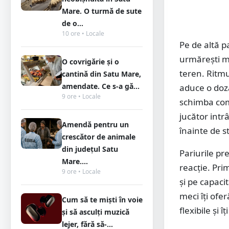
Mare. O turmă de sute
de o...
10 ore • Locale
Pe de altă p
urmărești me
O covrigărie și o
teren. Ritmul
cantină din Satu Mare,
amendate. Ce s-a gă...
aduce o doz
9 ore • Locale
schimba com
jucător intr
Amendă pentru un
înainte de st
crescător de animale
din județul Satu
Pariurile pr
Mare....
reacție. Pri
9 ore • Locale
și pe capacit
meci îți ofer
Cum să te miști în voie
flexibile și 
și să asculți muzică
lejer, fără să-...