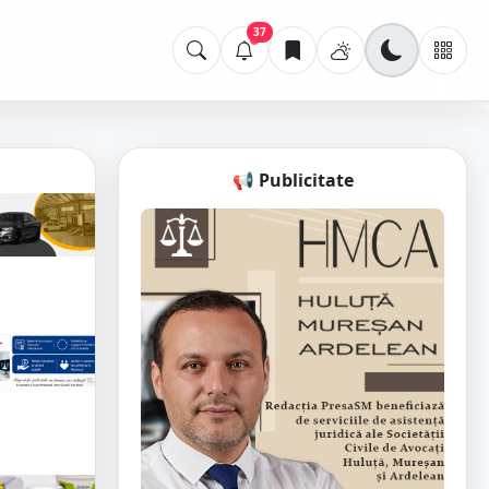
37
📢 Publicitate