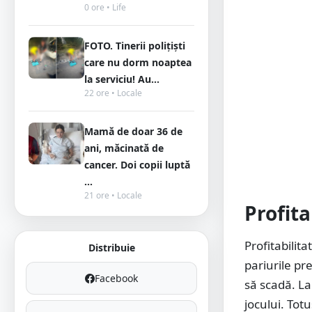
0 ore • Life
FOTO. Tinerii polițiști
care nu dorm noaptea
la serviciu! Au...
22 ore • Locale
Mamă de doar 36 de
ani, măcinată de
cancer. Doi copii luptă
...
21 ore • Locale
Profita
Profitabilit
Distribuie
pariurile pr
Facebook
să scadă. La
jocului. Totu