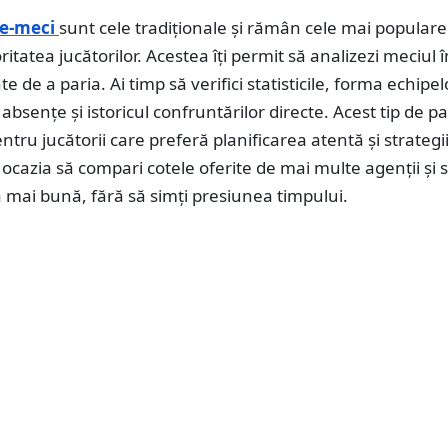
re-meci
sunt cele tradiționale și rămân cele mai populare
itatea jucătorilor. Acestea îți permit să analizezi meciul î
te de a paria. Ai timp să verifici statisticile, forma echipel
absențe și istoricul confruntărilor directe. Acest tip de pa
entru jucătorii care preferă planificarea atentă și strategi
i ocazia să compari cotele oferite de mai multe agenții și s
 mai bună, fără să simți presiunea timpului.