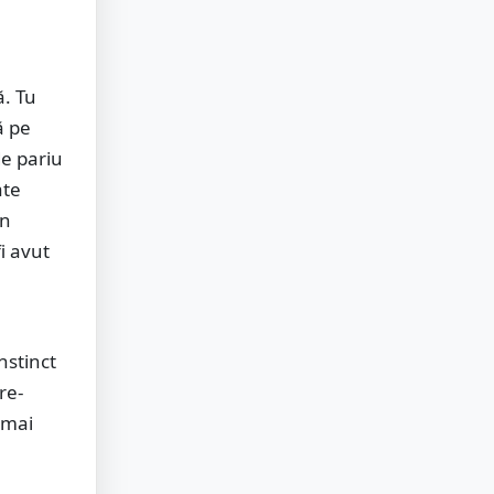
ă. Tu
ă pe
de pariu
ate
un
fi avut
nstinct
re-
t mai