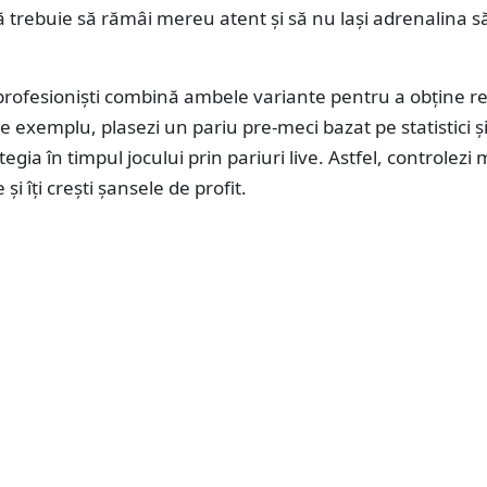
trebuie să rămâi mereu atent și să nu lași adrenalina să
 profesioniști combină ambele variante pentru a obține r
 exemplu, plasezi un pariu pre-meci bazat pe statistici ș
tegia în timpul jocului prin pariuri live. Astfel, controlezi 
 și îți crești șansele de profit.