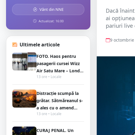
Vânt din NNE
Dacă înaint
ai opțiunea 
Actualizat: 16:00
pariuri live
9 octombrie
Ultimele articole
FOTO. Haos pentru
pasagerii cursei Wizz
Air Satu Mare – Lond...
13 ore • Locale
Distracție scumpă la
grătar. Sătmăreanul s-
a ales cu o amend...
13 ore • Locale
CURAJ PENAL. Un