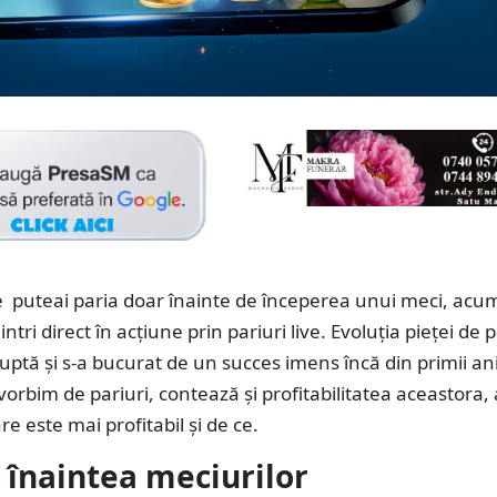
e
puteai paria doar înainte de începerea unui meci, acum
ntri direct în acțiune prin pariuri live. Evoluția pieței de p
ruptă și s-a bucurat de un succes imens încă din primii ani
vorbim de pariuri, contează și profitabilitatea aceastora,
e este mai profitabil și de ce.
i înaintea meciurilor