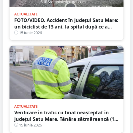
ACTUALITATE
FOTO/VIDEO. Accident în județul Satu Mare:
un biciclist de 13 ani, la spital după ce a
intrat în coliziune cu un autoturism
15 iunie 2026
ACTUALITATE
Verificare în trafic cu final neașteptat în
județul Satu Mare. Tânăra sătmăreancă (18
ani) s-a ales cu dosar penal
15 iunie 2026