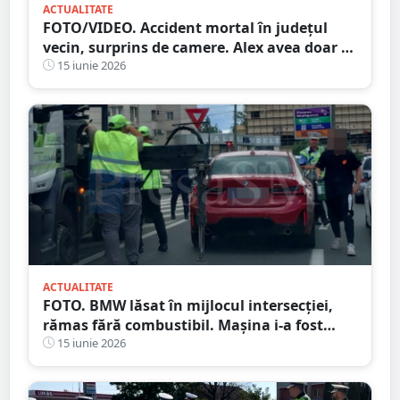
ACTUALITATE
FOTO/VIDEO. Accident mortal în județul
vecin, surprins de camere. Alex avea doar 29
de ani și era pasionat de motoare
15 iunie 2026
ACTUALITATE
FOTO. BMW lăsat în mijlocul intersecției,
rămas fără combustibil. Mașina i-a fost
ridicată de Poliția Locală
15 iunie 2026