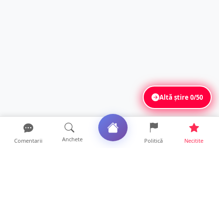
Altă știre
0/50
Anchete
Comentarii
Politică
Necitite
Ultimele articole
Unde te poți angaja după absolvirea Școlii
Postliceale „Henr...
12 ore • Locale