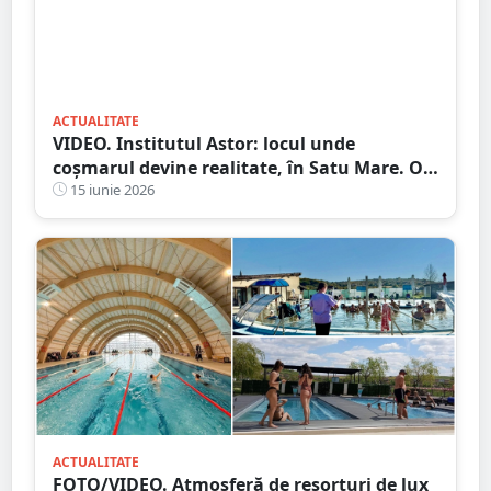
ACTUALITATE
VIDEO. Institutul Astor: locul unde
coșmarul devine realitate, în Satu Mare. O
nouă provocare îi așteaptă pe amatorii de
15 iunie 2026
adrenalină
ACTUALITATE
FOTO/VIDEO. Atmosferă de resorturi de lux