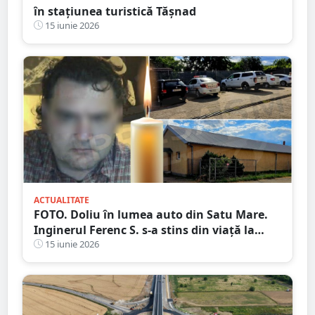
în stațiunea turistică Tășnad
15 iunie 2026
ACTUALITATE
FOTO. Doliu în lumea auto din Satu Mare.
Inginerul Ferenc S. s-a stins din viață la
doar 53 de ani
15 iunie 2026