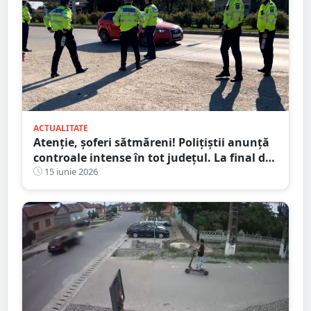
ACTUALITATE
Atenție, șoferi sătmăreni! Polițiștii anunță
controale intense în tot județul. La final de
săptămână e programată și o acțiune-
15 iunie 2026
maraton de 24 de ore