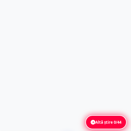
Altă știre
0/44