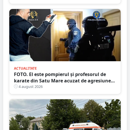
ACTUALITATE
FOTO. El este pompierul și profesorul de
karate din Satu Mare acuzat de agresiune
intimă asupra unui minor
4 august 2026