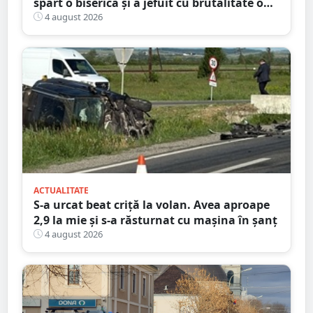
spart o biserică și a jefuit cu brutalitate o
bătrână de 80 de ani
4 august 2026
ACTUALITATE
S-a urcat beat criță la volan. Avea aproape
2,9 la mie și s-a răsturnat cu mașina în șanț
4 august 2026