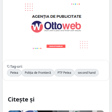
Tag-uri:
Petea
Poliția de Frontieră
PTF Petea
second hand
Citește și