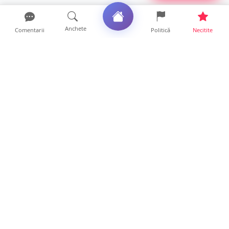
Anchete
Comentarii
Politică
Necitite
Ultimele articole
USR acuză: PSD face totul pentru ca
România să piardă miliar...
21 ore • Locale
Tot mai multe orașe reduc consumul de
energie electrică. Sat...
19 ore • Locale
ANCHETĂ | Directori de instituții din
subordinea Consiliului...
19 ore • Anchete