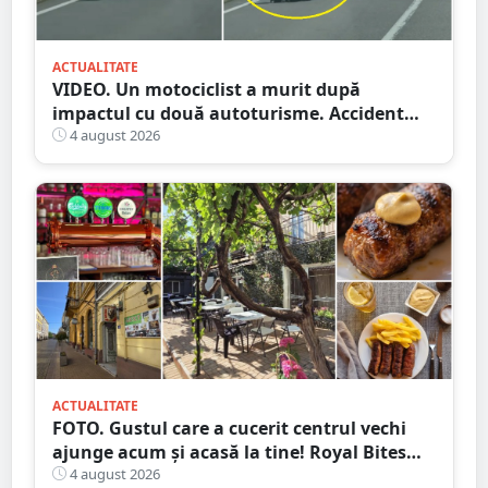
ACTUALITATE
VIDEO. Un motociclist a murit după
impactul cu două autoturisme. Accident
cumplit în județul vecin
4 august 2026
ACTUALITATE
FOTO. Gustul care a cucerit centrul vechi
ajunge acum și acasă la tine! Royal Bites
(fosta Zahana) livrează la domiciliu
4 august 2026