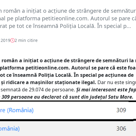
 român a inițiat o acțiune de strângere de semnături
nal pe platforma petitieonline.com. Autorul se pare c
rat pe tot ce înseamnă Poliția Locală. În special p...
 2019
2 min citire
român a inițiat o acțiune de strângere de semnături la 
platforma petitieonline.com. Autorul se pare că este foa
ot ce înseamnă Poliția Locală. În special pe acțiunea de
și ridicare a mașinilor staționate ilegal.
Dar nu este singu
st semnată de 29.074 de persoane.
Și mai interesant este fa
309 persoane au declarat că sunt din județul Satu Mare.