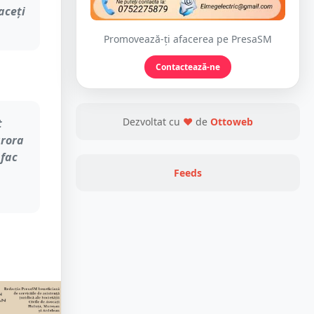
aceți
Promovează-ți afacerea pe PresaSM
Contactează-ne
Dezvoltat cu
❤
de
Ottoweb
t
ărora
 fac
Feeds