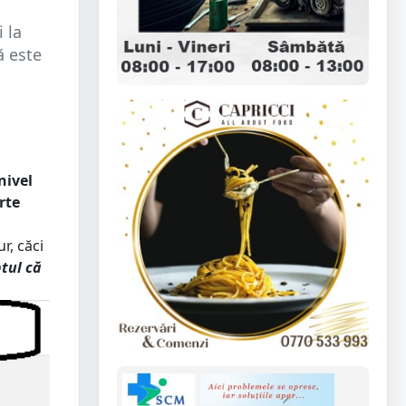
 la
ă este
nivel
rte
r, căci
ptul că