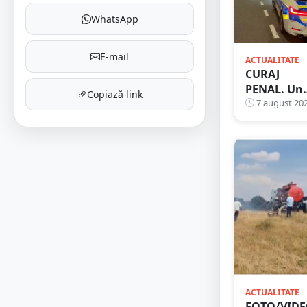
contrasens
WhatsApp
E-mail
ACTUALITATE
CURAJ
PENAL. Un
Copiază link
bunic de 72
7 august 20
de ani s-a
urcat la
volan și a
dat nas în
nas cu
Poliția Sat
Mare
ACTUALITATE
FOTO/VIDE