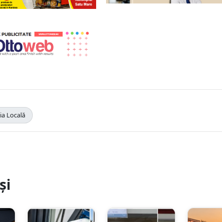
ția Locală
și