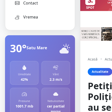
Contact
Vremea
30°
Satu Mare
Acasă
•
Actu
Actualitate
Umiditate
Vânt
42%
2.3 m/s
Petiț
Poliț
Presiune
Nebulozitate
au s
1001.7 mb
cer partial
noros