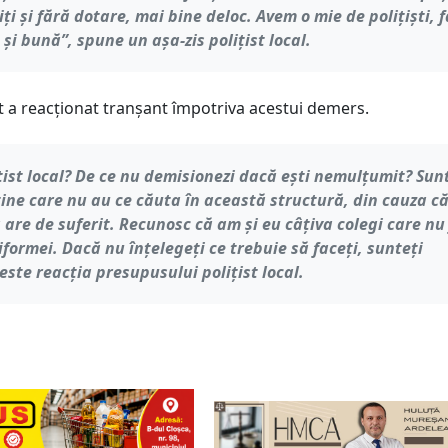
ți și fără dotare, mai bine deloc. Avem o mie de polițiști, f
 și bună”, spune un așa-zis polițist local.
st a reacționat tranșant împotriva acestui demers.
ițist local? De ce nu demisionezi dacă ești nemulțumit? Sun
tine care nu au ce căuta în această structură, din cauza c
a are de suferit. Recunosc că am și eu câțiva colegi care nu
iformei. Dacă nu înțelegeți ce trebuie să faceți, sunteți
, este reacția presupusului polițist local.