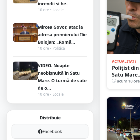
incendii și he...
10 ore • Locale
Mircea Govor, atac la
adresa premierului Ilie
Bolojan: „Româ...
10 ore • Politică
ACTUALITATE
VIDEO. Noapte
Polițist din
neobișnuită în Satu
Satu Mare,
Mare. O turmă de sute
prins la
acum 18 ore
volan cu
de o...
10 ore • Locale
1,75 g/l
alcool în
sânge.
Fusese
Distribuie
reclamat l
112 că
Facebook
circula pe