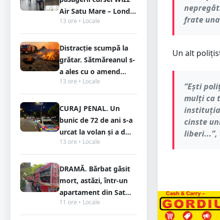
nepregăti
Air Satu Mare – Lond...
frate una
13 ore • Locale
Distracție scumpă la
Un alt poliți
grătar. Sătmăreanul s-
a ales cu o amend...
13 ore • Locale
”Ești pol
mulți ca 
CURAJ PENAL. Un
instituți
bunic de 72 de ani s-a
cinste un
urcat la volan și a d...
liberi...”
13 ore • Locale
DRAMĂ. Bărbat găsit
mort, astăzi, într-un
apartament din Sat...
11 ore • Locale