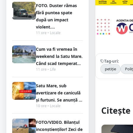
FOTO. Duster rămas
fără puntea spate
după un impact
violent....
11 ore • Locale
Cum va fi vremea în
weekend la Satu Mare.
Tag-uri:
Când scad temperat...
petiție
Poli
11 ore • Life
Satu Mare, sub
avertizare de caniculă
și furtuni. Se anunță ...
10 ore • Locale
Citește 
FOTO/VIDEO. Bilanțul
inconștienților! Zeci de