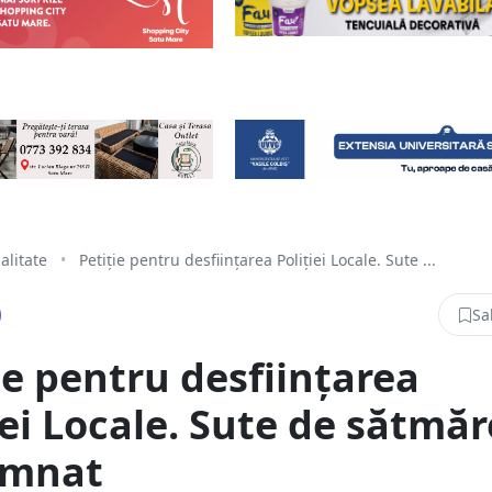
alitate
•
Petiție pentru desființarea Poliției Locale. Sute ...
Sa
ie pentru desființarea
iei Locale. Sute de sătmăr
emnat