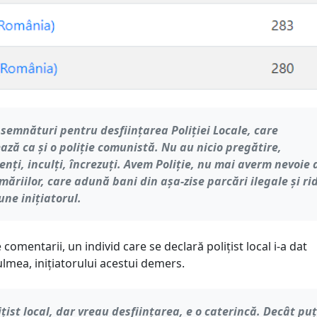
emnături pentru desființarea Poliției Locale, care
ază ca și o poliție comunistă. Nu au nicio pregătire,
nți, inculți, încrezuți. Avem Poliție, nu mai averm nevoie 
măriilor, care adună bani din așa-zise parcări ilegale și rid
une inițiatorul.
 comentarii, un individ care se declară polițist local i-a dat
lmea, inițiatorului acestui demers.
ițist local, dar vreau desființarea, e o caterincă. Decât puț