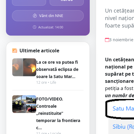
Un cetățean
Vânt din NNE
nivel națio
foarte supă
Actualizat: 14:00
3 noiembrie
Ultimele articole
Un cetățean 
La ce ore va putea fi
național pe 
observată eclipsa de
supărat pe t
soare la Satu Mar...
sancționare 
12 ore • Life
petiția a fo
un număr de 
FOTO/VIDEO.
Controale
„reinstituite”
temporar la frontiera
c...
11 ore • Locale