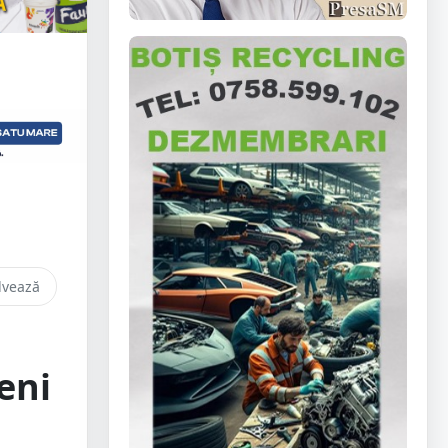
lvează
eni