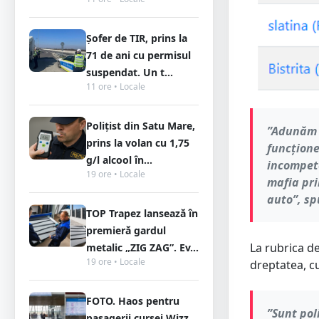
Șofer de TIR, prins la
71 de ani cu permisul
suspendat. Un t...
11 ore • Locale
Polițist din Satu Mare,
”Adunăm s
prins la volan cu 1,75
funcțione
g/l alcool în...
incompete
19 ore • Locale
mafia pri
auto”, sp
TOP Trapez lansează în
premieră gardul
La rubrica de
metalic „ZIG ZAG”. Ev...
19 ore • Locale
dreptatea, cu
FOTO. Haos pentru
”Sunt pol
pasagerii cursei Wizz