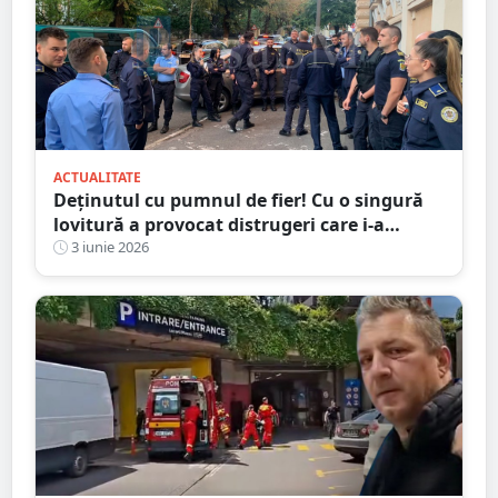
ACTUALITATE
Deținutul cu pumnul de fier! Cu o singură
lovitură a provocat distrugeri care i-a
speriat și pe gardienii Penitenciarului Satu
3 iunie 2026
Mare