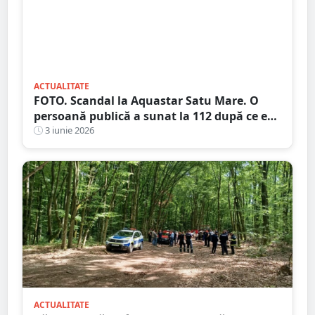
ACTUALITATE
FOTO. Scandal la Aquastar Satu Mare. O
persoană publică a sunat la 112 după ce era
să fie bătut de patru indivizi
3 iunie 2026
ACTUALITATE