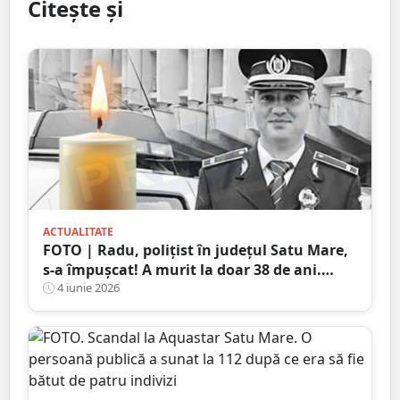
Citește și
ACTUALITATE
FOTO | Radu, polițist în județul Satu Mare,
s-a împușcat! A murit la doar 38 de ani.
Avea doi copii
4 iunie 2026