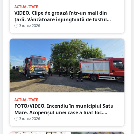
ACTUALITATE
VIDEO. Clipe de groază într-un mall din
țară. Vânzătoare înjunghiată de fostul
iubit. A urmărit-o cu cuțitul printre rafturi
3 iunie 2026
ACTUALITATE
FOTO/VIDEO. Incendiu în municipiul Satu
Mare. Acoperișul unei case a luat foc.
Intervin pompierii
3 iunie 2026