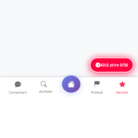
Altă știre
0/56
Anchete
Comentarii
Politică
Necitite
Ultimele articole
La ce ore va putea fi observată eclipsa de
soare la Satu Mar...