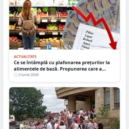
ACTUALITATE
Ce se întâmplă cu plafonarea prețurilor la
alimentele de bază. Propunerea care a
trecut de comisie
3 iunie 2026