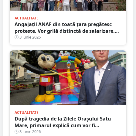
ACTUALITATE
Angajații ANAF din toată țara pregătesc
proteste. Vor grilă distinctă de salarizare.
Cu cât spun sindicaliștii că scad salariile la
3 iunie 2026
Fisc
ACTUALITATE
După tragedia de la Zilele Orașului Satu
Mare, primarul explică cum vor fi
despăgubiți comercianții. De ce NU a
3 iunie 2026