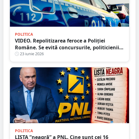
POLITICA
VIDEO. Repolitizarea feroce a Poliției
Române. Se evită concursurile, politicienii
își fac jocurile
23 iunie 2026
POLITICA
LISTA ”neagră” a PNL. Cine sunt cei 16