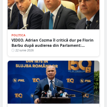
POLITICA
VIDEO. Adrian Cozma îl critică dur pe Florin
Barbu după audierea din Parlament:
„Agricultura României merita mai mult”
22 iunie 2026