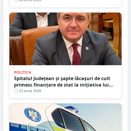
Botezătorul și a Sânzienelor
POLITICA
Spitalul Județean și șapte lăcașuri de cult
primesc finanțare de stat la inițiativa lui
Mircea Govor. S-au semnat contractele
23 iunie 2026