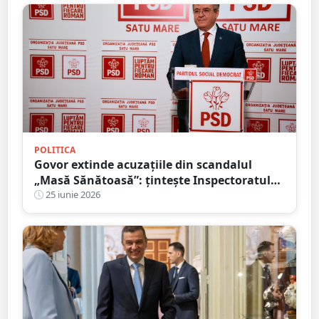
POLITICA
Govor extinde acuzațiile din scandalul
„Masă Sănătoasă”: țintește Inspectoratul
Școlar și susține că neregulile depășesc
25 iunie 2026
cazul Socond