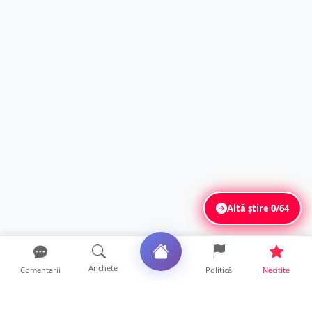
Altă știre
0/64
Anchete
Comentarii
Politică
Necitite