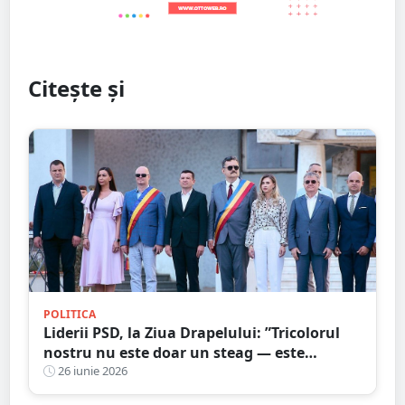
Citește și
POLITICA
Liderii PSD, la Ziua Drapelului: ”Tricolorul
nostru nu este doar un steag — este
mărturia vie a istoriei, a luptei și a
26 iunie 2026
sacrificiului înaintașilor”