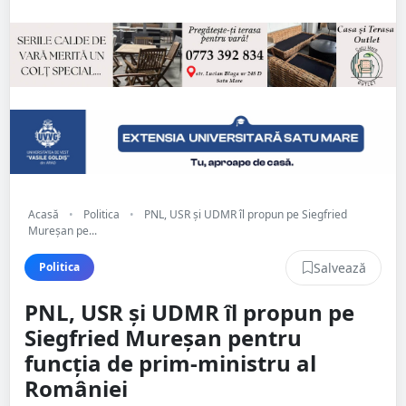
Acasă
•
Politica
•
PNL, USR și UDMR îl propun pe Siegfried
Mureșan pe...
Salvează
Politica
PNL, USR și UDMR îl propun pe
Siegfried Mureșan pentru
funcția de prim-ministru al
României