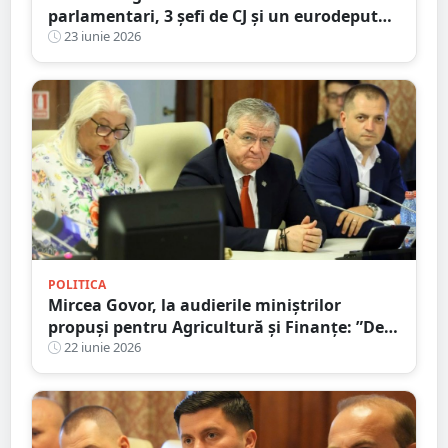
parlamentari, 3 șefi de CJ și un eurodeputat
care urmează să fie excluși din partid
23 iunie 2026
POLITICA
Mircea Govor, la audierile miniștrilor
propuși pentru Agricultură și Finanțe: ”De
deciziile luate astăzi depind investițiile de
22 iunie 2026
mâine”