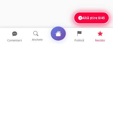
Altă știre
0/45
Anchete
Comentarii
Politică
Necitite
Ultimele articole
FOTO. Imagini dramatice. Pești sufocați pe
lacul Călinești. ...
14 ore • Locale
Peste 230 de locuri de muncă disponibile în
Satu Mare. Alte ...
14 ore • Life