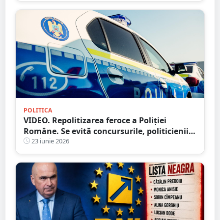
POLITICA
VIDEO. Repolitizarea feroce a Poliției
Române. Se evită concursurile, politicienii
își fac jocurile
23 iunie 2026