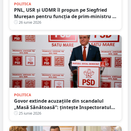
POLITICA
PNL, USR și UDMR îl propun pe Siegfried
Mureșan pentru funcția de prim-ministru al
României
26 iunie 2026
POLITICA
Govor extinde acuzațiile din scandalul
„Masă Sănătoasă”: țintește Inspectoratul
Școlar și susține că neregulile depășesc
25 iunie 2026
cazul Socond