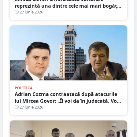
reprezintă una dintre cele mai mari bogății
ale județului Satu Mare
27 iunie 2026
POLITICA
Adrian Cozma contraatacă după atacurile
lui Mircea Govor: „Îl voi da în judecată. Voi
cere inclusiv o expertiză psihiatrică”
27 iunie 2026