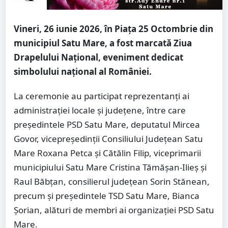
Vineri, 26 iunie 2026, în Piața 25 Octombrie din
municipiul
Satu Mare
, a fost marcată
Ziua
Drapelului Național
, eveniment dedicat
simbolului național al României.
La ceremonie au participat reprezentanți ai
administrației locale și județene, între care
președintele PSD Satu Mare, deputatul Mircea
Govor, vicepreședinții Consiliului Județean Satu
Mare Roxana Petca și Cătălin Filip, viceprimarii
municipiului Satu Mare Cristina Tămășan-Ilieș și
Raul Băbțan, consilierul județean Sorin Stănean,
precum și președintele TSD Satu Mare, Bianca
Șorian, alături de membri ai organizației PSD Satu
Mare.