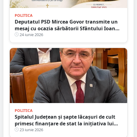
POLITICA
Deputatul PSD Mircea Govor transmite un
mesaj cu ocazia sărbătorii Sfântului Ioan
Botezătorul și a Sânzienelor
24 iunie 2026
POLITICA
Spitalul Județean și șapte lăcașuri de cult
primesc finanțare de stat la inițiativa lui
Mircea Govor. S-au semnat contractele
23 iunie 2026