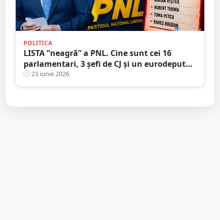
POLITICA
LISTA ”neagră” a PNL. Cine sunt cei 16
parlamentari, 3 șefi de CJ și un eurodeputat
care urmează să fie excluși din partid
23 iunie 2026