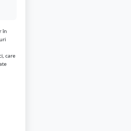
r în
uri
ci, care
ate