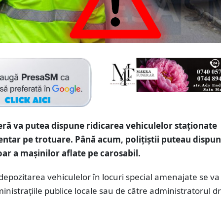
ieră va putea dispune ridicarea vehiculelor staţionate
tar pe trotuare. Până acum, polițiștii puteau dispu
oar a mașinilor aflate pe carosabil.
 depozitarea vehiculelor în locuri special amenajate se va
inistraţiile publice locale sau de către administratorul 