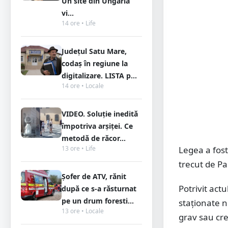
Un site din Ungaria
vi...
14 ore • Life
Județul Satu Mare,
codaș în regiune la
digitalizare. LISTA p...
14 ore • Locale
VIDEO. Soluție inedită
împotriva arșiței. Ce
metodă de răcor...
13 ore • Life
Legea a fost
trecut de P
Șofer de ATV, rănit
Potrivit act
după ce s-a răsturnat
pe un drum foresti...
staţionate n
13 ore • Locale
grav sau cree