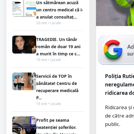
Un sătmărean acuză
un centru medical că i-
a anulat consultaț...
20 ore • Locale
TRAGEDIE. Un tânăr
român de doar 19 ani
a murit în timp ce c...
19 ore • Locale
Poliţia Rut
Servicii de TOP în
sănătate! Centru de
neregulamen
recuperare medicală
ridicarea d
P...
16 ore • Locale
Ridicarea şi
de către adm
Profit pe seama
public.
neatenției șoferilor.