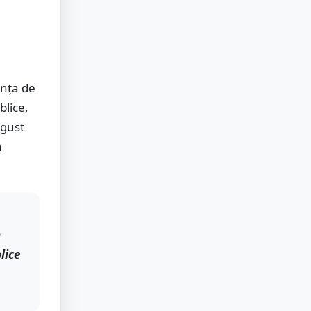
anţa de
blice,
ugust
a
n
lice