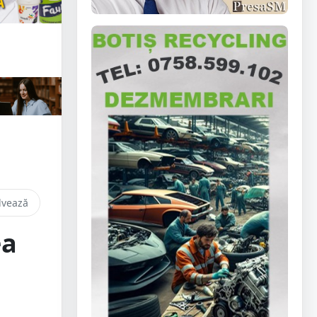
lvează
ea