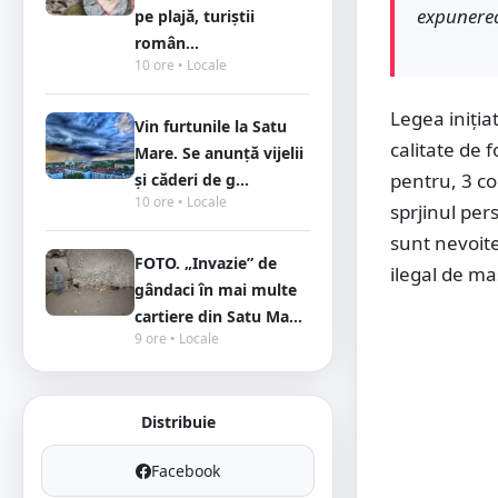
expunerea
pe plajă, turiștii
român...
10 ore • Locale
Legea iniția
Vin furtunile la Satu
calitate de 
Mare. Se anunță vijelii
pentru, 3 co
și căderi de g...
10 ore • Locale
sprjinul pers
sunt nevoit
FOTO. „Invazie” de
ilegal de ma
gândaci în mai multe
cartiere din Satu Ma...
9 ore • Locale
Distribuie
Facebook