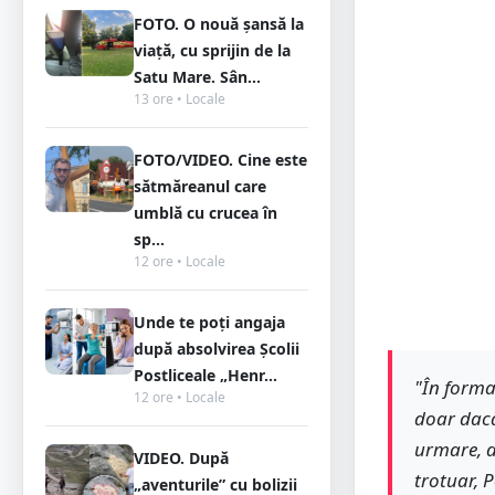
FOTO. O nouă șansă la
viață, cu sprijin de la
Satu Mare. Sân...
13 ore • Locale
FOTO/VIDEO. Cine este
sătmăreanul care
umblă cu crucea în
sp...
12 ore • Locale
Unde te poți angaja
după absolvirea Școlii
Postliceale „Henr...
"În forma
12 ore • Locale
doar dacă
urmare, d
VIDEO. După
trotuar, P
„aventurile” cu bolizii