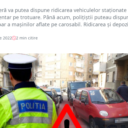
ieră va putea dispune ridicarea vehiculelor staţionate
tar pe trotuare. Până acum, polițiștii puteau dispu
ar a mașinilor aflate pe carosabil. Ridicarea şi depozi
e 2022
2 min citire