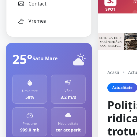
Contact
Vremea
25°
Satu Mare
Acasă
•
Actu
Actualitate
Umiditate
Vânt
58%
3.2 m/s
Poliț
ridic
Presiune
Nebulozitate
trotu
999.0 mb
cer acoperit