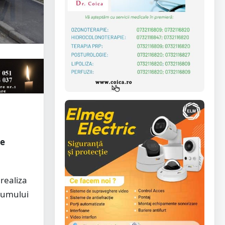
ne
 realiza
drumului