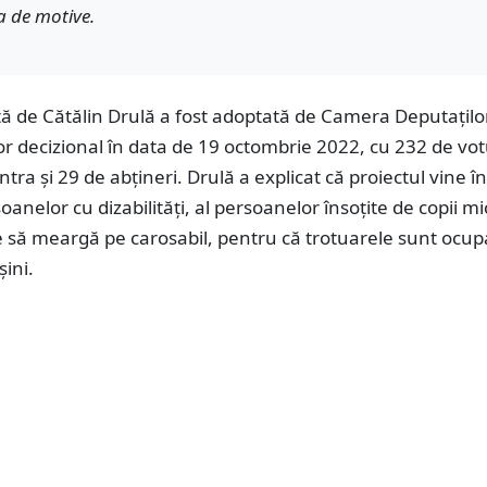
 de motive.
tă de Cătălin Drulă a fost adoptată de Camera Deputațilo
for decizional în data de 19 octombrie 2022, cu 232 de vot
ntra și 29 de abțineri. Drulă a explicat că proiectul vine în
oanelor cu dizabilităţi, al persoanelor însoţite de copii mi
e să meargă pe carosabil, pentru că trotuarele sunt ocup
şini.