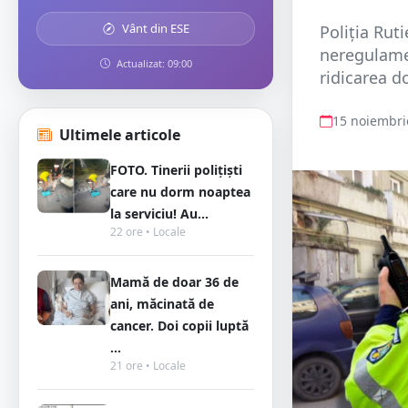
Vânt din ESE
Poliţia Rut
neregulamen
Actualizat: 09:00
ridicarea do
15 noiembri
Ultimele articole
FOTO. Tinerii polițiști
care nu dorm noaptea
la serviciu! Au...
22 ore • Locale
Mamă de doar 36 de
ani, măcinată de
cancer. Doi copii luptă
...
21 ore • Locale