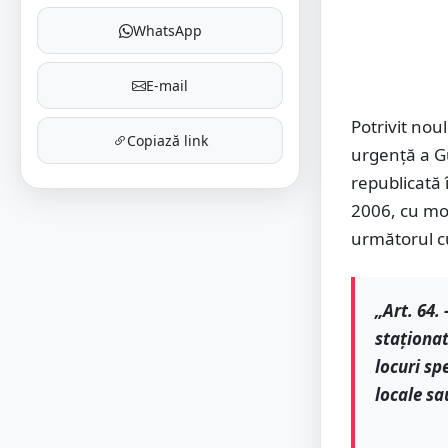
WhatsApp
E-mail
Potrivit nou
Copiază link
urgenţă a Gu
republicată 
2006, cu mod
următorul c
„Art. 64.
staţionat
locuri sp
locale sa