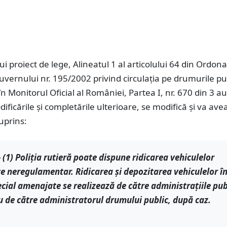
lui proiect de lege, Alineatul 1 al articolului 64 din Ordon
vernului nr. 195/2002 privind circulaţia pe drumurile pu
în Monitorul Oficial al României, Partea I, nr. 670 din 3 a
ificările şi completările ulterioare, se modifică şi va ave
uprins:
 - (1) Poliţia rutieră poate dispune ridicarea vehiculelor
e neregulamentar. Ridicarea şi depozitarea vehiculelor î
ecial amenajate se realizează de către administraţiile pub
u de către administratorul drumului public, după caz.