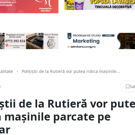
alitate
•
Polițiștii de la Rutieră vor putea ridica mașinile...
Sa
iștii de la Rutieră vor put
a mașinile parcate pe
ar