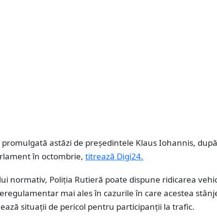
 promulgată astăzi de președintele Klaus Iohannis, după
arlament în octombrie,
titrează Digi24.
ului normativ, Poliţia Rutieră poate dispune ridicarea vehi
eregulamentar mai ales în cazurile în care acestea stân
ază situaţii de pericol pentru participanţii la trafic.