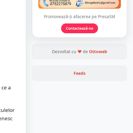
Promovează-ți afacerea pe PresaSM
Contactează-ne
Dezvoltat cu
❤
de
Ottoweb
Feeds
 ce a
culelor
jenesc