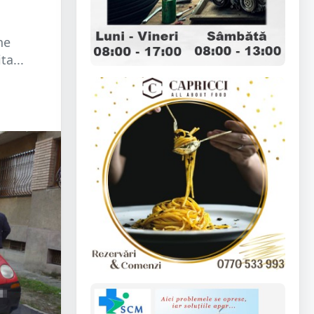
ne
ta...