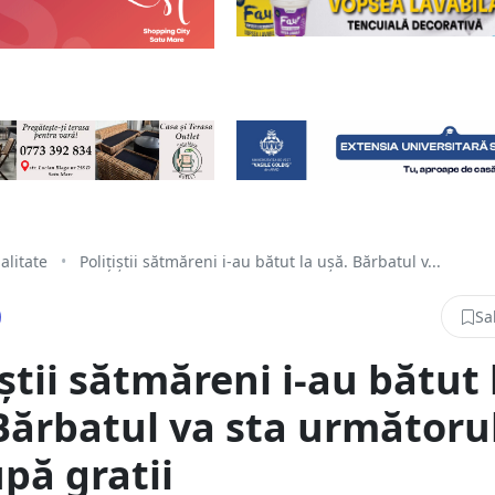
alitate
•
Polițiștii sătmăreni i-au bătut la ușă. Bărbatul v...
Sa
iștii sătmăreni i-au bătut 
Bărbatul va sta următoru
pă gratii