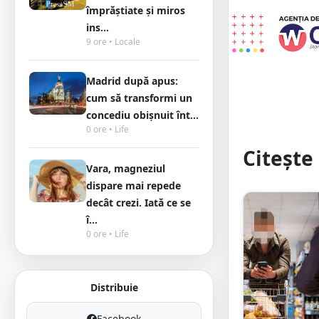
împrăștiate și miros
ins...
9 ore • Locale
Madrid după apus:
cum să transformi un
concediu obișnuit înt...
0 ore • Life
Citește 
Vara, magneziul
dispare mai repede
decât crezi. Iată ce se
î...
0 ore • Life
Distribuie
Facebook