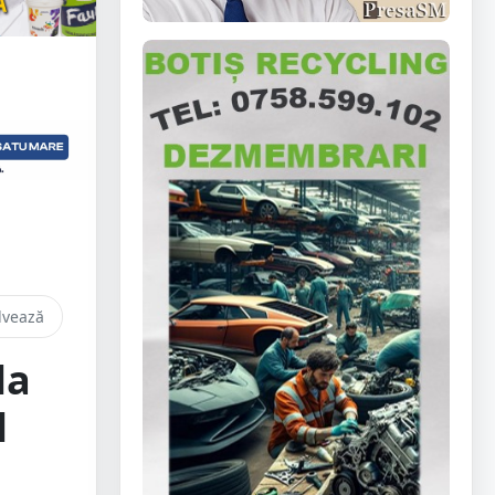
lvează
la
l