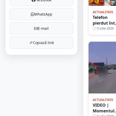
ACTUALITATE
WhatsApp
Telefon
pierdut înt
E-mail
un
5 iulie 2026
supermark
din Satu
Copiază link
Mare, luat
de un
bărbat.
Identificat
în timp
record, ce
scuză a av
bărbatul
ACTUALITATE
VIDEO |
Momentul