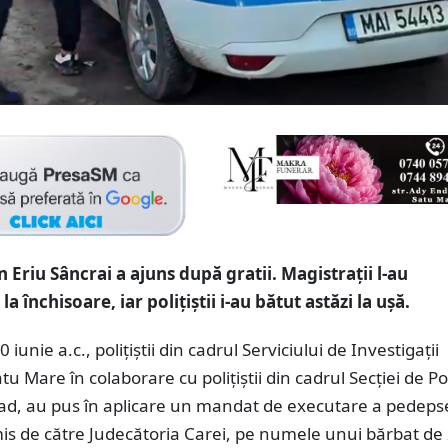
 Eriu Sâncrai a ajuns după gratii. Magistrații l-au
 închisoare, iar polițiștii i-au bătut astăzi la ușă.
 iunie a.c., polițiștii din cadrul Serviciului de Investigații
u Mare în colaborare cu polițiștii din cadrul Secției de Pol
ad, au pus în aplicare un mandat de executare a pedeps
mis de către Judecătoria Carei, pe numele unui bărbat de