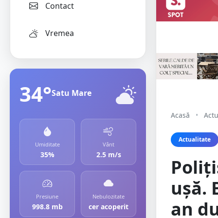
Contact
Vremea
34°
Satu Mare
Acasă
•
Actu
Actualitate
Umiditate
Vânt
35%
2.5 m/s
Poliț
ușă. 
Presiune
Nebulozitate
an du
998.8 mb
cer acoperit