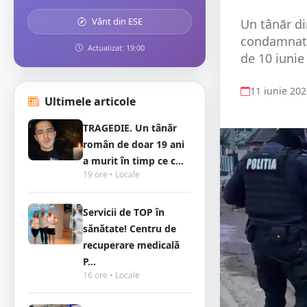
Vânt din ESE
Un tânăr di
condamnat l
Actualizat: 19:00
de 10 iunie 
11 iunie 20
Ultimele articole
TRAGEDIE. Un tânăr
român de doar 19 ani
a murit în timp ce c...
19 ore • Locale
Servicii de TOP în
sănătate! Centru de
recuperare medicală
P...
16 ore • Locale