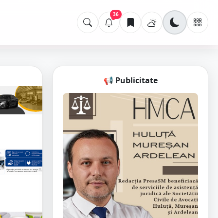
36
📢 Publicitate