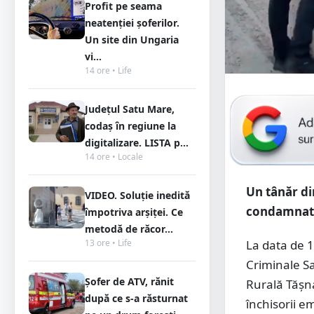
Profit pe seama
neatenției șoferilor.
Un site din Ungaria
vi...
14 ore • Life
Județul Satu Mare,
codaș în regiune la
digitalizare. LISTA p...
14 ore • Locale
Un tânăr din
VIDEO. Soluție inedită
condamnat la
împotriva arșiței. Ce
metodă de răcor...
13 ore • Life
La data de 10
Criminale Sat
Șofer de ATV, rănit
Rurală Tășn
după ce s-a răsturnat
închisorii e