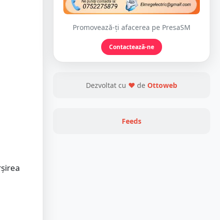
Promovează-ți afacerea pe PresaSM
Contactează-ne
Dezvoltat cu
❤
de
Ottoweb
Feeds
rșirea