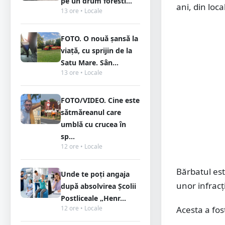
pe un drum foresti...
ani, din loca
13 ore • Locale
FOTO. O nouă șansă la
viață, cu sprijin de la
Satu Mare. Sân...
13 ore • Locale
FOTO/VIDEO. Cine este
sătmăreanul care
umblă cu crucea în
sp...
12 ore • Locale
Bărbatul est
Unde te poți angaja
unor infracți
după absolvirea Școlii
Postliceale „Henr...
12 ore • Locale
Acesta a fos