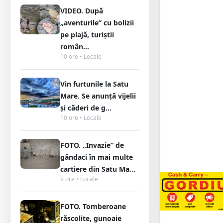
VIDEO. După
„aventurile” cu bolizii
pe plajă, turiștii
român...
10 ore • Locale
Vin furtunile la Satu
Mare. Se anunță vijelii
și căderi de g...
10 ore • Locale
FOTO. „Invazie” de
gândaci în mai multe
cartiere din Satu Ma...
9 ore • Locale
FOTO. Tomberoane
răscolite, gunoaie