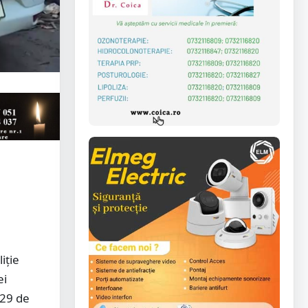
iție
ei
 29 de