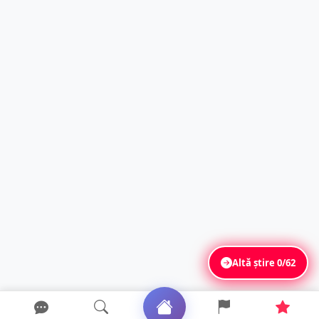
Altă știre
0/62