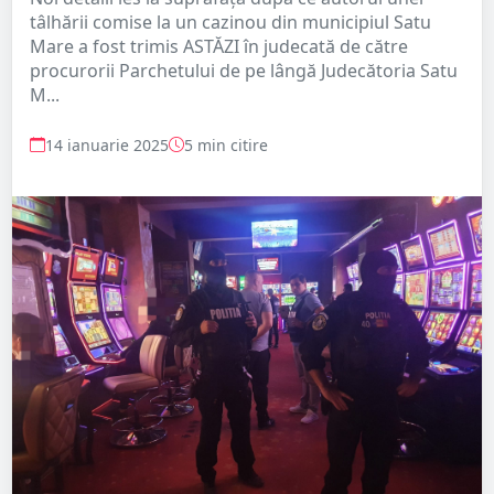
tâlhării comise la un cazinou din municipiul Satu
Mare a fost trimis ASTĂZI în judecată de către
procurorii Parchetului de pe lângă Judecătoria Satu
M...
14 ianuarie 2025
5 min citire