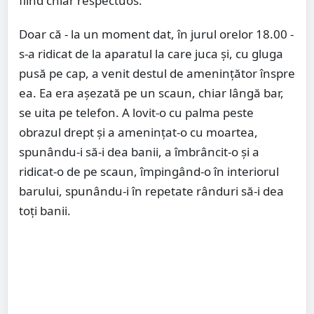
fiind chiar respectuos.
Doar că - la un moment dat, în jurul orelor 18.00 -
s-a ridicat de la aparatul la care juca și, cu gluga
pusă pe cap, a venit destul de amenințător înspre
ea. Ea era așezată pe un scaun, chiar lângă bar,
se uita pe telefon. A lovit-o cu palma peste
obrazul drept și a amenințat-o cu moartea,
spunându-i să-i dea banii, a îmbrâncit-o și a
ridicat-o de pe scaun, împingând-o în interiorul
barului, spunându-i în repetate rânduri să-i dea
toți banii.