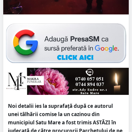
Noi detalii ies la suprafață după ce autorul
unei tâlhării comise la un cazinou din
municipiul Satu Mare a fost trimis ASTĂZI în
judecată de către procurorii Parchetului de pe