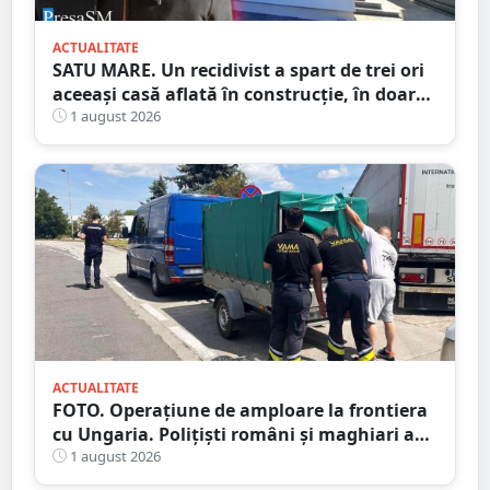
ACTUALITATE
SATU MARE. Un recidivist a spart de trei ori
aceeași casă aflată în construcție, în doar
șase zile
1 august 2026
ACTUALITATE
FOTO. Operațiune de amploare la frontiera
cu Ungaria. Polițiști români și maghiari au
verificat sute de persoane
1 august 2026