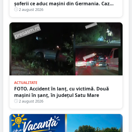
șoferii ce aduc mașini din Germania. Caz
descoperit în Satu Mare
2 august 2026
ACTUALITATE
FOTO. Accident în lanț, cu victimă. Două
mașini în șanț, în județul Satu Mare
2 august 2026