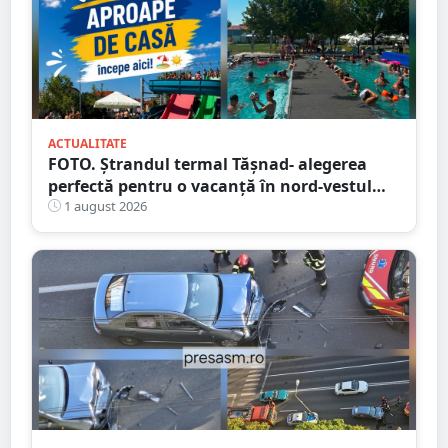
ACTUALITATE
FOTO. Ștrandul termal Tășnad- alegerea
perfectă pentru o vacanță în nord-vestul
României
1 august 2026