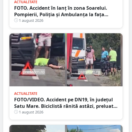
ACTUALITATE
FOTO. Accident în lanț în zona Soarelui.
Pompierii, Poliția și Ambulanța la fața
locului
1 august 2026
ACTUALITATE
FOTO/VIDEO. Accident pe DN19, în județul
Satu Mare. Biciclistă rănită astăzi, preluată
de Ambulanță
1 august 2026