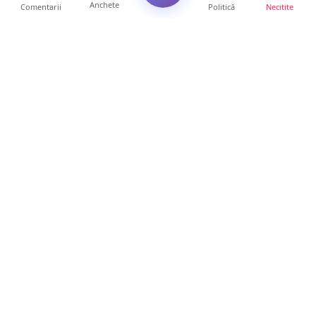
Anchete
Comentarii
Politică
Necitite
Ultimele articole
FOTO. Haos pentru pasagerii cursei Wizz Air
Satu Mare – Lond...
13 ore • Locale
Distracție scumpă la grătar. Sătmăreanul s-a
ales cu o amend...
13 ore • Locale
CURAJ PENAL. Un bunic de 72 de ani s-a
urcat la volan și a d...
13 ore • Locale
DRAMĂ. Bărbat găsit mort, astăzi, într-un
apartament din Sat...