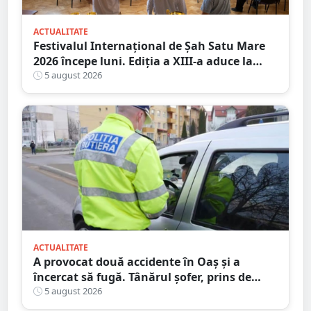
ACTUALITATE
Festivalul Internațional de Șah Satu Mare
2026 începe luni. Ediția a XIII-a aduce la
start peste 120 de participanți și șahiști din
5 august 2026
șase țări.
ACTUALITATE
A provocat două accidente în Oaș și a
încercat să fugă. Tânărul șofer, prins de
polițiștii sătmăreni. Încălcări grave ale
5 august 2026
Codului Rutier