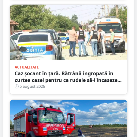
ACTUALITATE
Caz șocant în țară. Bătrână îngropată în
curtea casei pentru ca rudele să-i încaseze
pensia
5 august 2026