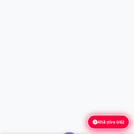
Altă știre
0/62