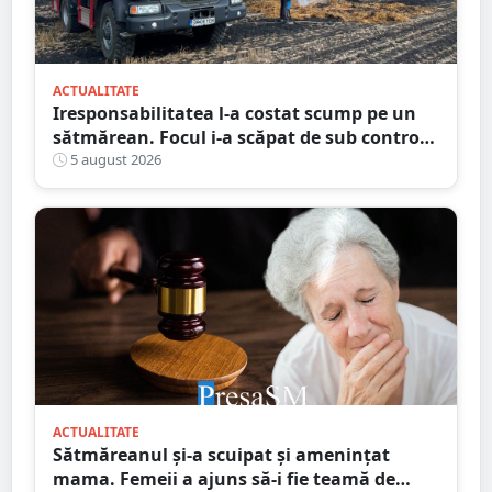
ACTUALITATE
Iresponsabilitatea l-a costat scump pe un
sătmărean. Focul i-a scăpat de sub control.
La un pas să producă pagube majore
5 august 2026
ACTUALITATE
Sătmăreanul și-a scuipat și amenințat
mama. Femeii a ajuns să-i fie teamă de