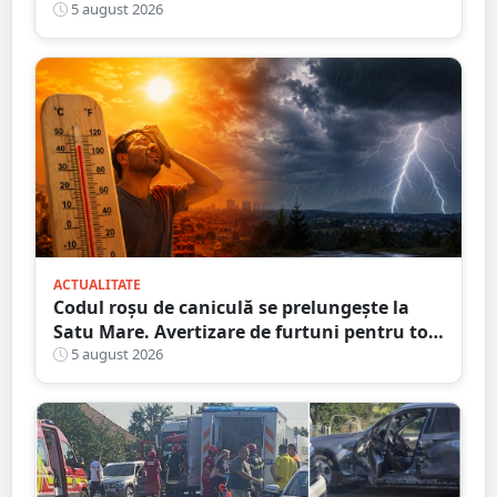
propriul fiu. Ce au decis magistrații
5 august 2026
ACTUALITATE
Codul roșu de caniculă se prelungește la
Satu Mare. Avertizare de furtuni pentru tot
județul
5 august 2026