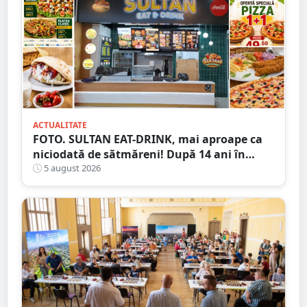
ACTUALITATE
FOTO. SULTAN EAT-DRINK, mai aproape ca
niciodată de sătmăreni! După 14 ani în
Micro 17, și-a deschis porțile în Shopping
5 august 2026
City Satu Mare