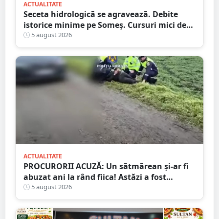
ACTUALITATE
Seceta hidrologică se agravează. Debite
istorice minime pe Someș. Cursuri mici de
ape au secat
5 august 2026
ACTUALITATE
PROCURORII ACUZĂ: Un sătmărean și-ar fi
abuzat ani la rând fiica! Astăzi a fost
arestat!
5 august 2026