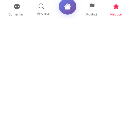
Anchete
Comentarii
Politică
Necitite
Ultimele articole
FOTO. Haos pentru pasagerii cursei Wizz Air
Satu Mare – Lond...
13 ore • Locale
Distracție scumpă la grătar. Sătmăreanul s-a
ales cu o amend...
13 ore • Locale
CURAJ PENAL. Un bunic de 72 de ani s-a
urcat la volan și a d...
13 ore • Locale