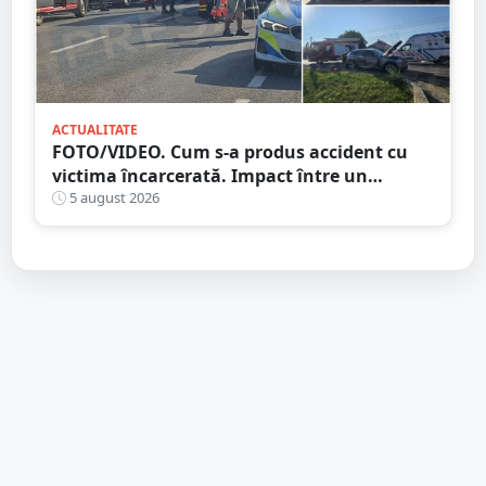
ACTUALITATE
FOTO/VIDEO. Cum s-a produs accident cu
victima încarcerată. Impact între un
camion și o mașină, pe DN19
5 august 2026