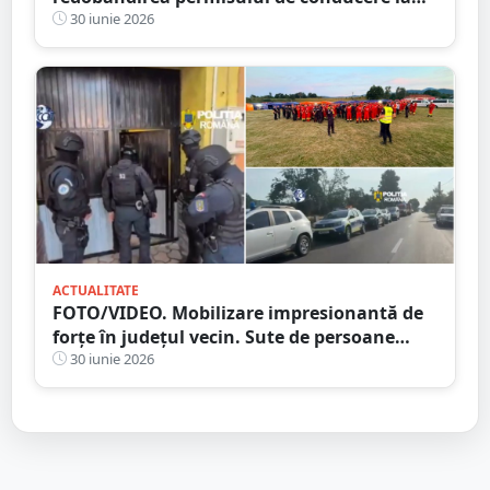
Satu Mare. Intră în vigoare de mâine
30 iunie 2026
ACTUALITATE
FOTO/VIDEO. Mobilizare impresionantă de
forțe în județul vecin. Sute de persoane
vulnerabile, salvate din centre ilegale
30 iunie 2026