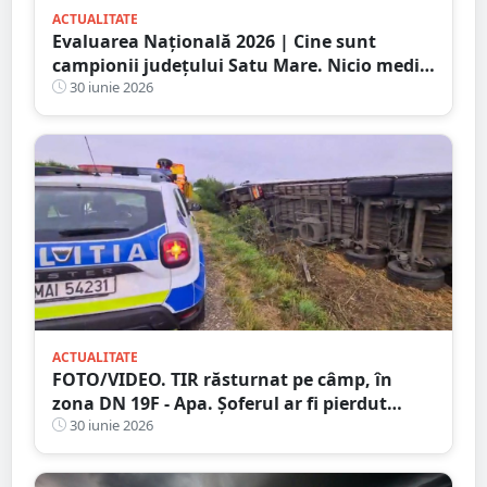
ACTUALITATE
Evaluarea Națională 2026 | Cine sunt
campionii județului Satu Mare. Nicio medie
de zece
30 iunie 2026
ACTUALITATE
FOTO/VIDEO. TIR răsturnat pe câmp, în
zona DN 19F - Apa. Șoferul ar fi pierdut
controlul într-o curbă
30 iunie 2026