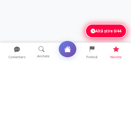
Altă știre
0/44
Anchete
Comentarii
Politică
Necitite
Ultimele articole
USR acuză: PSD face totul pentru ca
România să piardă miliar...
21 ore • Locale
Tot mai multe orașe reduc consumul de
energie electrică. Sat...