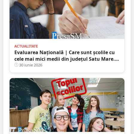
ACTUALITATE
Evaluarea Națională | Care sunt școlile cu
cele mai mici medii din județul Satu Mare.
Rezultatele arată decalaje importante între
30 iunie 2026
unitățile de învățământ