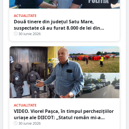
ACTUALITATE
Două tinere din județul Satu Mare,
suspectate că au furat 8.000 de lei din
buzunarul unui tânăr
30 iunie 2026
ACTUALITATE
VIDEO. Viorel Pașca, în timpul perchezițiilor
uriașe ale DIICOT: „Statul român mi-a
trimis oamenii. Acum mă acuză că sunt
30 iunie 2026