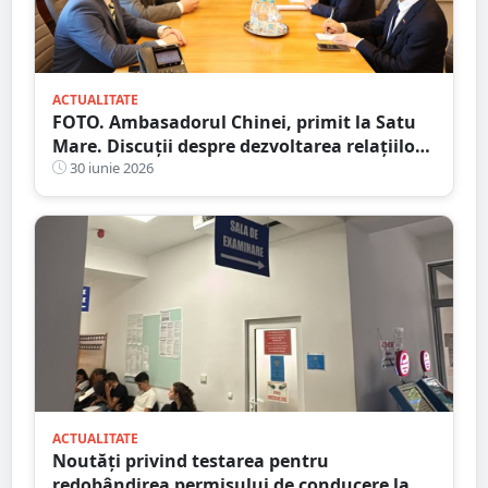
ACTUALITATE
FOTO. Ambasadorul Chinei, primit la Satu
Mare. Discuții despre dezvoltarea relațiilor
economice
30 iunie 2026
ACTUALITATE
Noutăți privind testarea pentru
redobândirea permisului de conducere la