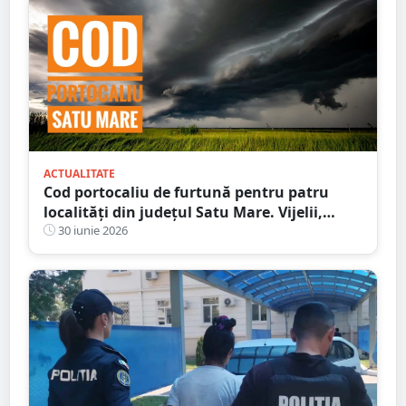
ACTUALITATE
Cod portocaliu de furtună pentru patru
localități din județul Satu Mare. Vijelii,
averse torențiale și grindină de mici și
30 iunie 2026
medii dimensiuni