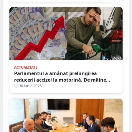
grup infracțional”
ACTUALITATE
Parlamentul a amânat prelungirea
reducerii accizei la motorină. De mâine
cresc prețurile la combustibil
30 iunie 2026