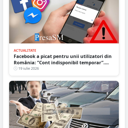
ACTUALITATE
Facebook a picat pentru unii utilizatori din
România: ”Cont indisponibil temporar”.
Probleme și în alte țări
19 iulie 2026