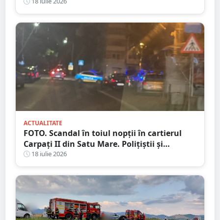
18 iulie 2026
ACTUALITATE
FOTO. Scandal în toiul nopții în cartierul
Carpați II din Satu Mare. Polițiștii și
jandarmii au intervenit după un apel la 112
18 iulie 2026