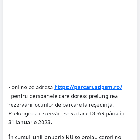
• online pe adresa
https://parcari.adpsm.ro/
pentru persoanele care doresc prelungirea
rezervării locurilor de parcare la reședință.
Prelungirea rezervării se va face DOAR până în
31 ianuarie 2023.
În cursul lunii ianuarie NU se preiau cereri noi