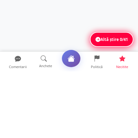
Altă știre
0/41
Anchete
Comentarii
Politică
Necitite
Ultimele articole
ANCHETĂ. Acuzații explozive la DGASPC
Satu Mare! Salarii uri...
18 ore • Anchete
FOTO/VIDEO. Accident cumplit! Impact