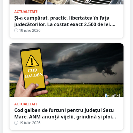
ACTUALITATE
Și-a cumpărat, practic, libertatea în fața
judecătorilor. La costat exact 2.500 de lei.
Victima a plătit cheltuielile de judecată
19 iulie 2026
ACTUALITATE
Cod galben de furtuni pentru județul Satu
Mare. ANM anunță vijelii, grindină și ploi
torențiale
19 iulie 2026