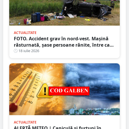
ACTUALITATE
FOTO. Accident grav în nord-vest. Mașină
răsturnată, șase persoane rănite, între care
doi copii
18 iulie 2026
ACTUALITATE
ALERTĂ METEO | Caniculă și furtuni în