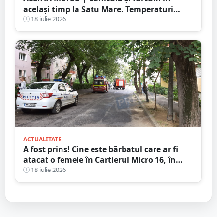
același timp la Satu Mare. Temperaturi
extreme și avertizări de vijelii și grindină
18 iulie 2026
ACTUALITATE
A fost prins! Cine este bărbatul care ar fi
atacat o femeie în Cartierul Micro 16, în
plină zi, pe stradă
18 iulie 2026