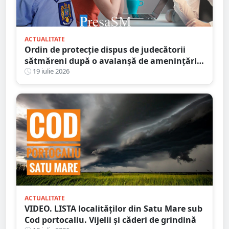
ACTUALITATE
Ordin de protecție dispus de judecătorii
sătmăreni după o avalanșă de amenințări
online. Răzbunarea unui fiu pe amanta
19 iulie 2026
tatălui infidel
ACTUALITATE
VIDEO. LISTA localităților din Satu Mare sub
Cod portocaliu. Vijelii și căderi de grindină