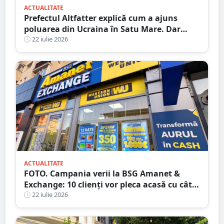
ACTUALITATE
Prefectul Altfatter explică cum a ajuns
poluarea din Ucraina în Satu Mare. Dar
nimic despre RATEUL instituțiilor publice
22 iulie 2026
ACTUALITATE
FOTO. Campania verii la BSG Amanet &
Exchange: 10 clienți vor pleca acasă cu câte
1.000 EURO CASH!
22 iulie 2026