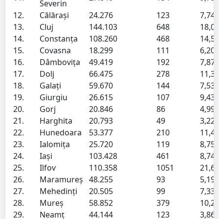
Severin
12.
Călărași
24.276
123
7,74
13.
Cluj
144.103
648
18,0
14.
Constanța
108.260
468
14,5
15.
Covasna
18.299
111
6,20
16.
Dâmbovița
49.419
192
7,87
17.
Dolj
66.475
278
11,3
18.
Galați
59.670
144
7,53
19.
Giurgiu
26.615
107
9,43
20.
Gorj
20.846
86
4,99
21.
Harghita
20.793
49
3,22
22.
Hunedoara
53.377
210
11,4
23.
Ialomița
25.720
119
8,75
24.
Iași
103.428
461
8,74
25.
Ilfov
110.358
1051
21,6
26.
Maramureș
48.255
93
5,19
27.
Mehedinți
20.505
99
7,33
28.
Mureș
58.852
379
10,2
29.
Neamț
44.144
123
3,86