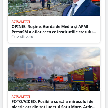
ACTUALITATE
OPINIE. Rușine, Garda de Mediu și APM!
PresaSM a aflat ceea ce instituțiile statului
nu au fost în stare să descopere. Dacă asta
22 iulie 2026
înseamnă protecția mediului, atunci să
plece acasă!
ACTUALITATE
FOTO/VIDEO. Posibila sursă a mirosului de
plastic ars din tot județul Satu Mare. Arde