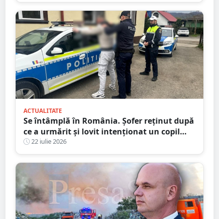
ACTUALITATE
Se întâmplă în România. Șofer reținut după
ce a urmărit și lovit intenționat un copil
aflat pe trotinetă
22 iulie 2026