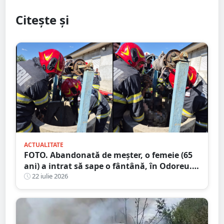
Citește și
ACTUALITATE
FOTO. Abandonată de meșter, o femeie (65
ani) a intrat să sape o fântână, în Odoreu. A
rămas blocată
22 iulie 2026