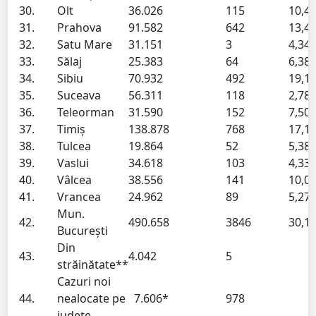
30.
Olt
36.026
115
10,4
31.
Prahova
91.582
642
13,4
32.
Satu Mare
31.151
3
4,34
33.
Sălaj
25.383
64
6,38
34.
Sibiu
70.932
492
19,1
35.
Suceava
56.311
118
2,78
36.
Teleorman
31.590
152
7,50
37.
Timiș
138.878
768
17,1
38.
Tulcea
19.864
52
5,38
39.
Vaslui
34.618
103
4,33
40.
Vâlcea
38.556
141
10,0
41.
Vrancea
24.962
89
5,27
Mun.
42.
490.658
3846
30,1
București
Din
43.
4.042
5
străinătate**
Cazuri noi
44.
nealocate pe
7.606*
978
județe