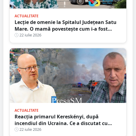
ACTUALITATE
Lecție de omenie la Spitalul Județean Satu
Mare. O mamă povestește cum i-a fost
salvată speranța
22 iulie 2026
ACTUALITATE
Reacția primarul Kereskényi, după
incendiul din Ucraina. Ce a discutat cu
omologul din Beregovo
22 iulie 2026