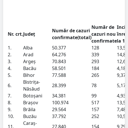
Număr de
Inci
Număr de cazuri
Nr. crt.
Județ
cazuri nou
înre
confirmate(total)
confirmate
la 14
1.
Alba
50.377
128
13,5
2.
Arad
64.276
339
14,8
3.
Argeș
70.843
293
12,6
4.
Bacău
58.501
184
4,18
5.
Bihor
77.588
265
9,37
Bistrița-
6.
28.399
78
5,17
Năsăud
7.
Botoșani
34.381
99
4,93
8.
Brașov
100.974
517
13,5
9.
Brăila
29.564
157
7,48
10.
Buzău
37.792
252
10,5
Caraș-
11.
27.840
154
9,79