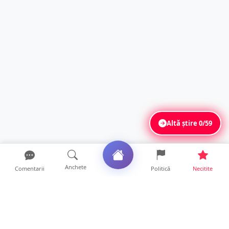
Altă știre
0/59
Anchete
Comentarii
Politică
Necitite
Ultimele articole
Servicii de TOP în sănătate! Centru de