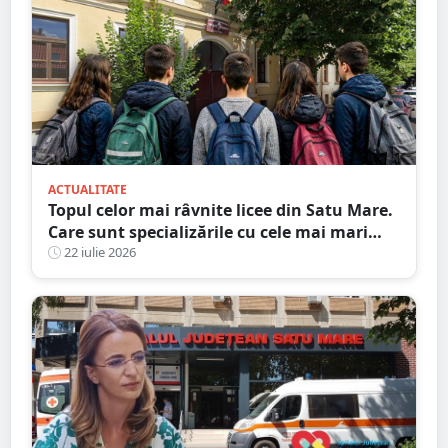
ACTUALITATE
Topul celor mai râvnite licee din Satu Mare.
Care sunt specializările cu cele mai mari
medii de intrare
22 iulie 2026