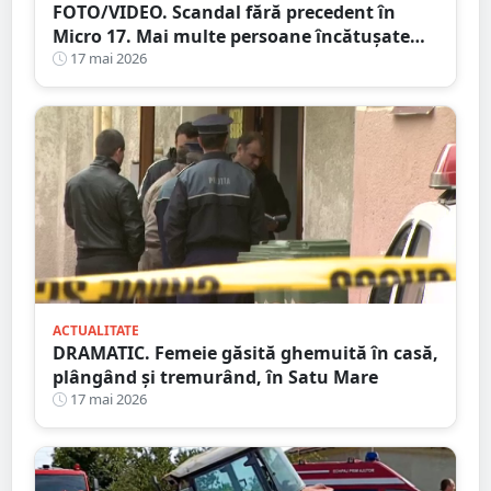
FOTO/VIDEO. Scandal fără precedent în
Micro 17. Mai multe persoane încătușate
după o bătaie izbucnită pe stradă
17 mai 2026
ACTUALITATE
DRAMATIC. Femeie găsită ghemuită în casă,
plângând și tremurând, în Satu Mare
17 mai 2026