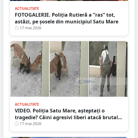
ACTUALITATE
FOTOGALERIE. Poliția Rutieră a ”ras” tot,
astăzi, pe șosele din municipiul Satu Mare
17 mai 2026
ACTUALITATE
VIDEO. Poliția Satu Mare, așteptați o
tragedie? Câini agresivi liberi atacă brutal
pe stradă chiar în fața stăpânului
17 mai 2026