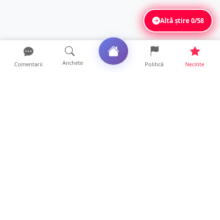
Altă știre
0/58
Anchete
Comentarii
Politică
Necitite
Ultimele articole
FOTO/VIDEO. Accident cumplit! Impact
frontal între un TIR și...
16 ore • Locale
FOTO. Nebunie de arome în centrul
Sătmarului! Nazar Kebab Ho...
15 ore • Locale
La ce ore va putea fi observată eclipsa de