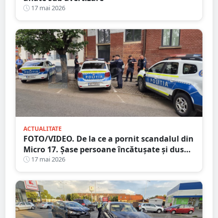
17 mai 2026
ACTUALITATE
FOTO/VIDEO. De la ce a pornit scandalul din
Micro 17. Șase persoane încătușate și duse
la secție
17 mai 2026