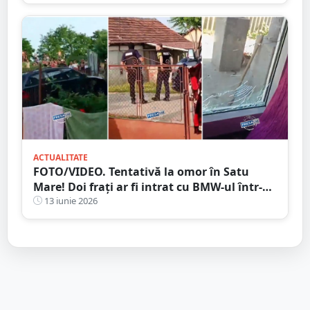
ACTUALITATE
FOTO/VIDEO. Tentativă la omor în Satu
Mare! Doi frați ar fi intrat cu BMW-ul într-
un pieton. Familia celor doi susține că ar fi
13 iunie 2026
fost provocați