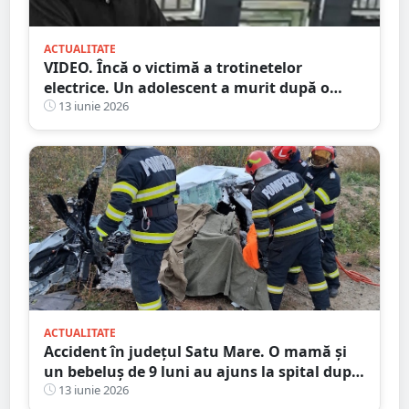
ACTUALITATE
VIDEO. Încă o victimă a trotinetelor
electrice. Un adolescent a murit după o
lună pe patul de la ATI
13 iunie 2026
ACTUALITATE
Accident în județul Satu Mare. O mamă și
un bebeluș de 9 luni au ajuns la spital după
o coliziune pe DN 19A
13 iunie 2026