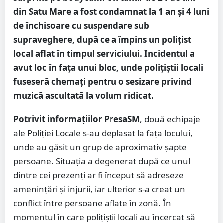
din Satu Mare a fost condamnat la 1 an și 4 luni
de închisoare cu suspendare sub
supraveghere, după ce a împins un polițist
local aflat în timpul serviciului. Incidentul a
avut loc în fața unui bloc, unde polițiștii locali
fuseseră chemați pentru o sesizare privind
muzică ascultată la volum ridicat.
Potrivit informațiilor PresaSM
, două echipaje
ale Poliției Locale s-au deplasat la fața locului,
unde au găsit un grup de aproximativ șapte
persoane. Situația a degenerat după ce unul
dintre cei prezenți ar fi început să adreseze
amenințări și injurii, iar ulterior s-a creat un
conflict între persoane aflate în zonă. În
momentul în care polițiștii locali au încercat să