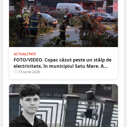
ACTUALITATE
FOTO/VIDEO. Copac căzut peste un stâlp de
electricitate, în municipiul Satu Mare. A
fost avariată și o mașină
13 iunie 2026