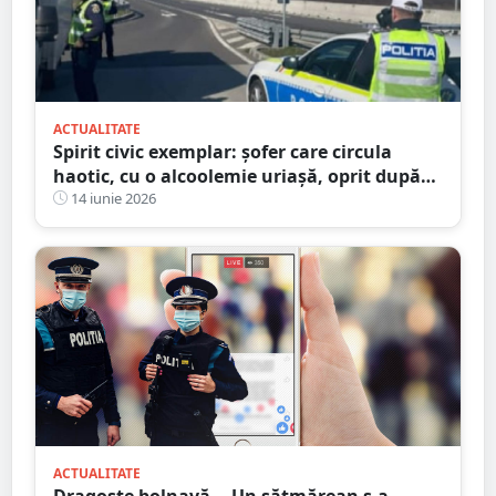
ACTUALITATE
Spirit civic exemplar: șofer care circula
haotic, cu o alcoolemie uriașă, oprit după
ce un martor a sunat la 112 și l-a urmărit
14 iunie 2026
până la sosirea poliției
ACTUALITATE
Dragoste bolnavă... Un sătmărean s-a