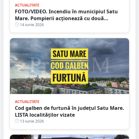
ACTUALITATE
FOTO/VIDEO. Incendiu în municipiul Satu
Mare. Pompierii acționează cu două
autospeciale
14 iunie 2026
ACTUALITATE
Cod galben de furtună în județul Satu Mare.
LISTA localităților vizate
13 iunie 2026