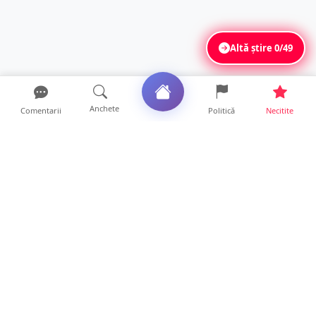
Altă știre
0/49
Anchete
Comentarii
Politică
Necitite
Ultimele articole
Mamă de doar 36 de ani, măcinată de
cancer. Doi copii luptă ...
21 ore • Locale
Un sătmărean acuză un centru medical că i-
a anulat consultaț...
20 ore • Locale