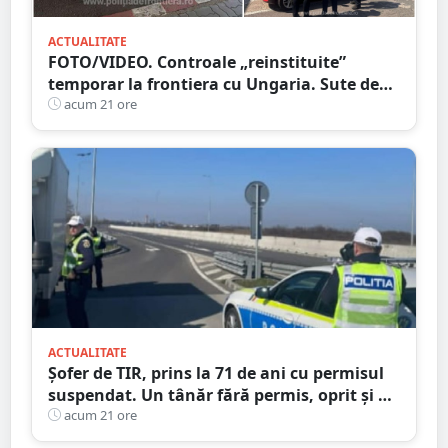
ACTUALITATE
FOTO/VIDEO. Controale „reinstituite”
temporar la frontiera cu Ungaria. Sute de
persoane și mașini, verificate în județul
acum 21 ore
Satu Mare
ACTUALITATE
Șofer de TIR, prins la 71 de ani cu permisul
suspendat. Un tânăr fără permis, oprit și el
la Petea
acum 21 ore