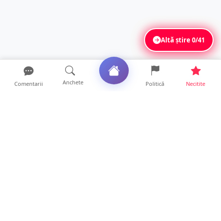
Altă știre
0/41
Anchete
Comentarii
Politică
Necitite
Ultimele articole
ANCHETĂ. Acuzații explozive la DGASPC
Satu Mare! Salarii uri...
18 ore • Anchete
FOTO/VIDEO. Accident cumplit! Impact
frontal între un TIR și...
16 ore • Locale