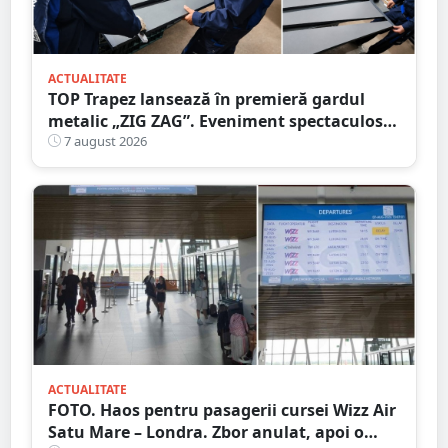
ACTUALITATE
TOP Trapez lansează în premieră gardul
metalic „ZIG ZAG”. Eveniment spectaculos
în Grădina Romei
7 august 2026
ACTUALITATE
FOTO. Haos pentru pasagerii cursei Wizz Air
Satu Mare – Londra. Zbor anulat, apoi o