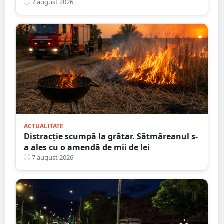
nouă întârziere. Fără explicații clare
7 august 2026
ACTUALITATE
Distracție scumpă la grătar. Sătmăreanul s-
a ales cu o amendă de mii de lei
7 august 2026