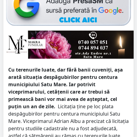
Cu terenurile luate, dar fără banii cuveniți, așa
arată situația despăgubirilor pentru centura
municipiului Satu Mare. Iar potrivit
viceprimarului, cetățenii care ar trebui să
primească bani vor mai avea de așteptat, cel
puțin un an de zile.
Licitația ține pe loc plata
despăgubirilor pentru centura municipiului Satu
Mare. Viceprimarul Adrian Albu a precizat că licitația
pentru studiile cadastrale nu a fost adjudecată,
astfel că sătmărenii au rămas cu terenurile luate,