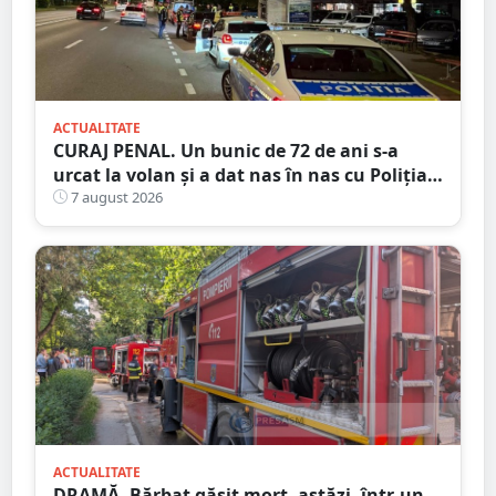
ACTUALITATE
CURAJ PENAL. Un bunic de 72 de ani s-a
urcat la volan și a dat nas în nas cu Poliția
Satu Mare
7 august 2026
ACTUALITATE
DRAMĂ. Bărbat găsit mort, astăzi, într-un