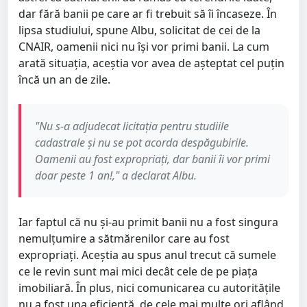
dar fără banii pe care ar fi trebuit să îi încaseze. În
lipsa studiului, spune Albu, solicitat de cei de la
CNAIR, oamenii nici nu își vor primi banii. La cum
arată situația, aceștia vor avea de așteptat cel puțin
încă un an de zile.
"Nu s-a adjudecat licitația pentru studiile
cadastrale și nu se pot acorda despăgubirile.
Oamenii au fost expropriați, dar banii îi vor primi
doar peste 1 an!," a declarat Albu.
Iar faptul că nu și-au primit banii nu a fost singura
nemulțumire a sătmărenilor care au fost
expropriați. Aceștia au spus anul trecut că sumele
ce le revin sunt mai mici decât cele de pe piața
imobiliară. În plus, nici comunicarea cu autoritățile
nu a fost una eficientă, de cele mai multe ori aflând