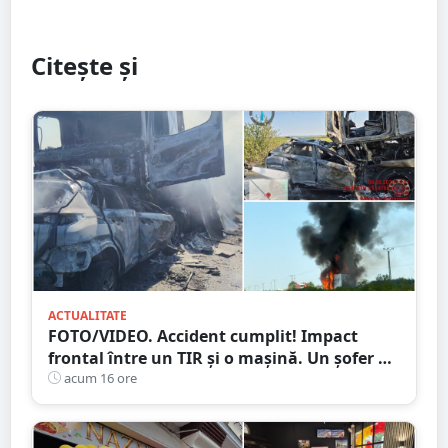
Citește și
ACTUALITATE
FOTO/VIDEO. Accident cumplit! Impact
frontal între un TIR și o mașină. Un șofer a
murit carbonizat
acum 16 ore