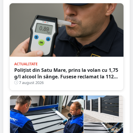
ACTUALITATE
Polițist din Satu Mare, prins la volan cu 1,75
g/l alcool în sânge. Fusese reclamat la 112
că circula pe contrasens
7 august 2026