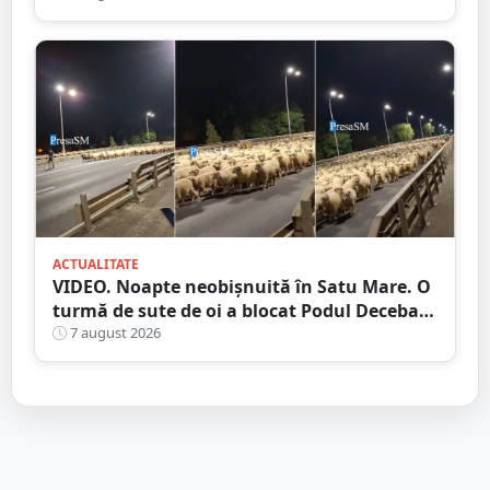
ACTUALITATE
VIDEO. Noapte neobișnuită în Satu Mare. O
turmă de sute de oi a blocat Podul Decebal.
Gest de apreciat al ciobanului
7 august 2026