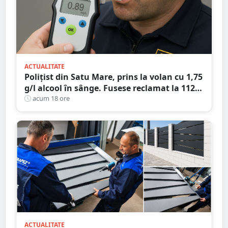
ACTUALITATE
Polițist din Satu Mare, prins la volan cu 1,75
g/l alcool în sânge. Fusese reclamat la 112
că circula pe contrasens
acum 18 ore
ACTUALITATE