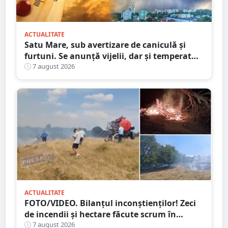
ACTUALITATE
Satu Mare, sub avertizare de caniculă și
furtuni. Se anunță vijelii, dar și temperaturi
ridicate. Avertizarea ANM
7 august 2026
ACTUALITATE
FOTO/VIDEO. Bilanțul inconștienților! Zeci
de incendii și hectare făcute scrum în
județul Satu Mare
7 august 2026