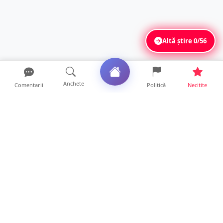
Altă știre
0/56
Anchete
Comentarii
Politică
Necitite
Ultimele articole
La ce ore va putea fi observată eclipsa de
soare la Satu Mar...
12 ore • Life
FOTO/VIDEO. Controale „reinstituite”
temporar la frontiera c...
11 ore • Locale