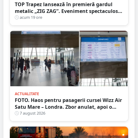
TOP Trapez lansează în premieră gardul
metalic „ZIG ZAG”. Eveniment spectaculos
în Grădina Romei
acum 19 ore
ACTUALITATE
FOTO. Haos pentru pasagerii cursei Wizz Air
Satu Mare – Londra. Zbor anulat, apoi o
nouă întârziere. Fără explicații clare
7 august 2026