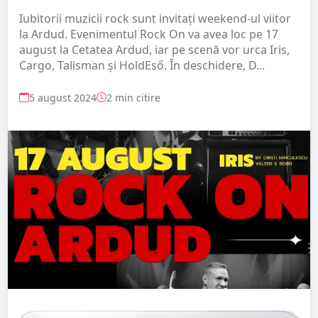
Iubitorii muzicii rock sunt invitați weekend-ul viitor
la Ardud. Evenimentul Rock On va avea loc pe 17
august la Cetatea Ardud, iar pe scenă vor urca Iris,
Cargo, Talisman și HoldEső. În deschidere, D...
5 august 2024
2 min citire