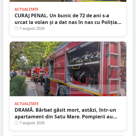
ACTUALITATE
CURAJ PENAL. Un bunic de 72 de ani s-a
urcat la volan și a dat nas în nas cu Poliția
Satu Mare
7 august 2026
ACTUALITATE
DRAMĂ. Bărbat găsit mort, astăzi, într-un
apartament din Satu Mare. Pompierii au
spart ușa
7 august 2026