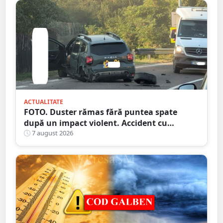
ACTUALITATE
FOTO. Duster rămas fără puntea spate
după un impact violent. Accident cu
implicarea unei mașini din Satu Mare
7 august 2026