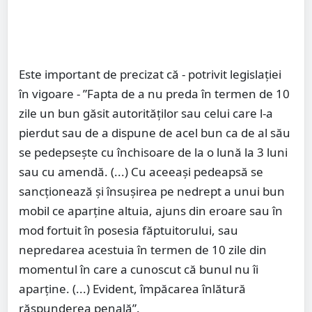
Este important de precizat că - potrivit legislației
în vigoare - ”Fapta de a nu preda în termen de 10
zile un bun găsit autorităţilor sau celui care l-a
pierdut sau de a dispune de acel bun ca de al său
se pedepseşte cu închisoare de la o lună la 3 luni
sau cu amendă. (...) Cu aceeaşi pedeapsă se
sancţionează şi însuşirea pe nedrept a unui bun
mobil ce aparţine altuia, ajuns din eroare sau în
mod fortuit în posesia făptuitorului, sau
nepredarea acestuia în termen de 10 zile din
momentul în care a cunoscut că bunul nu îi
aparţine. (...) Evident, împăcarea înlătură
răspunderea penală”.