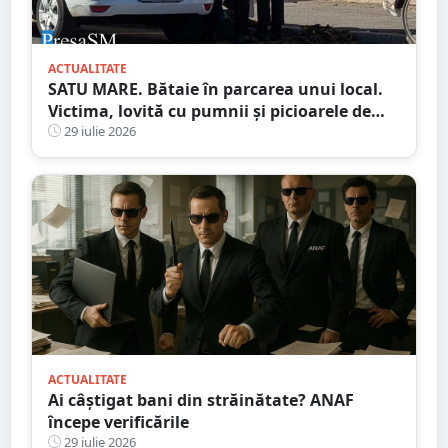
ACTUALITATE
SATU MARE. Bătaie în parcarea unui local.
Victima, lovită cu pumnii și picioarele de
trei agresori
29 iulie 2026
ACTUALITATE
Ai câștigat bani din străinătate? ANAF
începe verificările
29 iulie 2026