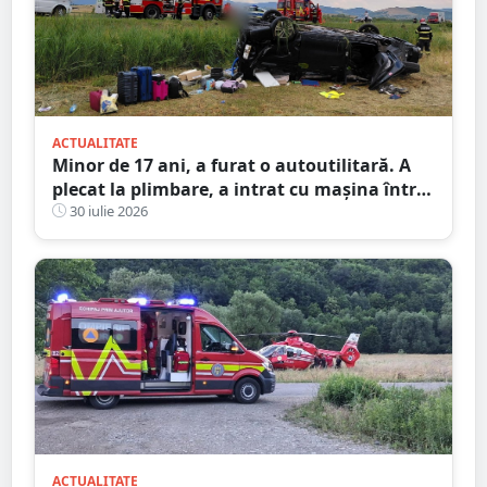
ACTUALITATE
Minor de 17 ani, a furat o autoutilitară. A
plecat la plimbare, a intrat cu mașina într-o
anexă și apoi a abandonat-o
30 iulie 2026
ACTUALITATE