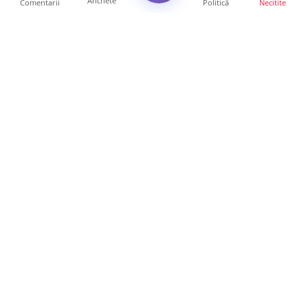
Anchete
Comentarii
Politică
Necitite
Ultimele articole
Mamă de doar 36 de ani, măcinată de
cancer. Doi copii luptă ...
21 ore • Locale
Un sătmărean acuză un centru medical că i-
a anulat consultaț...
20 ore • Locale
TRAGEDIE. Un tânăr român de doar 19 ani a
murit în timp ce c...
19 ore • Locale
Servicii de TOP în sănătate! Centru de
recuperare medicală P...