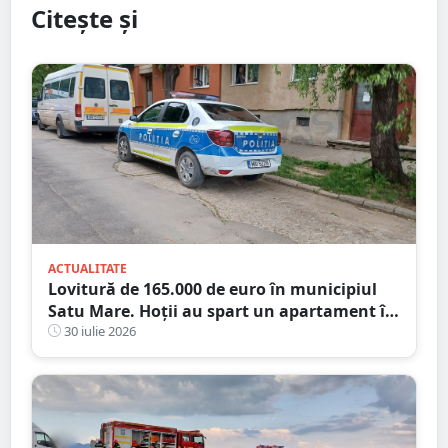
Citește și
ACTUALITATE
Lovitură de 165.000 de euro în municipiul
Satu Mare. Hoții au spart un apartament în
timp ce proprietarii erau în concediu
30 iulie 2026