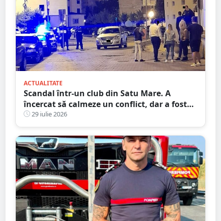
ACTUALITATE
Scandal într-un club din Satu Mare. A
încercat să calmeze un conflict, dar a fost
pus la pământ cu un singur pumn
29 iulie 2026