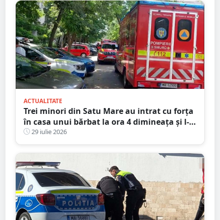
ACTUALITATE
Trei minori din Satu Mare au intrat cu forța
în casa unui bărbat la ora 4 dimineața și l-
au bătut
29 iulie 2026