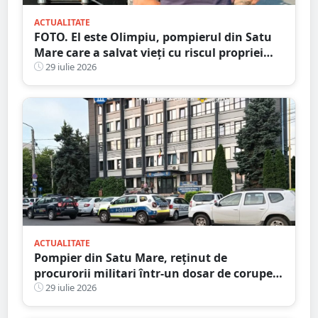
ACTUALITATE
FOTO. El este Olimpiu, pompierul din Satu
Mare care a salvat vieți cu riscul propriei
vieți
29 iulie 2026
ACTUALITATE
Pompier din Satu Mare, reținut de
procurorii militari într-un dosar de corupere
sexuală a minorilor. Este și antrenor la un
29 iulie 2026
club sportiv