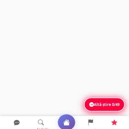
Altă știre
0/49