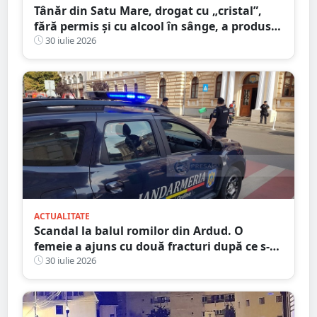
Tânăr din Satu Mare, drogat cu „cristal”,
fără permis și cu alcool în sânge, a produs
un accident grav. Pasagerul a stat 13 zile în
30 iulie 2026
spital
ACTUALITATE
Scandal la balul romilor din Ardud. O
femeie a ajuns cu două fracturi după ce s-a
interpus într-o bătaie
30 iulie 2026