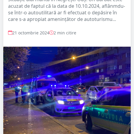
acuzat de faptul că la data de 10.10.2024, aflânmdu-
se într-o autoutilitară ar fi efectuat o depăsire în
care s-a apropiat ameninţător de autoturismu...
21 octombrie 2024
2 min citire