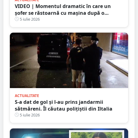
VIDEO | Momentul dramatic în care un
șofer se răstoarnă cu mașina după o
depășire riscantă. Accidentul a fost surprins
5 iulie 2026
de camera de bord
ACTUALITATE
S-a dat de gol și l-au prins jandarmii
sătmăreni. Îl căutau polițiștii din Iltalia
5 iulie 2026