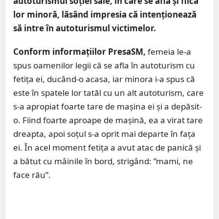
autoturismul soției sale, în care se afla și fiica
lor minoră, lăsând impresia că intenţionează
să intre în autoturismul victimelor.
Conform informațiilor PresaSM,
femeia le-a
spus oamenilor legii că se afla în autoturism cu
fetița ei, ducând-o acasa, iar minora i-a spus că
este în spatele lor tatăl cu un alt autoturism, care
s-a apropiat foarte tare de mașina ei şi a depăsit-
o. Fiind foarte aproape de mașină, ea a virat tare
dreapta, apoi soțul s-a oprit mai departe în faţa
ei. În acel moment fetița a avut atac de panică şi
a bătut cu mâinile în bord, strigând: ”mami, ne
face rău”.