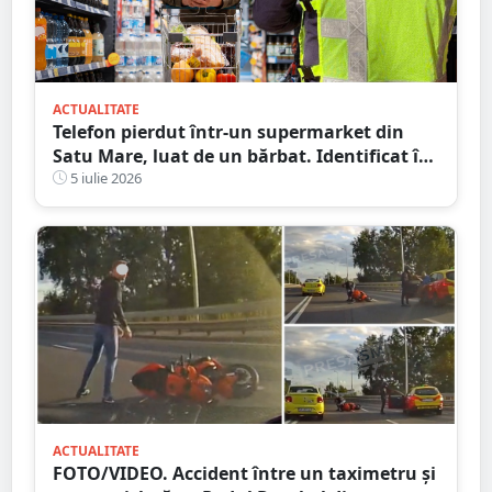
ACTUALITATE
Telefon pierdut într-un supermarket din
Satu Mare, luat de un bărbat. Identificat în
timp record, ce scuză a avut bărbatul
5 iulie 2026
ACTUALITATE
FOTO/VIDEO. Accident între un taximetru și