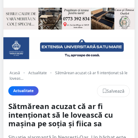
Acasă
•
Actualitate
•
Sătmărean acuzat că ar fi intenționat să le
loveas...
Salvează
Actualitate
Sătmărean acuzat că ar fi
intenționat să le lovească cu
mașina pe soția și fiica sa
Situație alarmantă în Negrești-Oaș. Un bărbat este