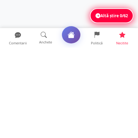
Altă știre
0/62
Anchete
Comentarii
Politică
Necitite
Ultimele articole
FOTO. Haos pentru pasagerii cursei Wizz Air
Satu Mare – Lond...
13 ore • Locale
Distracție scumpă la grătar. Sătmăreanul s-a
ales cu o amend...
13 ore • Locale