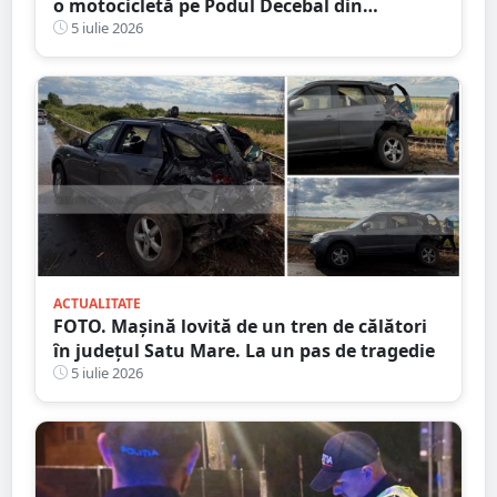
o motocicletă pe Podul Decebal din
municipiul Satu Mare
5 iulie 2026
ACTUALITATE
FOTO. Mașină lovită de un tren de călători
în județul Satu Mare. La un pas de tragedie
5 iulie 2026