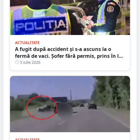
ACTUALITATE
A fugit după accident și s-a ascuns la o
fermă de vaci. Șofer fără permis, prins în la
Satu Mare
5 iulie 2026
ACTUALITATE