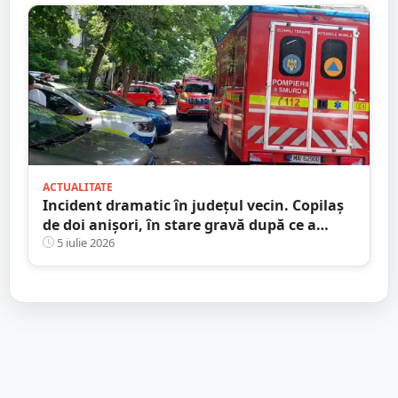
ACTUALITATE
Incident dramatic în județul vecin. Copilaș
de doi anișori, în stare gravă după ce a
căzut de la etaj
5 iulie 2026