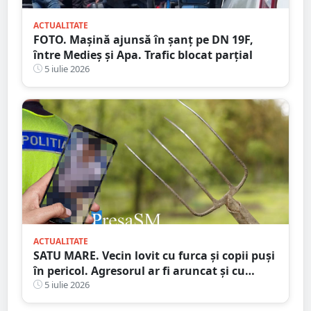
ACTUALITATE
FOTO. Mașină ajunsă în șanț pe DN 19F,
între Medieș și Apa. Trafic blocat parțial
5 iulie 2026
ACTUALITATE
SATU MARE. Vecin lovit cu furca și copii puși
în pericol. Agresorul ar fi aruncat și cu
bolovani în curtea familiei
5 iulie 2026