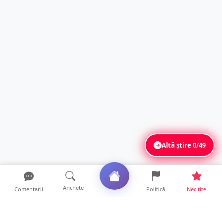
Altă știre
0/49
Anchete
Comentarii
Politică
Necitite