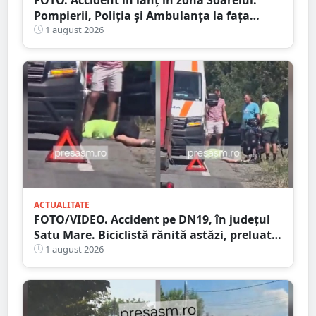
Pompierii, Poliția și Ambulanța la fața
locului
1 august 2026
ACTUALITATE
FOTO/VIDEO. Accident pe DN19, în județul
Satu Mare. Biciclistă rănită astăzi, preluată
de Ambulanță
1 august 2026