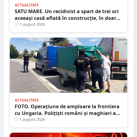
ACTUALITATE
SATU MARE. Un recidivist a spart de trei ori
aceeași casă aflată în construcție, în doar
șase zile
1 august 2026
ACTUALITATE
FOTO. Operațiune de amploare la frontiera
cu Ungaria. Polițiști români și maghiari au
verificat sute de persoane
1 august 2026