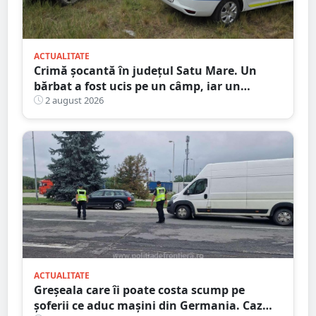
ACTUALITATE
Crimă șocantă în județul Satu Mare. Un
bărbat a fost ucis pe un câmp, iar un
adolescent este în custodia poliției
2 august 2026
ACTUALITATE
Greșeala care îi poate costa scump pe
șoferii ce aduc mașini din Germania. Caz