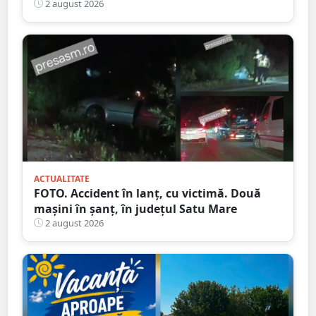
descoperit în Satu Mare
2 august 2026
ACTUALITATE
FOTO. Accident în lanț, cu victimă. Două
mașini în șanț, în județul Satu Mare
2 august 2026