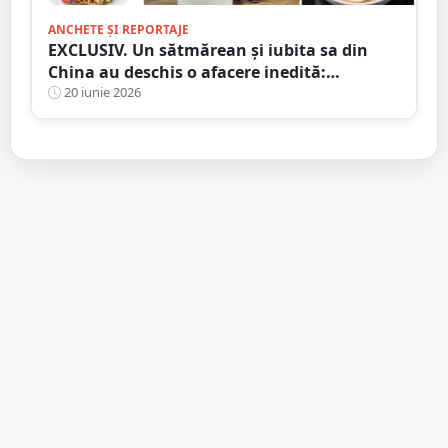
ANCHETE ȘI REPORTAJE
EXCLUSIV. Un sătmărean și iubita sa din
China au deschis o afacere inedită:
preparate autentice asiatice, făcute după
20 iunie 2026
rețete tradiționale