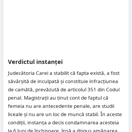
Verdictul instanței
Judecătoria Carei a stabilit că fapta există, a fost
săvârșită de inculpată și constituie infracțiunea
de camătă, prevăzută de articolul 351 din Codul
penal. Magistrații au ținut cont de faptul că
femeia nu are antecedente penale, are studii
liceale și nu are un loc de muncă stabil. În aceste
condiții, instanța a decis condamnarea acesteia
la 6 luni de închisoare, însă a dispus amânarea