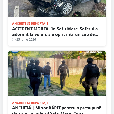
ANCHETE ȘI REPORTAJE
ACCIDENT MORTAL în Satu Mare. Șoferul a
adormit la volan, s-a oprit într-un cap de
pod. Pasagerul a murit la spital
25 iunie 2026
ANCHETE ȘI REPORTAJE
ANCHETĂ | Minor RĂPIT pentru o presupusă
datorie, în județul Satu Mare. Cinci