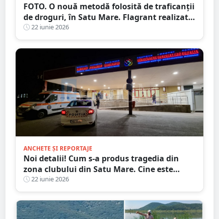
FOTO. O nouă metodă folosită de traficanții
de droguri, în Satu Mare. Flagrant realizat
duminică
22 iunie 2026
ANCHETE ȘI REPORTAJE
Noi detalii! Cum s-a produs tragedia din
zona clubului din Satu Mare. Cine este
agresorul, cine este victima
22 iunie 2026