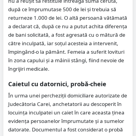
nu a reușit să restituie întreaga sumă cerută,
după ce împrumutase 500 de lei și trebuia să
returneze 1.000 de lei. O altă persoană vătămată
a declarat că, după ce nu a putut achita diferența
de bani solicitată, a fost agresată cu o mătură de
către inculpată, iar soțul acesteia a intervenit,
împingând-o la pământ. Femeia a suferit lovituri
în zona capului și a mâinii stângi, fiind nevoie de
îngrijiri medicale.
Caietul cu datornici, probă-cheie
În urma unei percheziții domiciliare autorizate de
Judecătoria Carei, anchetatorii au descoperit în
locuința inculpatei un caiet în care aceasta ținea
evidența persoanelor împrumutate și a sumelor
datorate. Documentul a fost considerat o probă