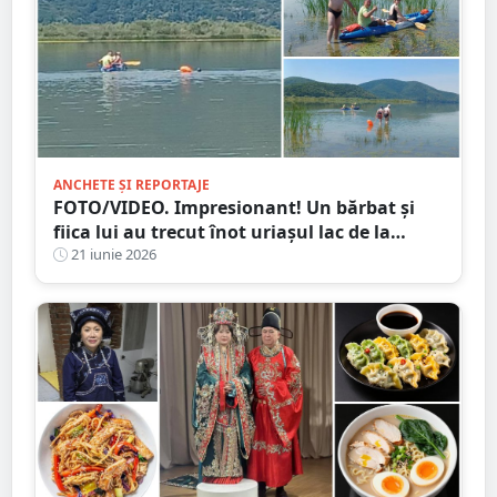
ANCHETE ȘI REPORTAJE
FOTO/VIDEO. Impresionant! Un bărbat și
fiica lui au trecut înot uriașul lac de la
Călinești-Oaș
21 iunie 2026