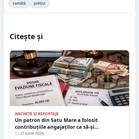
camătă
polițist
Citește și
ANCHETE ȘI REPORTAJE
Un patron din Satu Mare a folosit
contribuțiile angajaților ca să-și
construiască propria casă
27 iunie 2026