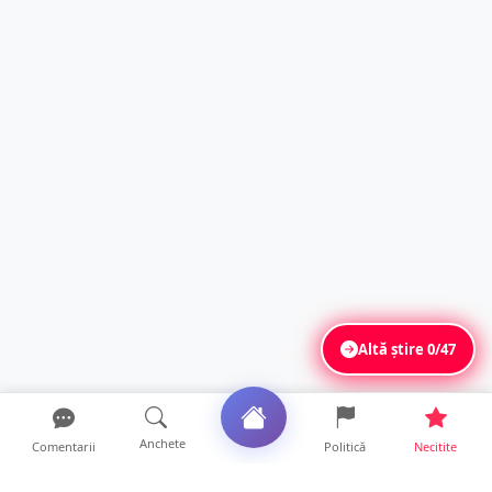
Altă știre
0/47
Anchete
Comentarii
Politică
Necitite