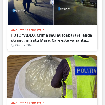
ANCHETE ȘI REPORTAJE
FOTO/VIDEO. Crimă sau autoapărare lângă
ștrand, în Satu Mare. Care este varianta
agresorului. Un puștan de vreo 60 de kg
24 iunie 2026
ANCHETE ȘI REPORTAJE