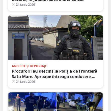
persoane au fost condamnate la Carei
24 iunie 2026
ANCHETE ȘI REPORTAJE
Procurorii au descins la Poliția de Frontieră
Satu Mare. Aproape întreaga conducere,
vizată de verificări
24 iunie 2026