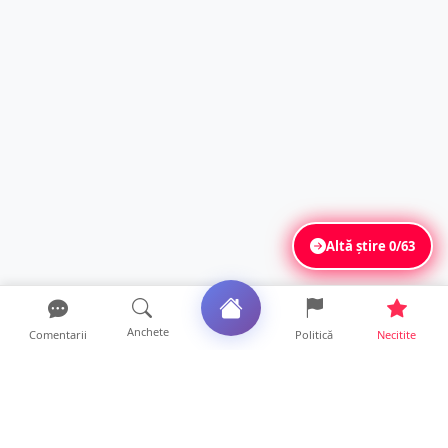
Altă știre
0/63
Anchete
Comentarii
Politică
Necitite
Ultimele articole
FOTO. Haos pentru pasagerii cursei Wizz Air