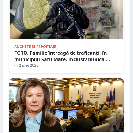
ANCHETE ȘI REPORTAJE
FOTO. Familie întreagă de traficanți, în
municipiul Satu Mare. Inclusiv bunica.
Vindeau drogurile la plic
2 iulie 2026