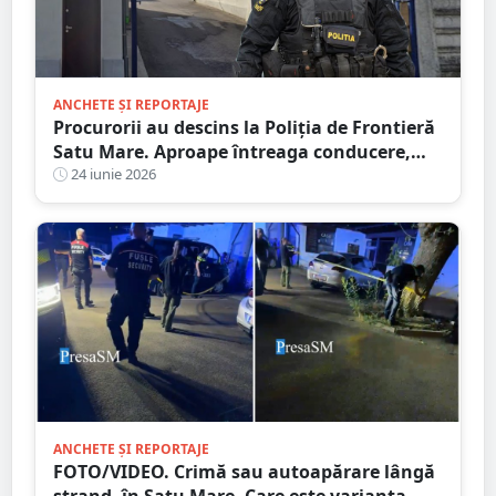
ANCHETE ȘI REPORTAJE
Procurorii au descins la Poliția de Frontieră
Satu Mare. Aproape întreaga conducere,
vizată de verificări
24 iunie 2026
ANCHETE ȘI REPORTAJE
FOTO/VIDEO. Crimă sau autoapărare lângă