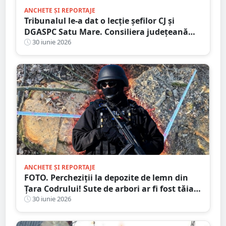
ANCHETE ȘI REPORTAJE
Tribunalul le-a dat o lecție șefilor CJ și
DGASPC Satu Mare. Consiliera județeană
Alina Ristea a câștigat procesul după ce i-au
30 iunie 2026
fost refuzate documentele oficiale
ANCHETE ȘI REPORTAJE
FOTO. Percheziții la depozite de lemn din
Țara Codrului! Sute de arbori ar fi fost tăiați
ilegal cu marcaje false
30 iunie 2026