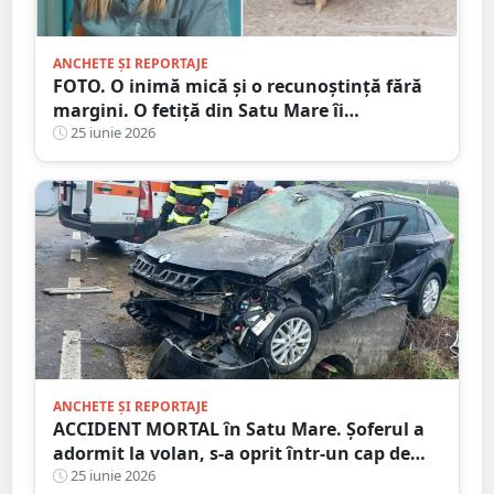
ANCHETE ȘI REPORTAJE
FOTO. O inimă mică și o recunoștință fără
margini. O fetiță din Satu Mare îi
mulțumește medicului care i-a salvat cea
25 iunie 2026
mai bună prietenă
ANCHETE ȘI REPORTAJE
ACCIDENT MORTAL în Satu Mare. Șoferul a
adormit la volan, s-a oprit într-un cap de
pod. Pasagerul a murit la spital
25 iunie 2026