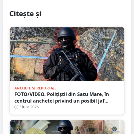
Citește și
ANCHETE ȘI REPORTAJE
FOTO/VIDEO. Polițiștii din Satu Mare, în
centrul anchetei privind un posibil jaf
forestier de proporții
3 iulie 2026