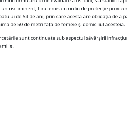
mirii formularului de evaluare a riscului, s-a stabilit fapt
 un risc iminent, fiind emis un ordin de protecție provizo
tului de 54 de ani, prin care acesta are obligația de a p
imă de 50 de metri față de femeie și domiciliul acesteia.
rcetările sunt continuate sub aspectul săvârșirii infracțiu
amilie.