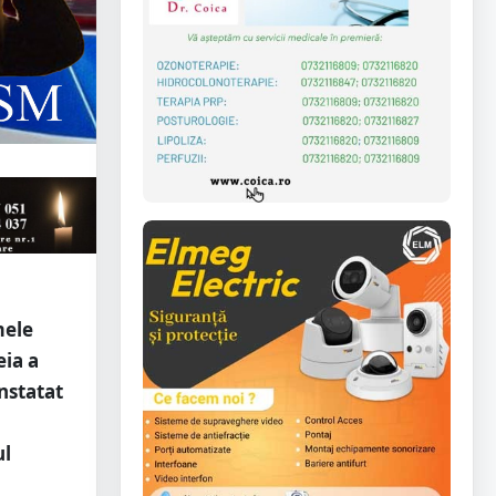
mele
eia a
onstatat
ul