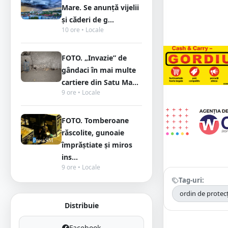
Mare. Se anunță vijelii
și căderi de g...
10 ore • Locale
FOTO. „Invazie” de
gândaci în mai multe
cartiere din Satu Ma...
9 ore • Locale
FOTO. Tomberoane
răscolite, gunoaie
împrăștiate și miros
ins...
9 ore • Locale
Tag-uri:
ordin de protecț
Distribuie
Facebook