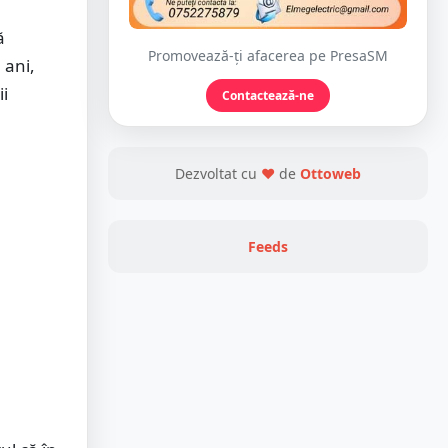
ă
Promovează-ți afacerea pe PresaSM
 ani,
ii
Contactează-ne
Dezvoltat cu
❤
de
Ottoweb
Feeds