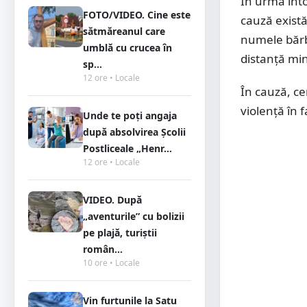
În urma întoc
FOTO/VIDEO. Cine este
cauză există
sătmăreanul care
numele bărba
umblă cu crucea în
distanță min
sp...
12 ore • Locale
În cauză, ce
violență în f
Unde te poți angaja
după absolvirea Școlii
Postliceale „Henr...
12 ore • Locale
VIDEO. După
„aventurile” cu bolizii
pe plajă, turiștii
român...
10 ore • Locale
Vin furtunile la Satu