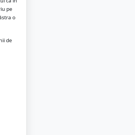
ul că în
riu pe
ăstra o
nii de