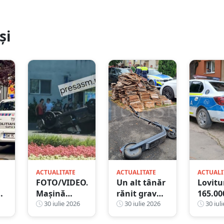
și
ACTUALITATE
ACTUALITATE
ACTUALI
FOTO/VIDEO.
Un alt tânăr
Lovitu
u
Mașină
rănit grav
165.00
răsturnată
30 iulie 2026
după ce a
30 iulie 2026
euro î
30 iuli
ază:
la coborârea
căzut cu
munici