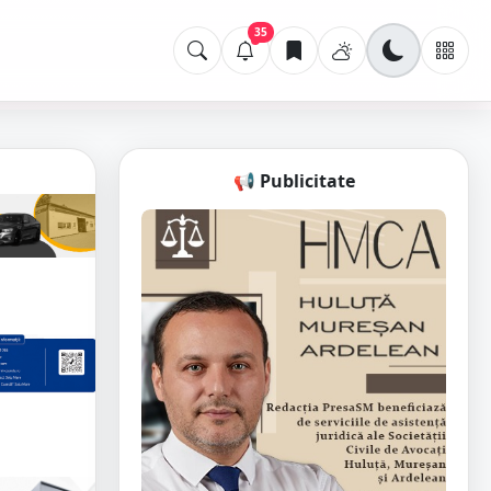
35
📢 Publicitate