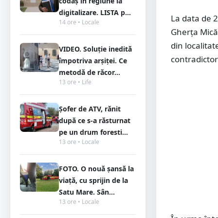
codaș în regiune la
digitalizare. LISTA p...
La data de 21
14 ore • Locale
Gherța Mică,
din localita
VIDEO. Soluție inedită
contradictori
împotriva arșiței. Ce
metodă de răcor...
13 ore • Life
Șofer de ATV, rănit
după ce s-a răsturnat
pe un drum foresti...
13 ore • Locale
FOTO. O nouă șansă la
viață, cu sprijin de la
Satu Mare. Sân...
13 ore • Locale