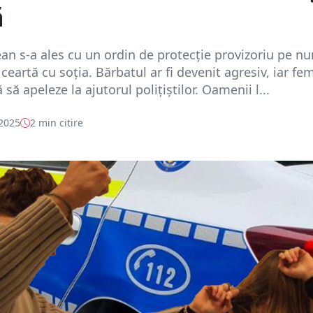
ă
n s-a ales cu un ordin de protecție provizoriu pe n
ceartă cu soția. Bărbatul ar fi devenit agresiv, iar fe
 să apeleze la ajutorul polițiștilor. Oamenii l...
 2025
2 min citire