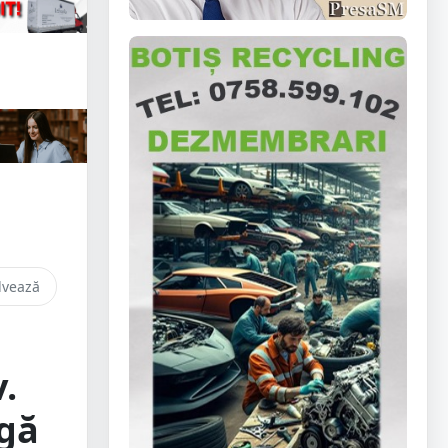
lvează
.
rgă