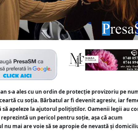
n s-a ales cu un ordin de protecție provizoriu pe nu
eartă cu soția. Bărbatul ar fi devenit agresiv, iar fem
 să apeleze la ajutorul polițiștilor. Oamenii legii au c
 reprezintă un pericol pentru soție, așa că acum
 nu mai are voie să se apropie de nevastă și domicili