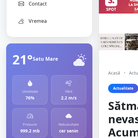
Contact
Vremea
21°
Satu Mare
Acasă
•
Actu
Actualitate
Umiditate
Vânt
76%
2.2 m/s
Sătmă
nevas
Presiune
Nebulozitate
Acum
999.2 mb
cer senin