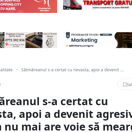
alitate
•
Sătmăreanul s-a certat cu nevasta, apoi a devenit ...
Sa
reanul s-a certat cu
ta, apoi a devenit agresiv
 nu mai are voie să mea