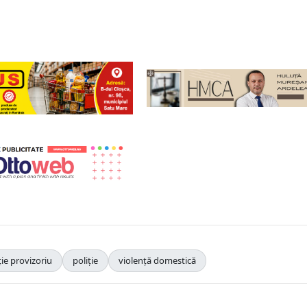
ie provizoriu
poliție
violență domestică