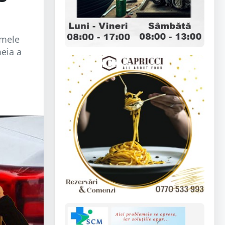
umele
meia a