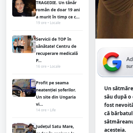
TRAGEDIE. Un tânăr
român de doar 19 ani
a murit în timp ce c...
19 ore • Locale
Servicii de TOP în
sănătate! Centru de
recuperare medicală
P...
16 ore • Locale
Profit pe seama
Un sătmărea
neatenției șoferilor.
său după o c
Un site din Ungaria
vi...
fost nevoită
14 ore • Life
că bărbatul
sătmăreanul
Județul Satu Mare,
acesteia.