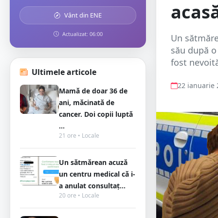
acas
Vânt din ENE
Actualizat: 06:00
Un sătmărea
său după o 
fost nevoită
Ultimele articole
22 ianuarie
Mamă de doar 36 de
ani, măcinată de
cancer. Doi copii luptă
...
21 ore • Locale
Un sătmărean acuză
un centru medical că i-
a anulat consultaț...
20 ore • Locale