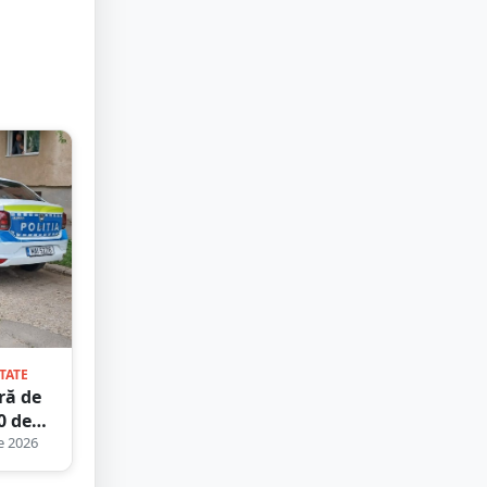
TATE
ră de
0 de
n
e 2026
piul