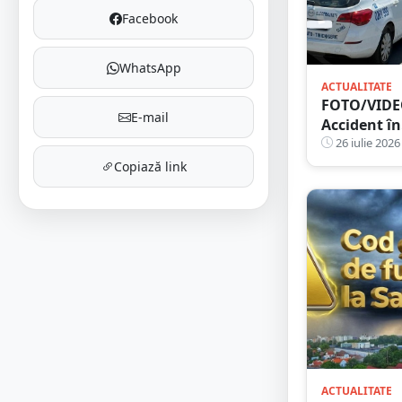
Facebook
WhatsApp
ACTUALITATE
FOTO/VIDE
E-mail
Accident în
sensul
26 iulie 2026
giratoriu.
Copiază link
Un
taximetru 
lovit latera
un Peugeo
cu numere
străine.
Eternele
parlamentă
în mijlocul
intersecției
ACTUALITATE