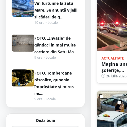
Vin furtunile la Satu
Mare. Se anunță vijelii
și căderi de g...
10 ore • Locale
FOTO. „Invazie” de
gândaci în mai multe
cartiere din Satu Ma...
9 ore • Locale
ACTUALITATE
Mașina une
șoferițe,
FOTO. Tomberoane
rămasă făr
26 iulie 2026
răscolite, gunoaie
puntea
împrăștiate și miros
spate pe
ins...
Podul
9 ore • Locale
Transilvan
din Satu
Mare
Distribuie