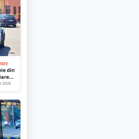
TATE
ie din
Mare
e 2026
hiat
l
binul
o
ită pe
i și al