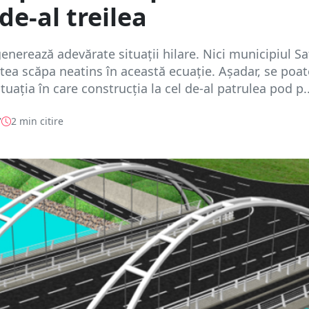
 de-al treilea
generează adevărate situații hilare. Nici municipiul S
ea scăpa neatins în această ecuație. Așadar, se poat
tuația în care construcția la cel de-al patrulea pod p..
7
2 min citire