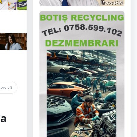
lvează
ea