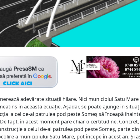
nerează adevărate situații hilare. Nici municipiul Satu Mare
eatins în această ecuație. Așadar, se poate ajunge în situați
cția la cel de-al patrulea pod peste Someș să înceapă înainte
. De fapt, în acest moment pare chiar o certitudine. Concret,
construcție a celui de-al patrulea pod peste Someș, parte din
olire a municipiului Satu Mare, pot începe în acest an. Și a