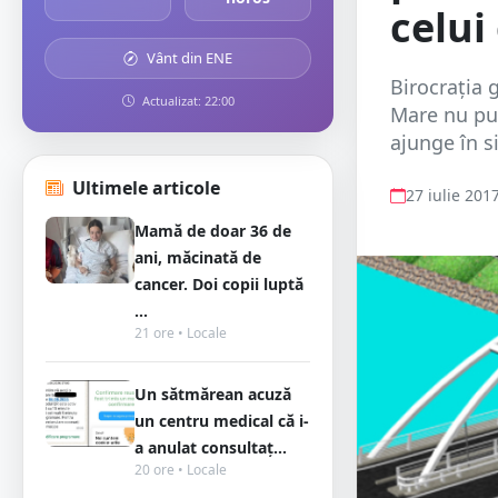
celui
Vânt din ENE
Birocrația 
Actualizat: 22:00
Mare nu put
ajunge în si
Ultimele articole
27 iulie 201
Mamă de doar 36 de
ani, măcinată de
cancer. Doi copii luptă
...
21 ore • Locale
Un sătmărean acuză
un centru medical că i-
a anulat consultaț...
20 ore • Locale