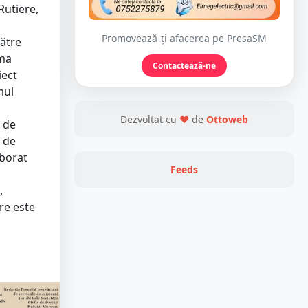
Rutiere,
Promovează-ți afacerea pe PresaSM
către
rma
Contactează-ne
iect
mul
Dezvoltat cu
❤
de
Ottoweb
0 de
a de
aborat
Feeds
,
re este