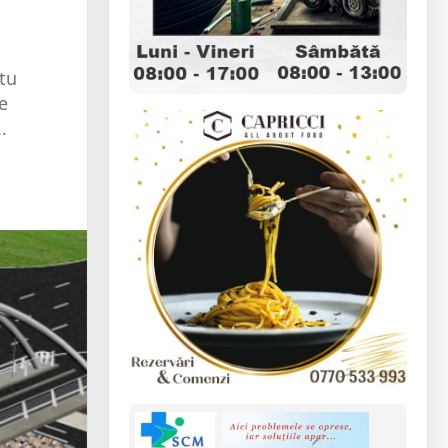
atu
e
.