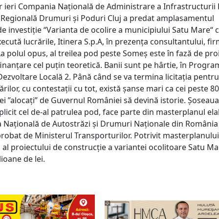
r ieri Compania Națională de Administrare a Infrastructurii 
a Regională Drumuri și Poduri Cluj a predat amplasamentul
de investiție “Varianta de ocolire a municipiului Satu Mare“ 
ecută lucrările, Itinera S.p.A, în prezența consultantului, fi
a polul opus, al treilea pod peste Someș este în fază de pro
finanțare cel puțin teoretică. Banii sunt pe hârtie, în Progra
Dezvoltare Locală 2. Până când se va termina licitația pentru
ărilor, cu contestații cu tot, există șanse mari ca cei peste 8
lei ”alocați” de Guvernul României să devină istorie. Șoseau
mplicit cel de-al patrulea pod, face parte din masterplanul el
Națională de Autostrăzi și Drumuri Naționale din România
obat de Ministerul Transporturilor. Potrivit masterplanului
 al proiectului de construcție a variantei ocolitoare Satu Ma
ioane de lei.