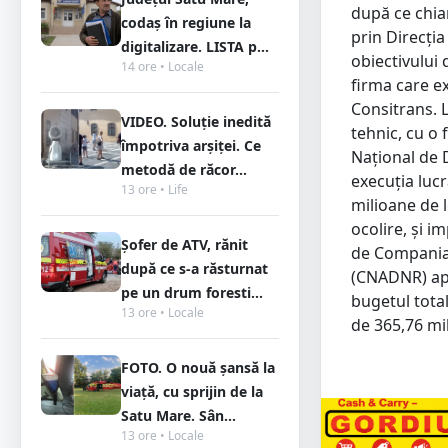
după ce chia
codaș în regiune la
prin Direcți
digitalizare. LISTA p...
obiectivului 
14 ore • Locale
firma care ex
Consitrans. L
VIDEO. Soluție inedită
tehnic, cu o 
împotriva arșiței. Ce
Național de 
metodă de răcor...
execuția lucr
13 ore • Life
milioane de 
ocolire, și i
Șofer de ATV, rănit
de Compania 
după ce s-a răsturnat
(CNADNR) apr
pe un drum foresti...
bugetul total
13 ore • Locale
de 365,76 mil
FOTO. O nouă șansă la
viață, cu sprijin de la
Satu Mare. Sân...
13 ore • Locale