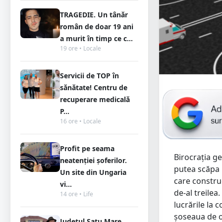
TRAGEDIE. Un tânăr
român de doar 19 ani
a murit în timp ce c...
19 ore • Locale
Servicii de TOP în
sănătate! Centru de
recuperare medicală
P...
16 ore • Locale
Profit pe seama
Birocrația ge
neatenției șoferilor.
putea scăpa n
Un site din Ungaria
care constru
vi...
de-al treilea
14 ore • Life
lucrările la 
șoseaua de oc
Județul Satu Mare,