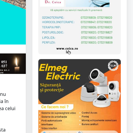
 nu
a în
a celui
sta