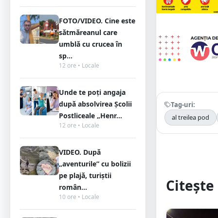
FOTO/VIDEO. Cine este
sătmăreanul care
umblă cu crucea în
sp...
12 ore • Locale
Unde te poți angaja
după absolvirea Școlii
Tag-uri:
Postliceale „Henr...
al treilea pod
12 ore • Locale
VIDEO. După
„aventurile” cu bolizii
pe plajă, turiștii
Citește 
român...
10 ore • Locale