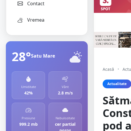
Contact
Vremea
28°
Satu Mare
Acasă
•
Actu
Actualitate
Umiditate
Vânt
42%
2.8 m/s
Sătm
Const
Presiune
Nebulozitate
pod a
999.2 mb
cer partial
noros