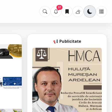
37
📢 Publicitate