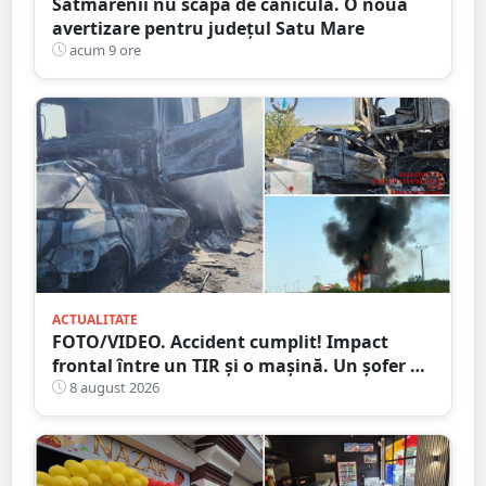
Sătmărenii nu scapă de caniculă. O nouă
avertizare pentru județul Satu Mare
acum 9 ore
ACTUALITATE
FOTO/VIDEO. Accident cumplit! Impact
frontal între un TIR și o mașină. Un șofer a
murit carbonizat
8 august 2026