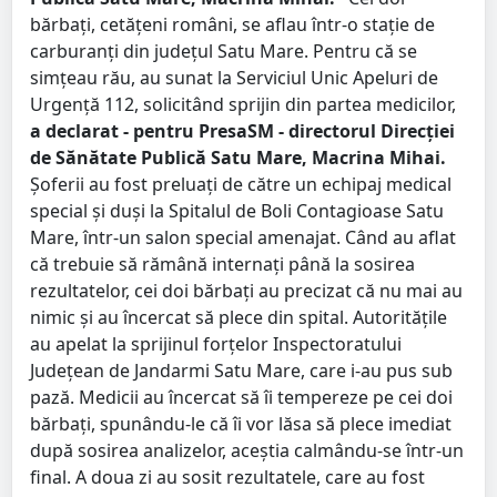
bărbați, cetățeni români, se aflau într-o stație de
carburanți din județul Satu Mare. Pentru că se
simțeau rău, au sunat la Serviciul Unic Apeluri de
Urgență 112, solicitând sprijin din partea medicilor,
a declarat - pentru PresaSM - directorul Direcției
de Sănătate Publică Satu Mare, Macrina Mihai.
Șoferii au fost preluați de către un echipaj medical
special și duși la Spitalul de Boli Contagioase Satu
Mare, într-un salon special amenajat. Când au aflat
că trebuie să rămână internați până la sosirea
rezultatelor, cei doi bărbați au precizat că nu mai au
nimic și au încercat să plece din spital. Autoritățile
au apelat la sprijinul forțelor Inspectoratului
Județean de Jandarmi Satu Mare, care i-au pus sub
pază. Medicii au încercat să îi tempereze pe cei doi
bărbați, spunându-le că îi vor lăsa să plece imediat
după sosirea analizelor, aceștia calmându-se într-un
final. A doua zi au sosit rezultatele, care au fost