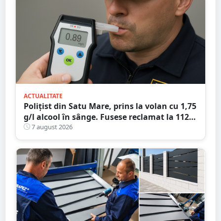
ACTUALITATE
Polițist din Satu Mare, prins la volan cu 1,75
g/l alcool în sânge. Fusese reclamat la 112
că circula pe contrasens
7 august 2026