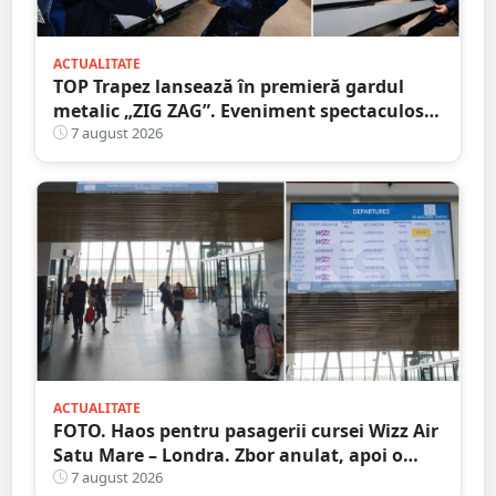
ACTUALITATE
TOP Trapez lansează în premieră gardul
metalic „ZIG ZAG”. Eveniment spectaculos
în Grădina Romei
7 august 2026
ACTUALITATE
FOTO. Haos pentru pasagerii cursei Wizz Air
Satu Mare – Londra. Zbor anulat, apoi o
nouă întârziere. Fără explicații clare
7 august 2026