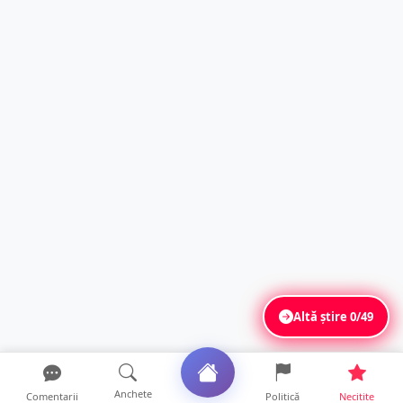
Altă știre
0/49
Anchete
Comentarii
Politică
Necitite