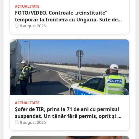
ACTUALITATE
FOTO/VIDEO. Controale „reinstituite”
temporar la frontiera cu Ungaria. Sute de
persoane și mașini, verificate în județul
8 august 2026
Satu Mare
ACTUALITATE
Șofer de TIR, prins la 71 de ani cu permisul
suspendat. Un tânăr fără permis, oprit și el
la Petea
8 august 2026