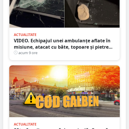
ACTUALITATE
VIDEO. Echipajul unei ambulanțe aflate în
misiune, atacat cu bâte, topoare și pietre
într-un județ din țară. Totul din cauza
acum 9 ore
zvonurilor de pe Tik Tok
ACTUALITATE