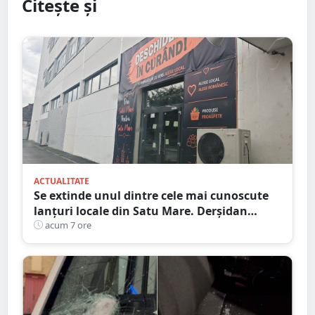
Citește și
ACTUALITATE
Se extinde unul dintre cele mai cunoscute
lanțuri locale din Satu Mare. Derșidan
pregătește o investiție importantă
acum 7 ore