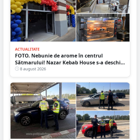
ACTUALITATE
FOTO. Nebunie de arome în centrul
Sătmarului! Nazar Kebab House s-a deschis
cu șaorma la 20 de lei, azi și mâine
8 august 2026