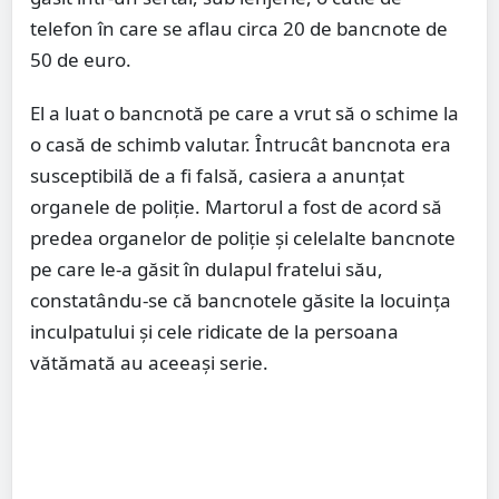
telefon în care se aflau circa 20 de bancnote de
50 de euro.
El a luat o bancnotă pe care a vrut să o schime la
o casă de schimb valutar. Întrucât bancnota era
susceptibilă de a fi falsă, casiera a anunţat
organele de poliţie. Martorul a fost de acord să
predea organelor de poliţie şi celelalte bancnote
pe care le-a găsit în dulapul fratelui său,
constatându-se că bancnotele găsite la locuinţa
inculpatului şi cele ridicate de la persoana
vătămată au aceeaşi serie.