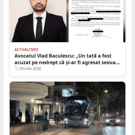
ACTUALITATE
Avocatul Vlad Baculescu: „Un tată a fost
acuzat pe nedrept că și-ar fi agresat sexual
fiica. Viața lui s-a prăbușit înainte ca
28 iulie 2026
justiția să se pronunțe”