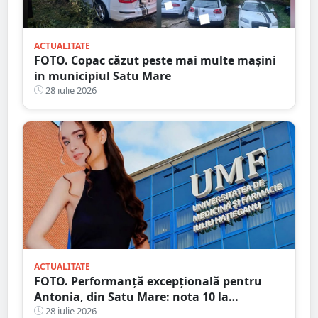
ACTUALITATE
FOTO. Copac căzut peste mai multe mașini
in municipiul Satu Mare
28 iulie 2026
ACTUALITATE
FOTO. Performanță excepțională pentru
Antonia, din Satu Mare: nota 10 la
admiterea la UMF Cluj, o reușită care nu s-a
28 iulie 2026