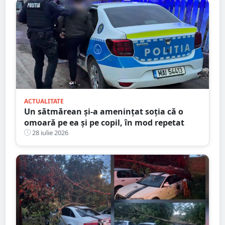
ACTUALITATE
Un sătmărean și-a amenințat soția că o
omoară pe ea și pe copil, în mod repetat
28 iulie 2026