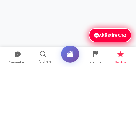
Altă știre
0/62
Anchete
Comentarii
Politică
Necitite
Ultimele articole
Mamă de doar 36 de ani, măcinată de
cancer. Doi copii luptă ...
21 ore • Locale
Un sătmărean acuză un centru medical că i-
a anulat consultaț...