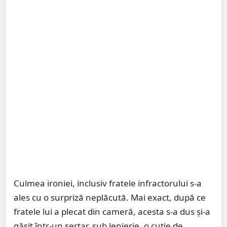
Culmea ironiei, inclusiv fratele infractorului s-a
ales cu o surpriză neplăcută. Mai exact, după ce
fratele lui a plecat din cameră, acesta s-a dus și-a
găsit într-un sertar, sub lenjerie, o cutie de