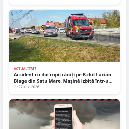
mai înregistrat de 15 ani
ACTUALITATE
Accident cu doi copii răniți pe B-dul Lucian
Blaga din Satu Mare. Mașină izbită într-un
stâlp
27 iulie 2026