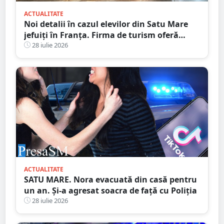
ACTUALITATE
Noi detalii în cazul elevilor din Satu Mare
jefuiți în Franța. Firma de turism oferă
explicații
28 iulie 2026
ACTUALITATE
SATU MARE. Nora evacuată din casă pentru
un an. Și-a agresat soacra de față cu Poliția
28 iulie 2026