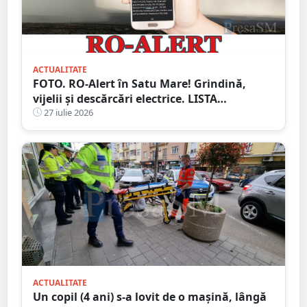
ACTUALITATE
FOTO. RO-Alert în Satu Mare! Grindină,
vijelii și descărcări electrice. LISTA
localităților vizate
27 iulie 2026
ACTUALITATE
Un copil (4 ani) s-a lovit de o mașină, lângă