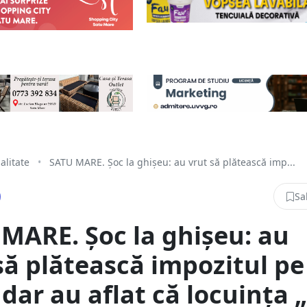
alitate
•
SATU MARE. Șoc la ghișeu: au vrut să plătească imp...
Sa
MARE. Șoc la ghișeu: au
să plătească impozitul pe
 dar au aflat că locuința 