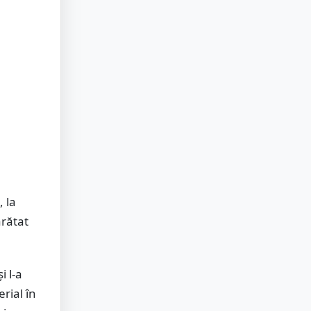
, la
arătat
i l-a
rial în