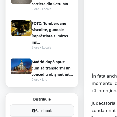
cartiere din Satu Ma...
9 ore • Locale
FOTO. Tomberoane
răscolite, gunoaie
împrăștiate și miros
ins...
9 ore • Locale
Madrid după apus:
cum să transformi un
concediu obișnuit înt...
În fața anch
0 ore • Life
momentul com
că intențion
Distribuie
Judecătoria 
condamnat pe
Facebook