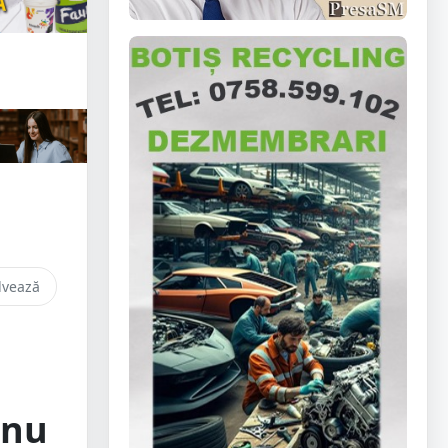
lvează
„nu