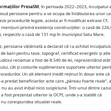
formațiilor PresaSM
, în perioada 2022–2023, inculpatul a
două persoane pentru a se ocupa de întăbularea unor ca
zeze procedurile legale, acesta ar fi modificat extrase CF,
mențiuni privind existența construcțiilor: o casă de 226
i, respectiv o casă de 131 mp în municipiul Satu Mare.
z, persoana vătămată a declarat că i-a achitat inculpatul
e bani pentru taxe, topograf, certificat energetic și alte
ejudiciul reclamat a fost de 8.540 de lei, reprezentând atât
tului, cât și costurile suplimentare suportate ulterior pen
ocedurilor. Un alt element inedit reținut în dosar este că
e-a predat beneficiarilor acte care „păreau foarte reale”, a
 nu au avut inițial nicio suspiciune. Într-unul dintre cazur
 a fost prezentat ulterior la OCPI, unde s-a stabilit că
nu corespundea situației reale.