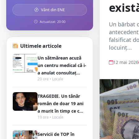
exist
Vânt din ENE
Actualizat: 20:00
Un bărbat d
antecedent
falsificat 
Ultimele articole
locuinț...
Un sătmărean acuză
12 mai 2026
un centru medical că i-
a anulat consultaț...
20 ore • Locale
TRAGEDIE. Un tânăr
român de doar 19 ani
a murit în timp ce c...
19 ore • Locale
Servicii de TOP în