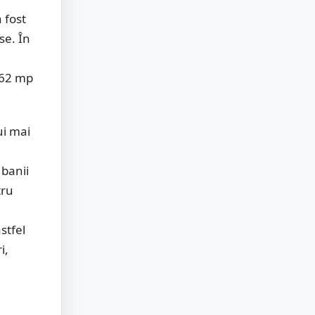
 fost
se. În
,62 mp
ui mai
 banii
tru
stfel
i,