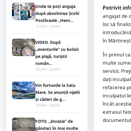
Unde te poți angaja
Potrivit in
după absolvirea Școlii
angajat de 
Postliceale „Henr...
loc să finali
12 ore • Locale
introducând 
în Mărtineșt
VIDEO. După
„aventurile” cu bolizii
În primul ca
pe plajă, turiștii
multe sume d
român...
10 ore • Locale
servicii. Pr
dați inculpa
Vin furtunile la Satu
refacerea pr
Mare. Se anunță vijelii
inculpatul l
și căderi de g...
încât aceștia
10 ore • Locale
extrasul fals
documentul 
FOTO. „Invazie” de
gândaci în mai multe