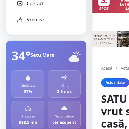
Contact
Vremea
34°
Satu Mare
Acasă
•
Actu
Actualitate
Umiditate
Vânt
37%
2.5 m/s
SATU 
vrut 
Presiune
Nebulozitate
casă,
998.5 mb
cer acoperit