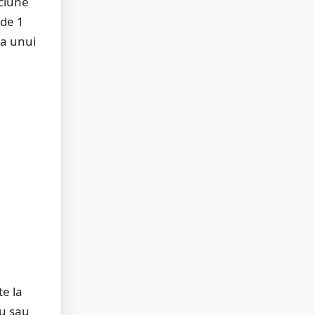
ăciune
 de 1
ta unui
te la
iu sau