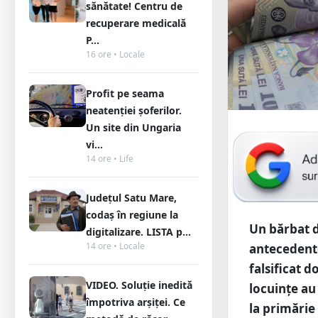
sănătate! Centru de
recuperare medicală
P...
16 ore • Locale
Profit pe seama
neatenției șoferilor.
Un site din Ungaria
vi...
14 ore • Life
Județul Satu Mare,
codaș în regiune la
Un bărbat d
digitalizare. LISTA p...
14 ore • Locale
antecedente
falsificat 
VIDEO. Soluție inedită
locuințe au
împotriva arșiței. Ce
la primărie 