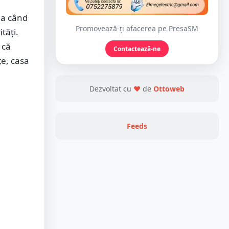
bia când
Promovează-ți afacerea pe PresaSM
tăți.
 că
Contactează-ne
țe, casa
Dezvoltat cu
❤
de
Ottoweb
Feeds