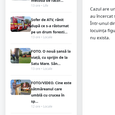
metodă de răcor...
13 ore • Life
Cazul are un
au încercat 
Șofer de ATV, rănit
Într-unul di
după ce s-a răsturnat
locuința fig
pe un drum foresti...
nu exista.
13 ore • Locale
FOTO. O nouă șansă la
viață, cu sprijin de la
Satu Mare. Sân...
13 ore • Locale
FOTO/VIDEO. Cine este
sătmăreanul care
umblă cu crucea în
sp...
12 ore • Locale