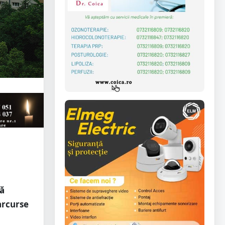
uă
parcurse