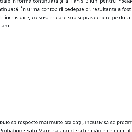
iciale în formă continuată și la 1 an și 3 luni pentru înșel
tinuată. În urma contopirii pedepselor, rezultanta a fost
i de închisoare, cu suspendare sub supraveghere pe dura
 ani.
buie să respecte mai multe obligații, inclusiv să se prezin
 Probațiune Satu Mare, să anunțe schimbările de domicil