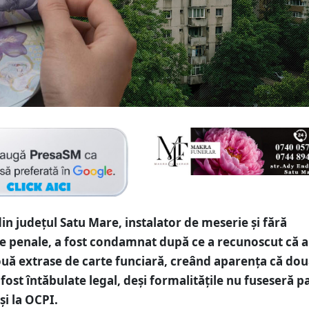
in județul Satu Mare, instalator de meserie și fără
 penale, a fost condamnat după ce a recunoscut că a
două extrase de carte funciară, creând aparența că do
 fost întăbulate legal, deși formalitățile nu fuseseră 
și la OCPI.