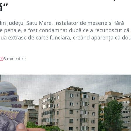
ă”
in județul Satu Mare, instalator de meserie și fără
e penale, a fost condamnat după ce a recunoscut că
două extrase de carte funciară, creând aparența că do
3 min citire