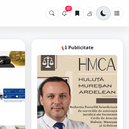
37
📢 Publicitate