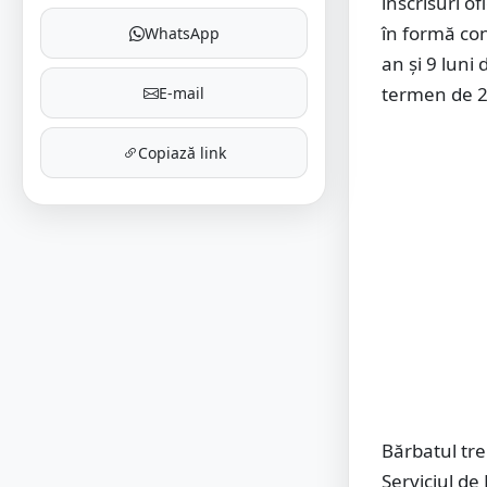
înscrisuri of
în formă con
WhatsApp
an și 9 lun
termen de 2
E-mail
Copiază link
Bărbatul tre
Serviciul de