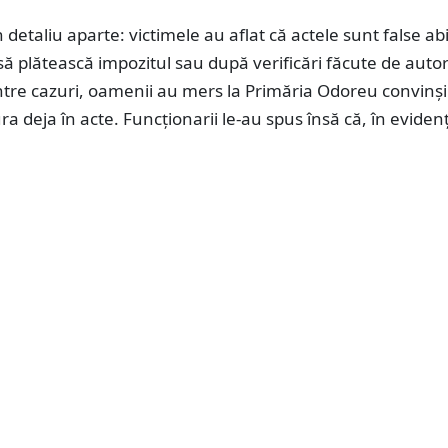
 detaliu aparte: victimele au aflat că actele sunt false a
să plătească impozitul sau după verificări făcute de autori
ntre cazuri, oamenii au mers la Primăria Odoreu convinși
ura deja în acte. Funcționarii le-au spus însă că, în eviden