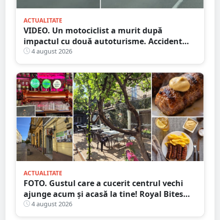
ACTUALITATE
VIDEO. Un motociclist a murit după
impactul cu două autoturisme. Accident
cumplit în județul vecin
4 august 2026
ACTUALITATE
FOTO. Gustul care a cucerit centrul vechi
ajunge acum și acasă la tine! Royal Bites
(fosta Zahana) livrează la domiciliu
4 august 2026