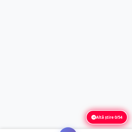
Altă știre
0/54