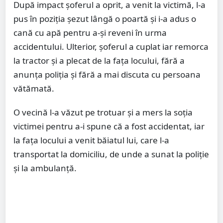
După impact șoferul a oprit, a venit la victimă, l-a
pus în poziția șezut lângă o poartă și i-a adus o
cană cu apă pentru a-şi reveni în urma
accidentului. Ulterior, șoferul a cuplat iar remorca
la tractor și a plecat de la fața locului, fără a
anunța poliția și fără a mai discuta cu persoana
vătămată.
O vecină l-a văzut pe trotuar și a mers la soția
victimei pentru a-i spune că a fost accidentat, iar
la fața locului a venit băiatul lui, care l-a
transportat la domiciliu, de unde a sunat la poliție
și la ambulanță.