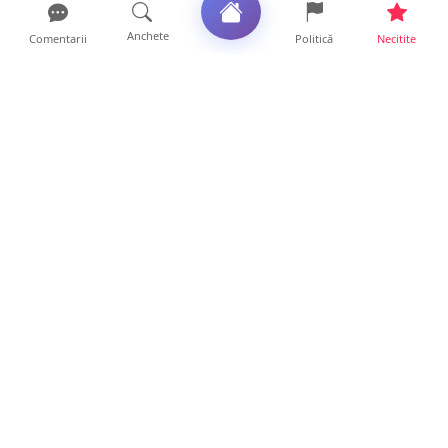
Anchete
Comentarii
Politică
Necitite
Ultimele articole
VIDEO. Soluție inedită împotriva arșiței. Ce
metodă de răcor...
13 ore • Life
Șofer de ATV, rănit după ce s-a răsturnat pe
un drum foresti...
13 ore • Locale
FOTO. O nouă șansă la viață, cu sprijin de la
Satu Mare. Sân...
13 ore • Locale
FOTO/VIDEO. Cine este sătmăreanul care