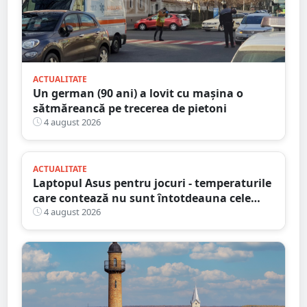
ACTUALITATE
Un german (90 ani) a lovit cu mașina o
sătmăreancă pe trecerea de pietoni
4 august 2026
ACTUALITATE
Laptopul Asus pentru jocuri - temperaturile
care contează nu sunt întotdeauna cele
mai mari
4 august 2026