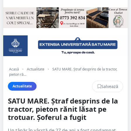
Acasă
•
Actualitate
•
SATU MARE. Ștraf desprins de la tractor,
pieton ră...
Salvează
Actualitate
SATU MARE. Ștraf desprins de la
tractor, pieton rănit lăsat pe
trotuar. Șoferul a fugit
Un tânăr în vârstă de 27 de ani a fost condamnat