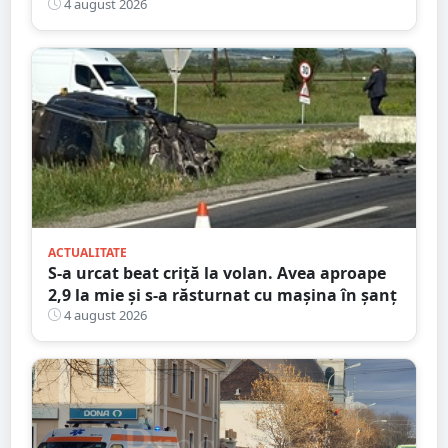
bătrână de 80 de ani
4 august 2026
ACTUALITATE
S-a urcat beat criță la volan. Avea aproape
2,9 la mie și s-a răsturnat cu mașina în șanț
4 august 2026