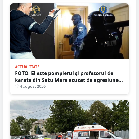
ACTUALITATE
FOTO. El este pompierul și profesorul de
karate din Satu Mare acuzat de agresiune
intimă asupra unui minor
4 august 2026