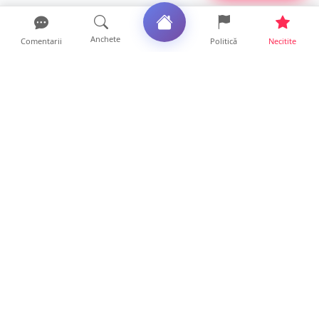
Anchete
Comentarii
Politică
Necitite
Ultimele articole
Mamă de doar 36 de ani, măcinată de
cancer. Doi copii luptă ...
21 ore • Locale
Un sătmărean acuză un centru medical că i-
a anulat consultaț...
20 ore • Locale
TRAGEDIE. Un tânăr român de doar 19 ani a
murit în timp ce c...
19 ore • Locale