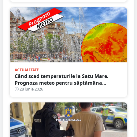
ACTUALITATE
Când scad temperaturile la Satu Mare.
Prognoza meteo pentru săptămâna
următoare
28 iunie 2026