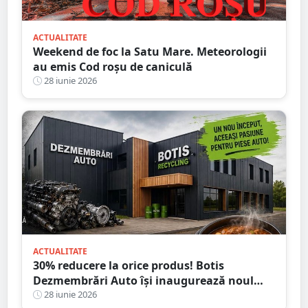
ACTUALITATE
Weekend de foc la Satu Mare. Meteorologii
au emis Cod roșu de caniculă
28 iunie 2026
ACTUALITATE
30% reducere la orice produs! Botis
Dezmembrări Auto își inaugurează noul
sediu din Satu Mare
28 iunie 2026