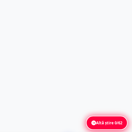
Altă știre
0/62