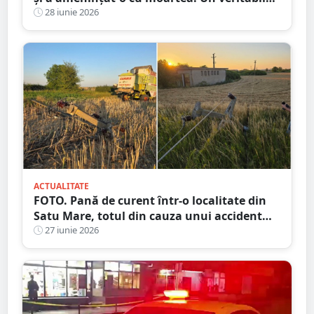
pericol public
28 iunie 2026
ACTUALITATE
FOTO. Pană de curent într-o localitate din
Satu Mare, totul din cauza unui accident
agricol
27 iunie 2026