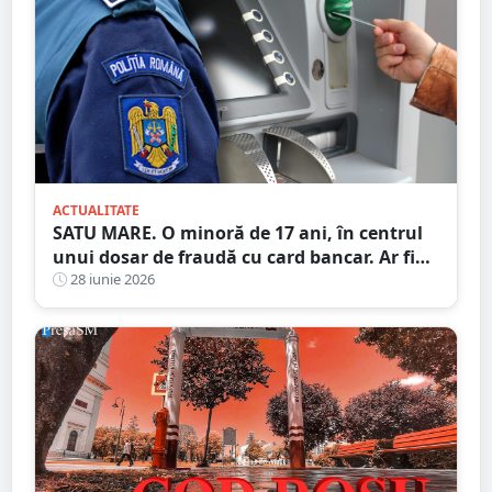
ACTUALITATE
SATU MARE. O minoră de 17 ani, în centrul
unui dosar de fraudă cu card bancar. Ar fi
făcut 22 de tranzacții ilegale, ajutată de trei
28 iunie 2026
adulți