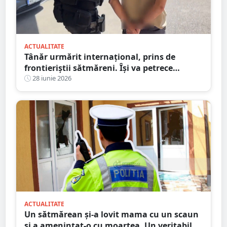
ACTUALITATE
Tânăr urmărit internațional, prins de
frontieriștii sătmăreni. Își va petrece
următorii trei ani după gratii
28 iunie 2026
ACTUALITATE
Un sătmărean și-a lovit mama cu un scaun
și a amenințat-o cu moartea. Un veritabil