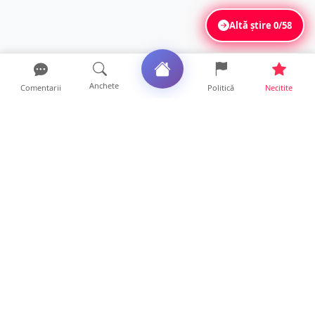
Altă știre
0/58
Anchete
Comentarii
Politică
Necitite
Ultimele articole
DRAMĂ. Bărbat găsit mort, astăzi, într-un
apartament din Sat...
11 ore • Locale
FOTO. Duster rămas fără puntea spate după
un impact violent....
11 ore • Locale
Satu Mare, sub avertizare de caniculă și