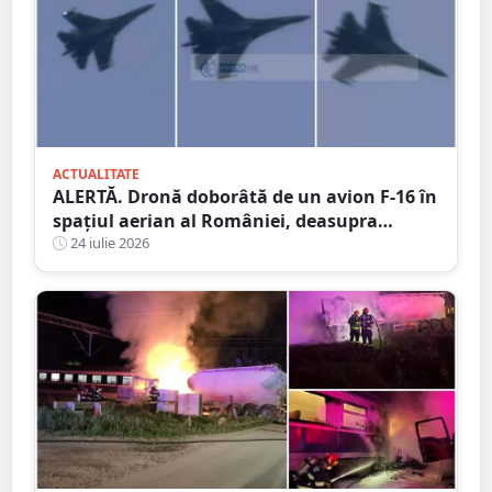
ACTUALITATE
ALERTĂ. Dronă doborâtă de un avion F-16 în
spațiul aerian al României, deasupra
județului Buzău
24 iulie 2026