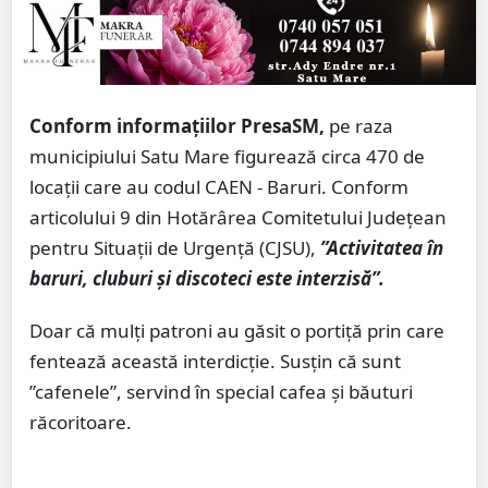
Conform informațiilor PresaSM,
pe raza
municipiului Satu Mare figurează circa 470 de
locații care au codul CAEN - Baruri. Conform
articolului 9 din Hotărârea Comitetului Județean
pentru Situații de Urgență (CJSU),
”Activitatea în
baruri, cluburi și discoteci este interzisă”.
Doar că mulți patroni au găsit o portiță prin care
fentează această interdicție. Susțin că sunt
”cafenele”, servind în special cafea și băuturi
răcoritoare.