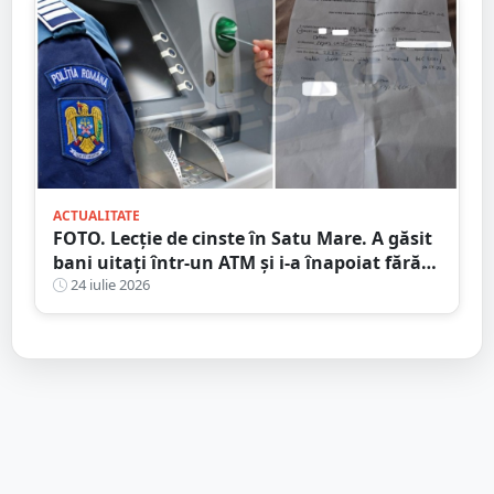
ACTUALITATE
FOTO. Lecție de cinste în Satu Mare. A găsit
bani uitați într-un ATM și i-a înapoiat fără
să stea pe gânduri
24 iulie 2026