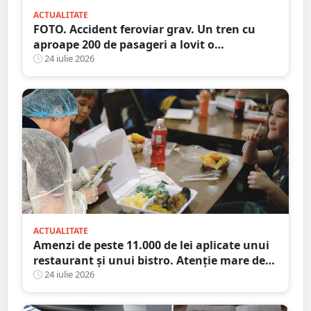
ACTUALITATE
FOTO. Accident feroviar grav. Un tren cu
aproape 200 de pasageri a lovit o
autocisternă, care a luat foc
24 iulie 2026
ACTUALITATE
Amenzi de peste 11.000 de lei aplicate unui
restaurant și unui bistro. Atenție mare de
unde mâncați
24 iulie 2026