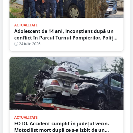
ACTUALITATE
Adolescent de 14 ani, inconștient după un
conflict în Parcul Turnul Pompierilor. Poliția
a deschis dosar penal
24 iulie 2026
ACTUALITATE
FOTO. Accident cumplit în județul vecin.
Motocilist mort după ce s-a izbit de un