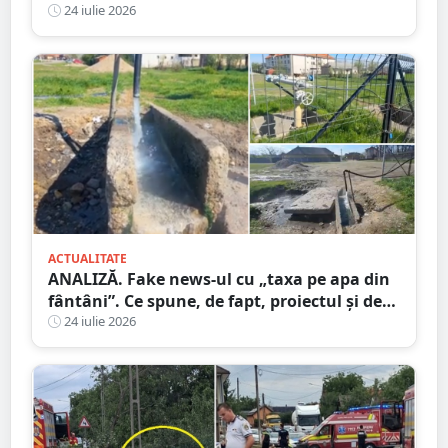
copac și un microbuz
24 iulie 2026
ACTUALITATE
ANALIZĂ. Fake news-ul cu „taxa pe apa din
fântâni”. Ce spune, de fapt, proiectul și de
unde a pornit dezinformarea
24 iulie 2026