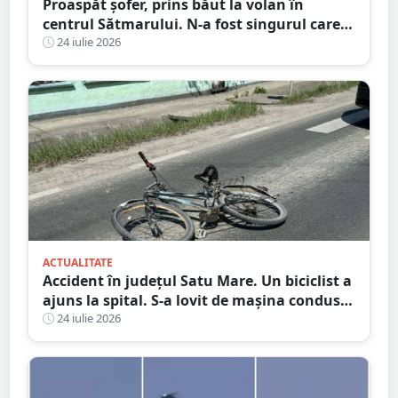
Proaspăt șofer, prins băut la volan în
centrul Sătmarului. N-a fost singurul care a
călcat pe bec
24 iulie 2026
ACTUALITATE
Accident în județul Satu Mare. Un biciclist a
ajuns la spital. S-a lovit de mașina condusă
de un tânăr șofer
24 iulie 2026