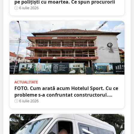
pe polițiști cu moartea. Ce spun procurorii
6 iulie 2026
ACTUALITATE
FOTO. Cum arată acum Hotelul Sport. Cu ce
probleme s-a confruntat constructorul.
Care e stadiul lucrărilor
6 iulie 2026