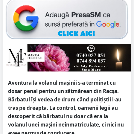
Aventura la volanul mașinii s-a terminat cu
dosar penal pentru un sătmărean din Racșa.
Bărbatul își vedea de drum când polițiștii l-au
tras pe dreapta. La control, oamenii legii au
descoperit că bărbatul nu doar că era la
volanul unei mașini neînmatriculate, ci nici nu
avea permis de conducere.