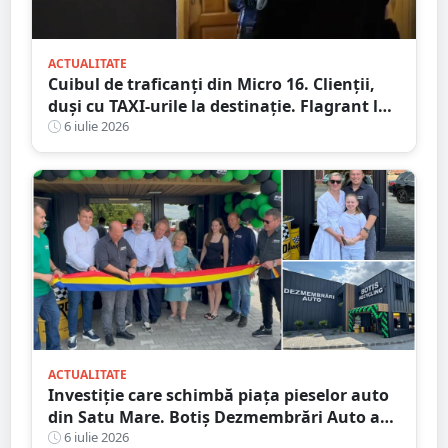
ACTUALITATE
Cuibul de traficanți din Micro 16. Clienții,
duși cu TAXI-urile la destinație. Flagrant la
o cafenea
6 iulie 2026
ACTUALITATE
Investiție care schimbă piața pieselor auto
din Satu Mare. Botiș Dezmembrări Auto a
inaugurat noul centru
6 iulie 2026