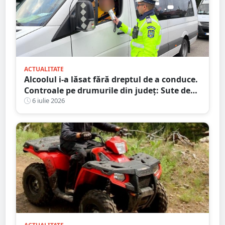
ACTUALITATE
Alcoolul i-a lăsat fără dreptul de a conduce.
Controale pe drumurile din județ: Sute de
amenzi și zeci de șoferi lăsați fără permise
6 iulie 2026