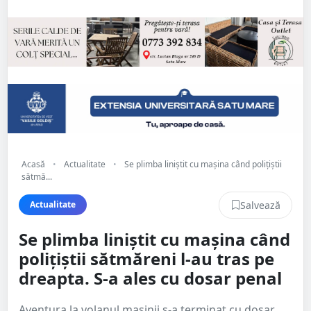
Acasă
•
Actualitate
•
Se plimba liniștit cu mașina când polițiștii
sătmă...
Salvează
Actualitate
Se plimba liniștit cu mașina când
polițiștii sătmăreni l-au tras pe
dreapta. S-a ales cu dosar penal
Aventura la volanul mașinii s-a terminat cu dosar