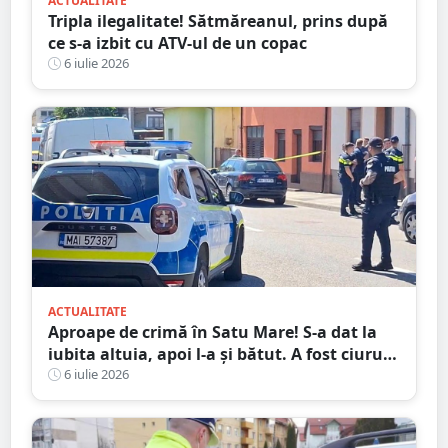
ACTUALITATE
Tripla ilegalitate! Sătmăreanul, prins după
ce s-a izbit cu ATV-ul de un copac
6 iulie 2026
ACTUALITATE
Aproape de crimă în Satu Mare! S-a dat la
iubita altuia, apoi l-a și bătut. A fost ciuruit
cu cuțitul
6 iulie 2026