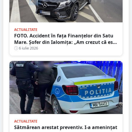
ACTUALITATE
FOTO. Accident în fața Finanțelor din Satu
Mare. Șofer din Ialomița: „Am crezut că este
sens giratoriu”
6 iulie 2026
ACTUALITATE
Sătmărean arestat preventiv. I-a amenințat