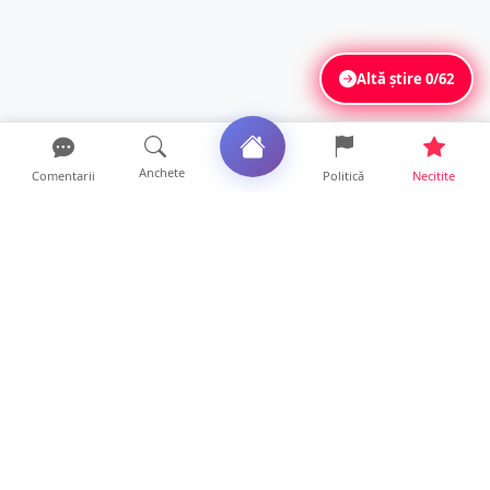
Altă știre
0/62
Anchete
Comentarii
Politică
Necitite
Ultimele articole
Mamă de doar 36 de ani, măcinată de
cancer. Doi copii luptă ...
21 ore • Locale
Un sătmărean acuză un centru medical că i-
a anulat consultaț...
20 ore • Locale