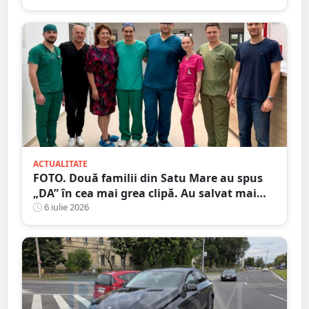
ACTUALITATE
FOTO. Două familii din Satu Mare au spus
„DA” în cea mai grea clipă. Au salvat mai
mulți pacienți
6 iulie 2026