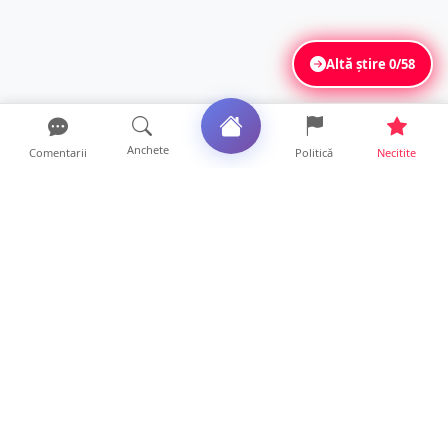
Altă știre
0/58
Anchete
Comentarii
Politică
Necitite
Ultimele articole
DRAMĂ. Bărbat găsit mort, astăzi, într-un
apartament din Sat...
11 ore • Locale
FOTO. Duster rămas fără puntea spate după
un impact violent....
11 ore • Locale