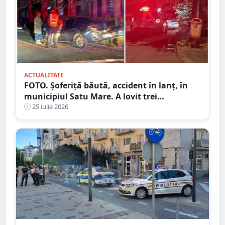
ACTUALITATE
FOTO. Șoferiță băută, accident în lanț, în
municipiul Satu Mare. A lovit trei
autoturisme în miez de noapte
25 iulie 2026