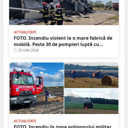
ACTUALITATE
FOTO. Incendiu violent la o mare fabrică de
mobilă. Peste 30 de pompieri luptă cu
flăcările, județul vecin
25 iulie 2026
ACTUALITATE
FOTO. Incendiu în zona poligonului militar