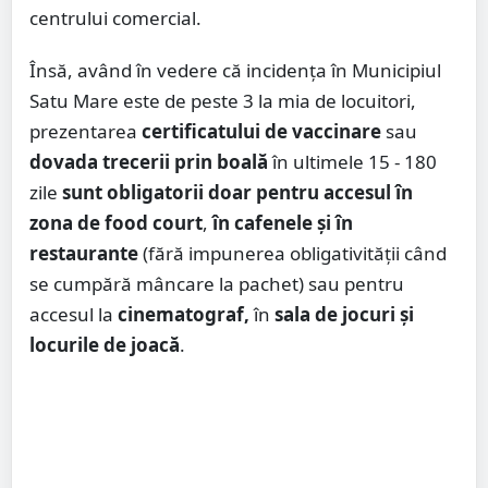
centrului comercial.
Însă, având în vedere că incidența în Municipiul
Satu Mare este de peste 3 la mia de locuitori,
prezentarea
certificatului de vaccinare
sau
dovada trecerii prin boală
în ultimele 15 - 180
zile
sunt obligatorii doar pentru accesul în
zona de food court
,
în cafenele și în
restaurante
(fără impunerea obligativității când
se cumpără mâncare la pachet) sau pentru
accesul la
cinematograf,
în
sala de jocuri și
locurile de joacă
.