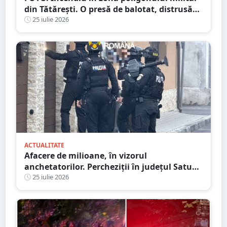
din Tătărești. O presă de balotat, distrusă
complet! Flăcările s-au extins
25 iulie 2026
ACTUALITATE
Afacere de milioane, în vizorul
anchetatorilor. Percheziții în județul Satu
Mare, mai multe rețineri
25 iulie 2026