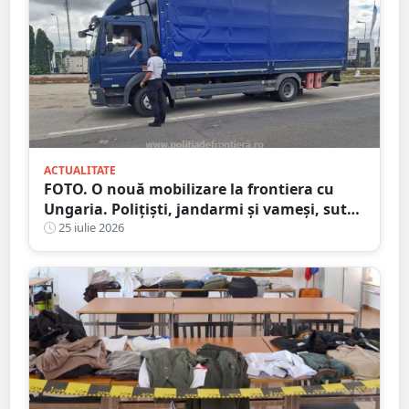
ACTUALITATE
FOTO. O nouă mobilizare la frontiera cu
Ungaria. Polițiști, jandarmi și vameși, sute
de persoane verificate
25 iulie 2026