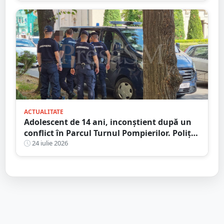
ACTUALITATE
Adolescent de 14 ani, inconștient după un
conflict în Parcul Turnul Pompierilor. Poliția
a deschis dosar penal
24 iulie 2026