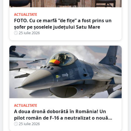
ACTUALITATE
FOTO. Cu ce marfă ”de fițe” a fost prins un
șofer pe șoselele județului Satu Mare
25 iulie 2026
ACTUALITATE
A doua dronă doborâtă în România! Un
pilot român de F-16 a neutralizat o nouă
țintă aeriană în apropierea Deltei Dunării
25 iulie 2026