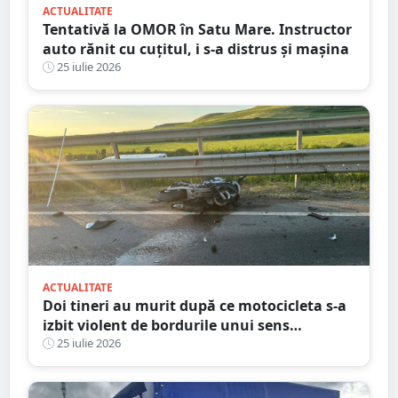
ACTUALITATE
Tentativă la OMOR în Satu Mare. Instructor
auto rănit cu cuțitul, i s-a distrus și mașina
25 iulie 2026
ACTUALITATE
Doi tineri au murit după ce motocicleta s-a
izbit violent de bordurile unui sens
giratoriu. Tragedie în județul vecin
25 iulie 2026