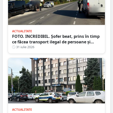
ACTUALITATE
FOTO. INCREDIBIL. Șofer beat, prins în timp
ce făcea transport ilegal de persoane și
reținut
31 iulie 2026
ACTUALITATE