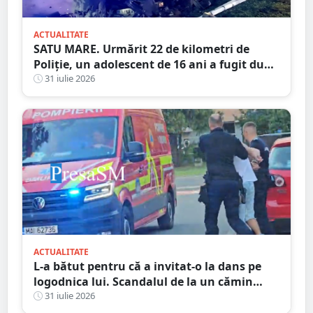
ACTUALITATE
SATU MARE. Urmărit 22 de kilometri de
Poliție, un adolescent de 16 ani a fugit după
ce a spulberat un stâlp
31 iulie 2026
ACTUALITATE
L-a bătut pentru că a invitat-o la dans pe
logodnica lui. Scandalul de la un cămin
cultural s-a încheiat cu condamnări și
31 iulie 2026
despăgubiri