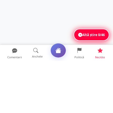
Altă știre
0/46
Anchete
Comentarii
Politică
Necitite
Ultimele articole
Tânăr de 23 de ani, recrutat pentru furturi în
serie. Primea...
16 ore • Locale
Se extinde unul dintre cele mai cunoscute