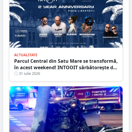
ACTUALITATE
Parcul Central din Satu Mare se transformă,
în acest weekend! INTOOIT sărbătorește doi
ani printr-un eveniment spectaculos
31 iulie 2026