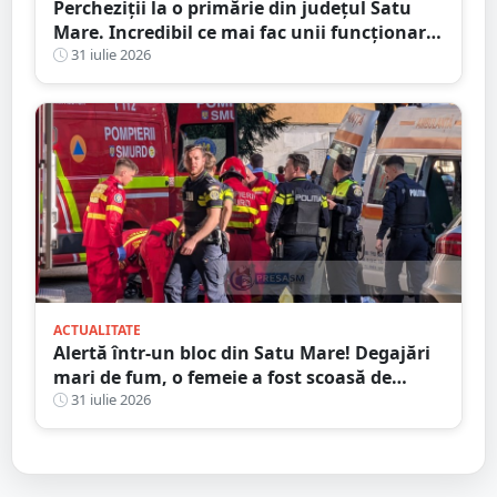
Percheziții la o primărie din județul Satu
Mare. Incredibil ce mai fac unii funcționari
publici
31 iulie 2026
ACTUALITATE
Alertă într-un bloc din Satu Mare! Degajări
mari de fum, o femeie a fost scoasă de
Pompieri
31 iulie 2026