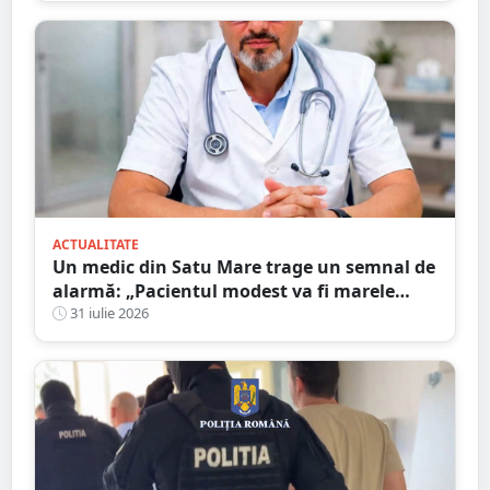
ACTUALITATE
Un medic din Satu Mare trage un semnal de
alarmă: „Pacientul modest va fi marele
perdant”
31 iulie 2026