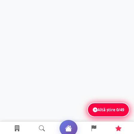
Altă știre
0/49