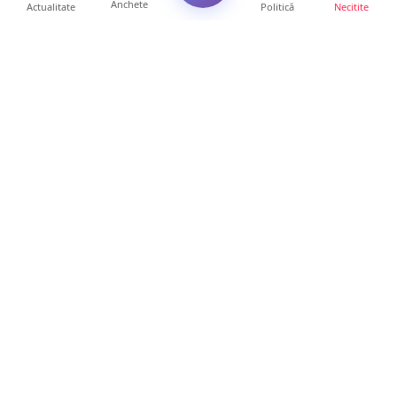
Anchete
Actualitate
Politică
Necitite
Ultimele articole
Mamă de doar 36 de ani, măcinată de
cancer. Doi copii luptă ...
21 ore • Locale
Un sătmărean acuză un centru medical că i-
a anulat consultaț...
20 ore • Locale
TRAGEDIE. Un tânăr român de doar 19 ani a
murit în timp ce c...
19 ore • Locale
Servicii de TOP în sănătate! Centru de
recuperare medicală P...