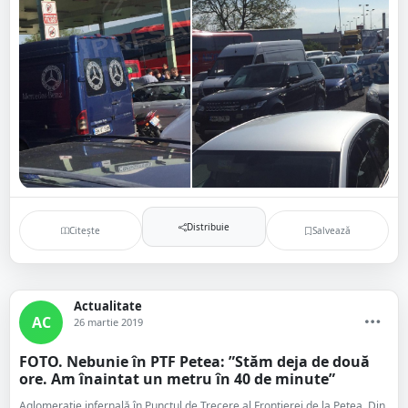
Distribuie
Citește
Salvează
Actualitate
AC
26 martie 2019
FOTO. Nebunie în PTF Petea: ”Stăm deja de două
ore. Am înaintat un metru în 40 de minute”
Aglomerație infernală în Punctul de Trecere al Frontierei de la Petea. Din