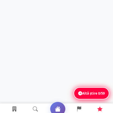
Altă știre
0/59