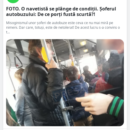
FOTO. O navetistă se plânge de condiții. Șoferul
autobuzului: De ce porți fustă scurtă?!
Misoginismul unor șoferi de autobuze este ceva ce nu mai miră pe
nimeni. Dar care, totuși, este de netolerat! De acest lucru s-a convins o
t...