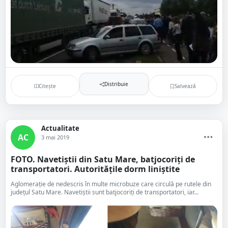
Distribuie
Citește
Salvează
Actualitate
AC
3 mai 2019
FOTO. Navetiștii din Satu Mare, batjocoriți de
transportatori. Autoritățile dorm liniștite
Aglomerație de nedescris în multe microbuze care circulă pe rutele din
județul Satu Mare. Navetiștii sunt batjocoriți de transportatori, iar...