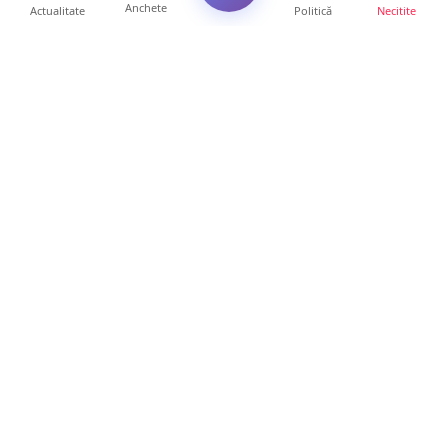
Anchete
Actualitate
Politică
Necitite
Ultimele articole
Servicii de TOP în sănătate! Centru de
recuperare medicală P...
16 ore • Locale
Profit pe seama neatenției șoferilor. Un site
din Ungaria vi...
14 ore • Life
Județul Satu Mare, codaș în regiune la
digitalizare. LISTA p...
14 ore • Locale
VIDEO. Soluție inedită împotriva arșiței. Ce
metodă de răcor...