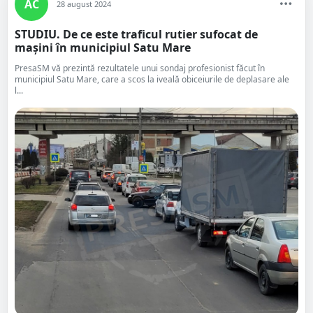
AC
28 august 2024
STUDIU. De ce este traficul rutier sufocat de
mașini în municipiul Satu Mare
PresaSM vă prezintă rezultatele unui sondaj profesionist făcut în
municipiul Satu Mare, care a scos la iveală obiceiurile de deplasare ale
l...