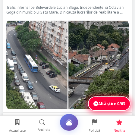
Trafic infernal pe Bulevardele Lucian Blaga, Independenței și Octavian
Goga din municipiul Satu Mare. Din cauza lucrărilor de reabilitare a ...
Altă știre
0/63
Distribuie
Citește
Salvează
Anchete
Actualitate
Politică
Necitite