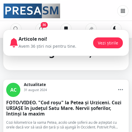
36
aglomerație
Actualitate
AC
31 august 2024
FOTO/VIDEO. "Cod roșu" la Petea și Urziceni. Cozi
URIAȘE în județul Satu Mare. Nervii șoferilor,
întinși la maxim
Cozi kilometrice la vama Petea, acolo unde șoferii au de așteptat cu
orele dacă vor să iasă din țară și să ajungă în Occident. Potrivit Poli...