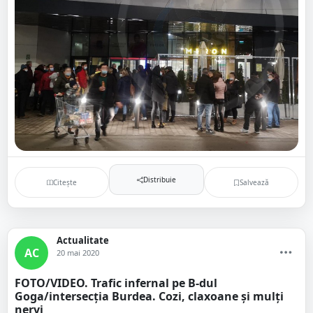
Distribuie
Citește
Salvează
Actualitate
AC
20 mai 2020
FOTO/VIDEO. Trafic infernal pe B-dul
Goga/intersecția Burdea. Cozi, claxoane și mulți
nervi