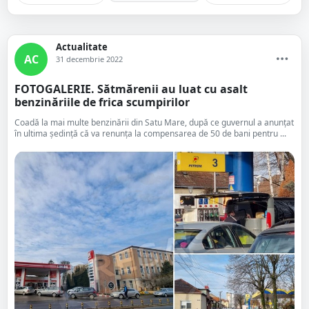
Actualitate
AC
31 decembrie 2022
FOTOGALERIE. Sătmărenii au luat cu asalt
benzinăriile de frica scumpirilor
Coadă la mai multe benzinării din Satu Mare, după ce guvernul a anunțat
în ultima ședință că va renunța la compensarea de 50 de bani pentru ...