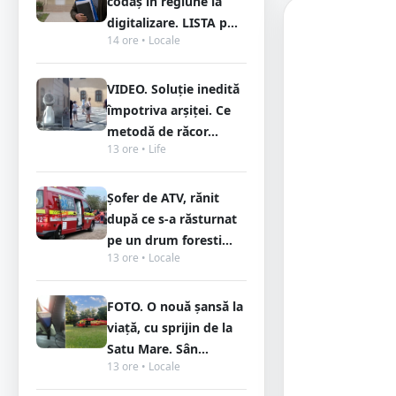
codaș în regiune la
digitalizare. LISTA p...
14 ore • Locale
VIDEO. Soluție inedită
împotriva arșiței. Ce
metodă de răcor...
13 ore • Life
Șofer de ATV, rănit
după ce s-a răsturnat
pe un drum foresti...
13 ore • Locale
FOTO. O nouă șansă la
viață, cu sprijin de la
Satu Mare. Sân...
13 ore • Locale