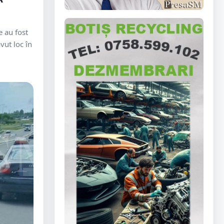
e au fost
vut loc în