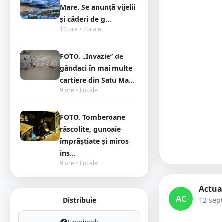
Mare. Se anunță vijelii
și căderi de g...
10 ore • Locale
FOTO. „Invazie” de
gândaci în mai multe
cartiere din Satu Ma...
9 ore • Locale
FOTO. Tomberoane
răscolite, gunoaie
împrăștiate și miros
ins...
9 ore • Locale
Actua
AC
Distribuie
12 sep
Facebook