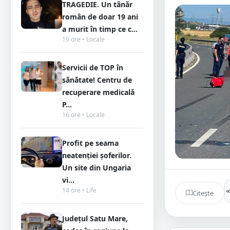
TRAGEDIE. Un tânăr
român de doar 19 ani
a murit în timp ce c...
19 ore • Locale
Servicii de TOP în
sănătate! Centru de
recuperare medicală
P...
16 ore • Locale
Profit pe seama
neatenției șoferilor.
Un site din Ungaria
vi...
14 ore • Life
Citește
Județul Satu Mare,