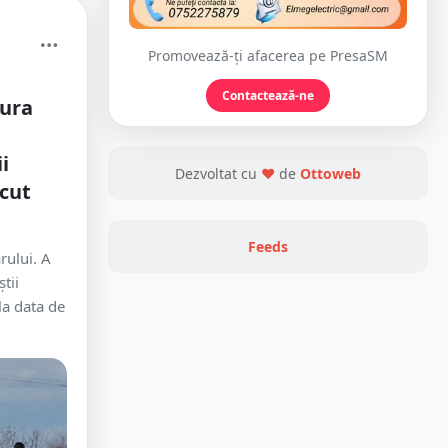
Promovează-ți afacerea pe PresaSM
Contactează-ne
tura
ii
Dezvoltat cu
❤
de
Ottoweb
ecut
Feeds
rului. A
știi
la data de