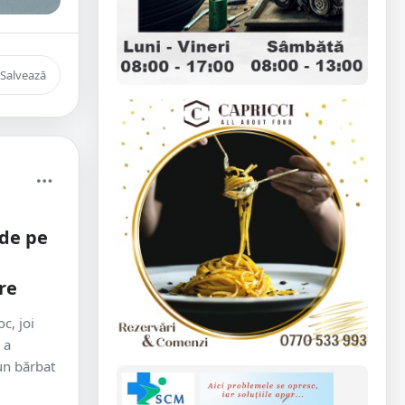
Salvează
 de pe
re
c, joi
 a
un bărbat