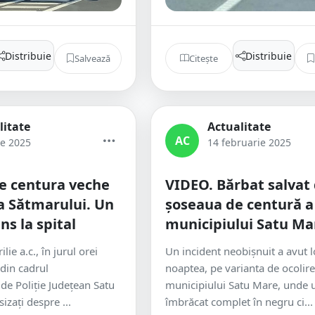
Distribuie
Distribuie
Salvează
Citește
litate
Actualitate
AC
ie 2025
14 februarie 2025
e centura veche
VIDEO. Bărbat salvat
 a Sătmarului. Un
șoseaua de centură a
ns la spital
municipiului Satu Ma
lie a.c., în jurul orei
Un incident neobișnuit a avut lo
 din cadrul
noaptea, pe varianta de ocolire
 de Poliție Județean Satu
municipiului Satu Mare, unde 
izați despre ...
îmbrăcat complet în negru ci...