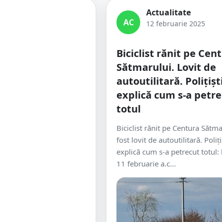
Actualitate
AC
12 februarie 2025
Biciclist rănit pe Cen
Sătmarului. Lovit de
autoutilitară. Polițișt
explică cum s-a petr
totul
Biciclist rănit pe Centura Sătma
fost lovit de autoutilitară. Poliți
explică cum s-a petrecut totul: 
11 februarie a.c...