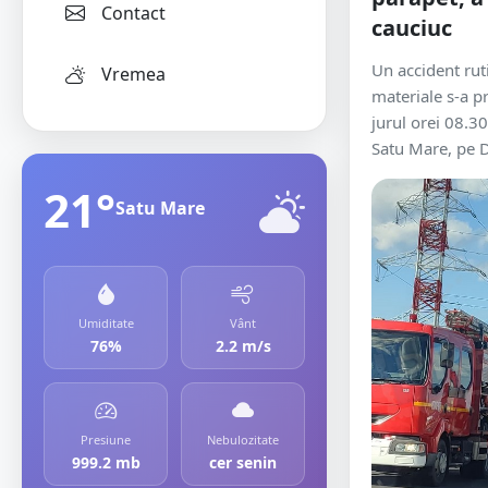
Contact
cauciuc
Un accident rut
Vremea
materiale s-a p
jurul orei 08.3
Satu Mare, pe D
21°
Satu Mare
Umiditate
Vânt
76%
2.2 m/s
Presiune
Nebulozitate
999.2 mb
cer senin