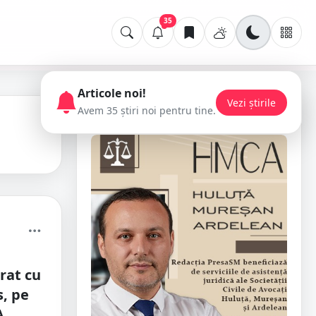
35
Articole noi!
Vezi știrile
Avem 35 știri noi pentru tine.
📢 Publicitate
rat cu
, pe
A