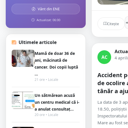
Vânt din ENE
Actualizat: 06:00
Citește
Ultimele articole
Actua
Mamă de doar 36 de
AC
4 april
ani, măcinată de
cancer. Doi copii luptă
...
Accident p
21 ore • Locale
de ocolire
tânăr a aju
Un sătmărean acuză
La data de 3 apri
un centru medical că i-
18.50, polițiștii
a anulat consultaț...
20 ore • Locale
Inspectoratului
Mare au fost ses