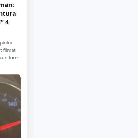
oman:
ntura
” 4
piului
t filmat
e conduce