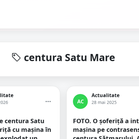
centura Satu Mare
litate
Actualitate
AC
2026
28 mai 2025
e centura Satu
FOTO. O șoferiță a int
riță cu mașina în
mașina pe contrasens
 explodat un
centura Sătmarului. 