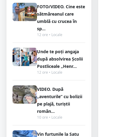
FOTO/VIDEO. Cine este
sătmăreanul care
umblă cu crucea în
sp...
12 ore • Locale
Unde te poți angaja
după absolvirea Școlii
Postliceale „Henr...
12 ore • Locale
VIDEO. După
„aventurile” cu bolizii
pe plajă, turiștii
român...
10 ore • Locale
Vin furtunile la Satu