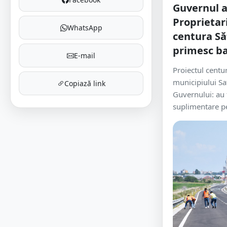
Guvernul a
Proprietari
WhatsApp
centura Să
primesc ban
E-mail
Proiectul centur
municipiului Sa
Copiază link
Guvernului: au 
suplimentare pe