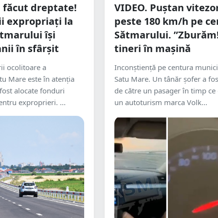
 făcut dreptate!
VIDEO. Puștan vitez
i expropriați la
peste 180 km/h pe ce
tmarului își
Sătmarului. ”Zburăm!
ii în sfârșit
tineri în mașină
ii ocolitoare a
Inconștiență pe centura munici
tu Mare este în atenția
Satu Mare. Un tânăr șofer a fos
fost alocate fonduri
de către un pasager în timp c
ntru exproprieri. ...
un autoturism marca Volk...