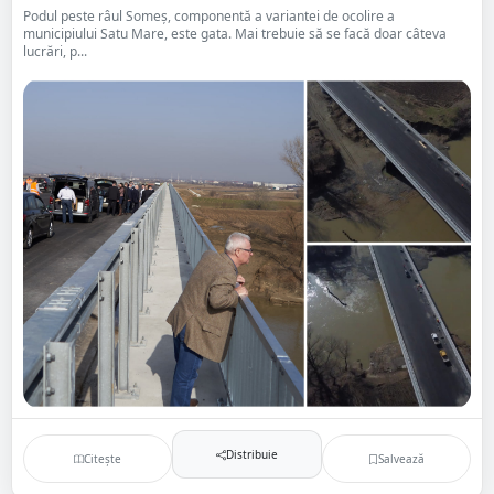
Podul peste râul Someș, componentă a variantei de ocolire a
municipiului Satu Mare, este gata. Mai trebuie să se facă doar câteva
lucrări, p...
Distribuie
Citește
Salvează