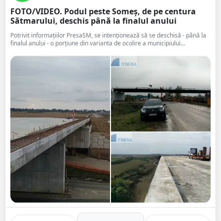
FOTO/VIDEO. Podul peste Someș, de pe centura
Sătmarului, deschis până la finalul anului
Potrivit informațiilor PresaSM, se intenționează să se deschisă - până la
finalul anului - o porțiune din varianta de ocolire a municipiului...