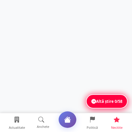
Altă știre
0/58
Anchete
Actualitate
Politică
Necitite