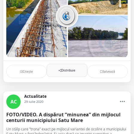
Distribuie
Citește
Salvează
Actualitate
AC
29 iulie 2020
FOTO/VIDEO. A dispărut ”minunea” din mijlocul
centurii municipiului Satu Mare
Un stâlp care ”trona” exact pe mijlocul variantei de ocolire a municipiului
Satu Mare a fost îndepărtat. Și asta după ce imagini sugestive a...