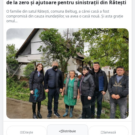
de la zero și ajutoare pentru sinistrații din Rătești
O familie din satul Rătești, comuna Beltiug, a cărei casă a fost
compromisă din cauza inundațiilor, va avea o casă nouă. Și asta grație
omul...
Distribuie
Citește
Salvează