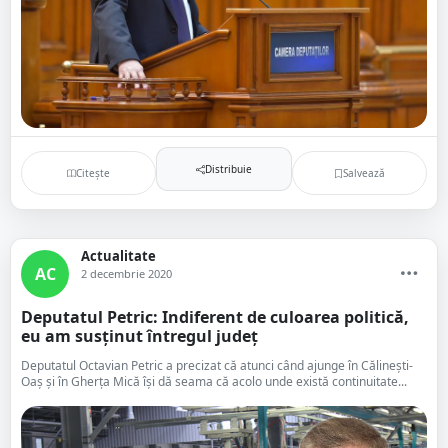
Distribuie
Citește
Salvează
Actualitate
AC
2 decembrie 2020
Deputatul Petric: Indiferent de culoarea politică,
eu am susținut întregul județ
Deputatul Octavian Petric a precizat că atunci când ajunge în Călinești-
Oaș și în Gherța Mică își dă seama că acolo unde există continuitate...