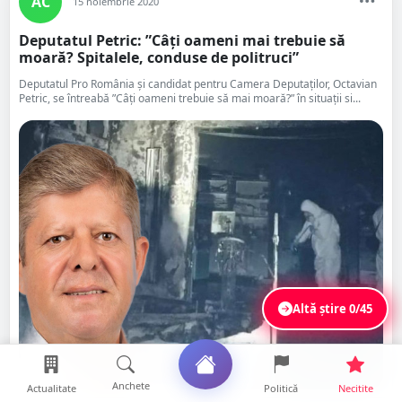
AC
15 noiembrie 2020
Deputatul Petric: ”Câți oameni mai trebuie să
moară? Spitalele, conduse de politruci”
Deputatul Pro România și candidat pentru Camera Deputaților, Octavian
Petric, se întreabă ”Câți oameni trebuie să mai moară?” în situații si...
Altă știre
0/45
Anchete
Actualitate
Politică
Necitite