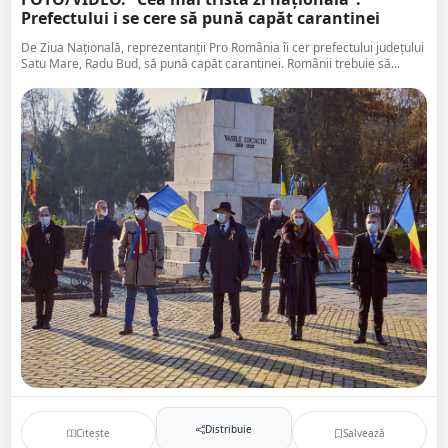
Prefectului i se cere să pună capăt carantinei
De Ziua Națională, reprezentanții Pro România îi cer prefectului județului
Satu Mare, Radu Bud, să pună capăt carantinei. Românii trebuie să...
Distribuie
Citește
Salvează