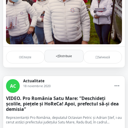
Distribuie
Citește
Salvează
Actualitate
AC
18 noiembrie 2020
VIDEO. Pro România Satu Mare: ”Deschideți
școlile, piețele și HoReCa! Apoi, prefectul să-și dea
demisia”
Reprezentanții Pro România, deputatul Octavian Petric și Adrian Ștef, i-au
cerut astăzi prefectului județului Satu Mare, Radu Bud, în cadrul...