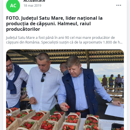
Actualitate
AC
18 mai 2019
FOTO. Județul Satu Mare, lider național la
producția de căpșuni. Halmeul, raiul
producătorilor
Județul Satu Mare a fost până în anii 90 cel mai mare producător de
căpșuni din România. Specialiștii susțin că de la aproximativ 1.800 de h...