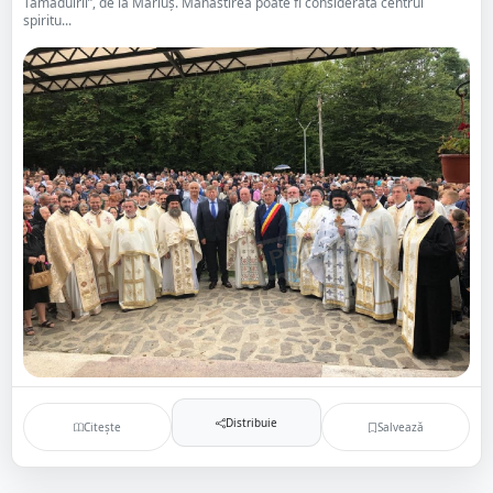
Tămăduirii”, de la Măriuș. Mănăstirea poate fi considerată centrul
spiritu...
Distribuie
Citește
Salvează