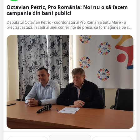
Octavian Petric, Pro România: Noi nu o să facem
campanie din bani publici
Deputatul Octavian Petric - coordonatorul Pro România Satu Mare - a
precizat astăzi, în cadrul unei conferințe de presă, că formațiunea pe c...