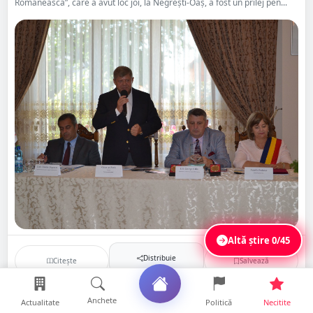
Românească”, care a avut loc joi, la Negrești-Oaș, a fost un prilej pen...
Altă știre
0/45
Distribuie
Citește
Salvează
Anchete
Actualitate
Politică
Necitite