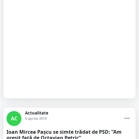
Actualitate
AC
6 aprilie 2019
Ioan Mircea Pașcu se simte trădat de PSD: ”Am
greșit față de Octavian Petric”