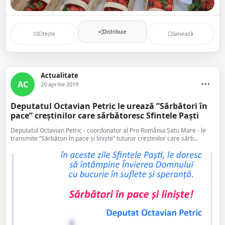
Distribuie
Citește
Salvează
Actualitate
AC
20 aprilie 2019
Deputatul Octavian Petric le urează ”Sărbători în
pace” creștinilor care sărbătoresc Sfintele Paști
Deputatul Octavian Petric - coordonator al Pro România Satu Mare - le
transmite ”Sărbători în pace și liniște” tuturor creștinilor care sărb...