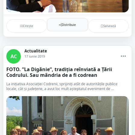
Distribuie
Citește
Salvează
Actualitate
AC
17 iunie 2019
FOTO. ”La Digănie”, tradiția reînviată a Țării
Codrului. Sau mândria de a fi codrean
La inițiativa Asociației Codrenii, sprijiniți atât de autoritățile publice
locale, cât şi județene, a avut loc mult aşteptatul eveniment de ...